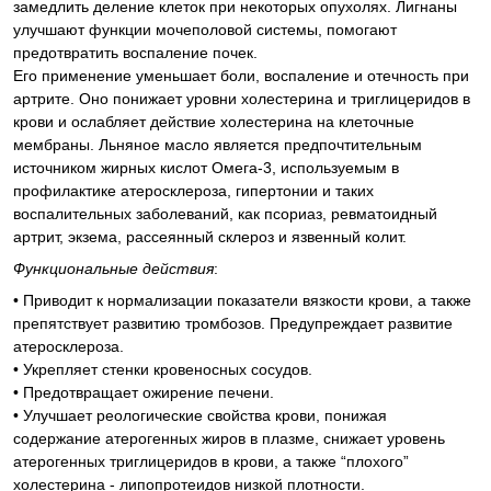
замедлить деление клеток при некоторых опухолях. Лигнаны
улучшают функции мочеполовой системы, помогают
предотвратить воспаление почек.
Его применение уменьшает боли, воспаление и отечность при
артрите. Оно понижает уровни холестерина и триглицеридов в
крови и ослабляет действие холестерина на клеточные
мембраны. Льняное масло является предпочтительным
источником жирных кислот Омега-3, используемым в
профилактике атеросклероза, гипертонии и таких
воспалительных заболеваний, как псориаз, ревматоидный
артрит, экзема, рассеянный склероз и язвенный колит.
Функциональные действия
:
• Приводит к нормализации показатели вязкости крови, а также
препятствует развитию тромбозов. Предупреждает развитие
атеросклероза.
• Укрепляет стенки кровеносных сосудов.
• Предотвращает ожирение печени.
• Улучшает реологические свойства крови, понижая
содержание атерогенных жиров в плазме, снижает уровень
атерогенных триглицеридов в крови, а также “плохого”
холестерина - липопротеидов низкой плотности.