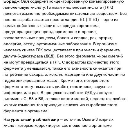
Борадж Ойл
содержит концентрированную конъюгированную
линоленовую кислоту. Гамма-линоленовая кислота (ГЛК)
является жизненно-необходимым питательным веществом. Без
нее не вырабатывается простагландин Е1 (ПГЕ1) – одно из
самых действенных защитных средств организма,
предотвращающих преждевременное старение,
воспалительные процессы, болезни сердца, рак, артрит,
аллергии, астму, аутоиммунные заболевания. В организме
человека синтез ГЛК осуществляется при участии фермента
дельта-6-десатураза (Д6Д). Без этого фермента жиры омега-6
не могут превращаться в ГЛК. С возрастом количество этого
фермента уменьшается, также его активность снижается при
потреблении сахара, алкоголя, маргарина или других частично
гидрогенизированных масел. Кроме того, потерю этого
фермента могут вызывать диабет, гипотиреоз, вирусные
инфекции или рак. В процессе выработки Д6Д участвуют
витамины С, В3 и В6, а также цинк и магний; недостаток любого
из этих компонентов приводит к снижению выработки этого
фермента в организме.
Натуральный рыбный жир
– источник Омега-3 жирных
кислот, которые корректируют соотношение в организме