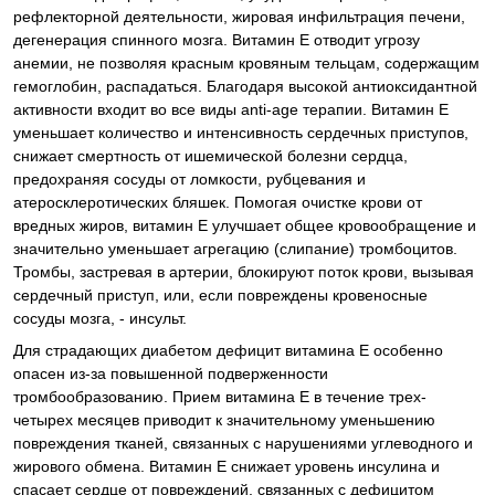
рефлекторной деятельности, жировая инфильтрация печени,
дегенерация спинного мозга. Витамин Е отводит угрозу
анемии, не позволяя красным кровяным тельцам, содержащим
гемоглобин, распадаться. Благодаря высокой антиоксидантной
активности входит во все виды anti-age терапии. Витамин Е
уменьшает количество и интенсивность сердечных приступов,
снижает смертность от ишемической болезни сердца,
предохраняя сосуды от ломкости, рубцевания и
атеросклеротических бляшек. Помогая очистке крови от
вредных жиров, витамин Е улучшает общее кровообращение и
значительно уменьшает агрегацию (слипание) тромбоцитов.
Тромбы, застревая в артерии, блокируют поток крови, вызывая
сердечный приступ, или, если повреждены кровеносные
сосуды мозга, - инсульт.
Для страдающих диабетом дефицит витамина Е особенно
опасен из-за повышенной подверженности
тромбообразованию. Прием витамина Е в течение трех-
четырех месяцев приводит к значительному уменьшению
повреждения тканей, связанных с нарушениями углеводного и
жирового обмена. Витамин Е снижает уровень инсулина и
спасает сердце от повреждений, связанных с дефицитом