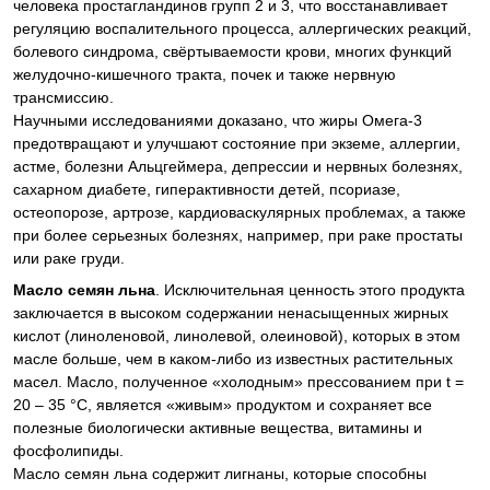
человека простагландинов групп 2 и 3, что восстанавливает
регуляцию воспалительного процесса, аллергических реакций,
болевого синдрома, свёртываемости крови, многих функций
желудочно-кишечного тракта, почек и также нервную
трансмиссию.
Научными исследованиями доказано, что жиры Омега-3
предотвращают и улучшают состояние при экземе, аллергии,
астме, болезни Альцгеймера, депрессии и нервных болезнях,
сахарном диабете, гиперактивности детей, псориазе,
остеопорозе, артрозе, кардиоваскулярных проблемах, а также
при более серьезных болезнях, например, при раке простаты
или раке груди.
Масло семян льна
. Исключительная ценность этого продукта
заключается в высоком содержании ненасыщенных жирных
кислот (линоленовой, линолевой, олеиновой), которых в этом
масле больше, чем в каком-либо из известных растительных
масел. Масло, полученное «холодным» прессованием при t =
20 – 35 °C, является «живым» продуктом и сохраняет все
полезные биологически активные вещества, витамины и
фосфолипиды.
Масло семян льна содержит лигнаны, которые способны