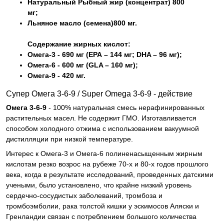
Натуральный Рыбный жир (концентрат) 800
мг;
Льняное масло (семена)800 мг.
Содержание жирных кислот:
Омега-3 - 690 мг (ЕРА – 144 мг; DHA – 96 мг);
Омега-6 - 600 мг (GLA – 160 мг);
Омега-9 - 420 мг.
Супер Омега 3-6-9 / Super Omega 3-6-9 - действие
Омега 3-6-9
- 100% натуральная смесь нерафинированных
растительных масел. Не содержит ГМО. Изготавливается
способом холодного отжима с использованием вакуумной
дистилляции при низкой температуре.
Интерес к Омега-3 и Омега-6 полиненасыщенным жирным
кислотам резко возрос на рубеже 70-х и 80-х годов прошлого
века, когда в результате исследований, проведенных датскими
учеными, было установлено, что крайне низкий уровень
сердечно-сосудистых заболеваний, тромбоза и
тромбоэмболии, рака толстой кишки у эскимосов Аляски и
Гренландии связан с потреблением большого количества