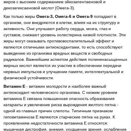
жиров с высоким содержанием эйкозапентаеновой и
декозагексаеновой кислот (Омега-3).
Как только жиры
Омега-3, Омега-6 и Омега-9
попадают в
организм, они внедряются в клетки, влияя на их структуру и
активность. Они улучшают работу сердца, мозга, глаз и
суставов, снижают уровень холестерина низкой плотности. Эти
жиры могут оказывать противовоспалительный эффект и
являются отличными антиоксидантами, то есть способствуют
выведению из организма вредных веществ и свободных
радикалов. Важнейшим аспектом действия полиненасыщенных
жирных кислот является их участие в обеспечении передачи
нервных импульсов и улучшении памяти, интеллектуальной и
физической устойчивости.
Витамин Е
- витамин молодости и наиболее важный
антиоксидант человеческого организма. С низким уровнем
витамина Е связана повышенная опасность образования
катаракты и увеличение риска вырождения желтого пятна -
одной из главных причин слепоты. Типичным признаком
гиповитаминоза Е являются старческие пятна на руках. К
проявлениям недостаточности витамина Е относятся:
мышечная дистрофия, анемия, ухудшение зрения, ослабление