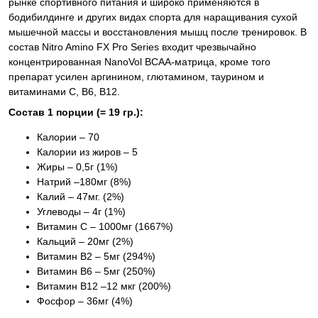
рынке спортивного питания и широко применяются в
бодибилдинге и других видах спорта для наращивания сухой
мышечной массы и восстановления мышц после тренировок. В
состав Nitro Amino FX Pro Series входит чрезвычайно
концентрированная NanoVol BCAA-матрица, кроме того
препарат усилен аргинином, глютамином, таурином и
витаминами С, В6, В12.
Состав 1 порции (= 19 гр.):
Калории – 70
Калории из жиров – 5
Жиры – 0,5г (1%)
Натрий –180мг (8%)
Калий – 47мг. (2%)
Углеводы – 4г (1%)
Витамин C – 1000мг (1667%)
Кальций – 20мг (2%)
Витамин B2 – 5мг (294%)
Витамин B6 – 5мг (250%)
Витамин B12 –12 мкг (200%)
Фосфор – 36мг (4%)