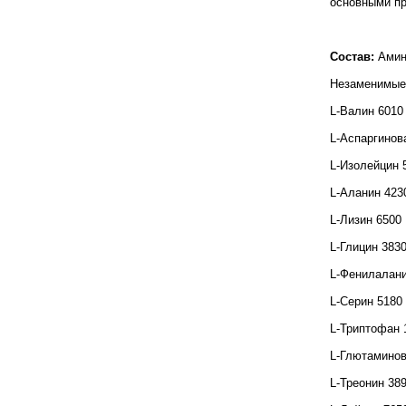
основными пр
Состав:
Амин
Незаменимые 
L-Валин 6010
L-Аспаргинов
L-Изолейцин 
L-Аланин 423
L-Лизин 6500
L-Глицин 383
L-Фенилалани
L-Серин 5180
L-Триптофан 
L-Глютаминов
L-Треонин 38