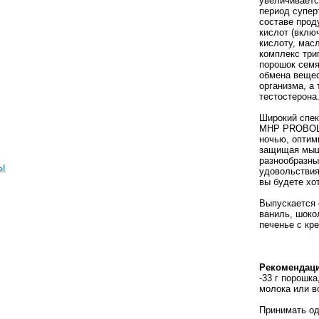
увеличиваетс
период супер
составе прод
кислот (вклю
кислоту, мас
комплекс три
порошок семя
обмена вещес
организма, а
тестостерона
Широкий спек
MHP PROBOLIC
ночью, оптим
защищая мыш
разнообразны
ы
удовольствия
вы будете хо
Выпускается
ваниль, шоко
печенье с кр
Рекомендаци
-33 г порошк
молока или в
Принимать од