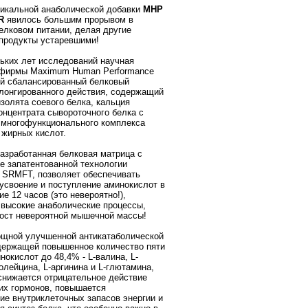
икальной анаболической добавки
MHP
R
явилось большим прорывом в
елковом питании, делая другие
продукты устаревшими!
ьких лет исследований научная
 фирмы Maximum Human Performance
й сбалансированный белковый
лонгированного действия, содержащий
золята соевого белка, кальция
концентрата сывороточного белка с
 многофункционального комплекса
жирных кислот.
азработанная белковая матрица с
е запатентованной технологии
 SRMFT, позволяет обеспечивать
усвоение и поступление аминокислот в
ие 12 часов (это невероятно!),
высокие анаболические процессы,
ост невероятной мышечной массы!
щной улучшенной антикатаболической
держащей повышенное количество пяти
нокислот до 48,4% - L-валина, L-
олейцина, L-аргинина и L-глютамина,
снижается отрицательное действие
их гормонов, повышается
ие внутриклеточных запасов энергии и