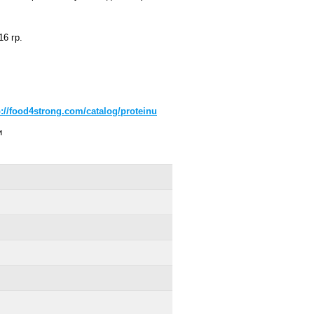
6 гр.
p://food4strong.com/catalog/proteinu
и