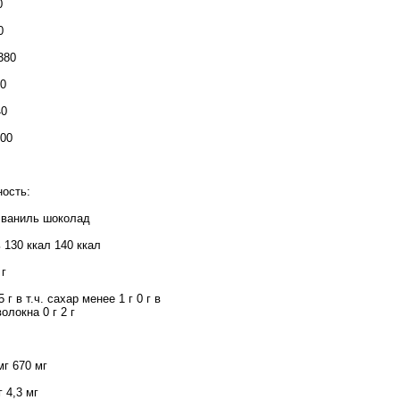
0
0
380
60
40
600
ость:
) ваниль шоколад
 130 ккал 140 ккал
 г
 г в т.ч. сахар менее 1 г 0 г в
олокна 0 г 2 г
мг 670 мг
 4,3 мг