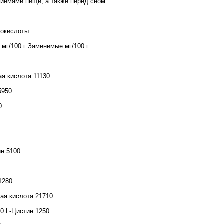
иемами пищи, а также перед сном.
окислоты
мг/100 г Заменимые мг/100 г
ая кислота 11130
5950
0
0
н 5100
1280
ая кислота 21710
90 L-Цистин 1250