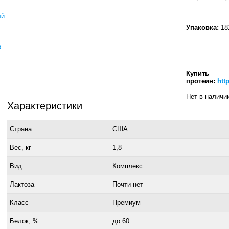
ый
Упаковка:
181
о
.
Купить
протеин:
htt
Нет в наличи
Характеристики
Страна
США
Вес, кг
1,8
Вид
Комплекс
Лактоза
Почти нет
Класс
Премиум
Белок, %
до 60