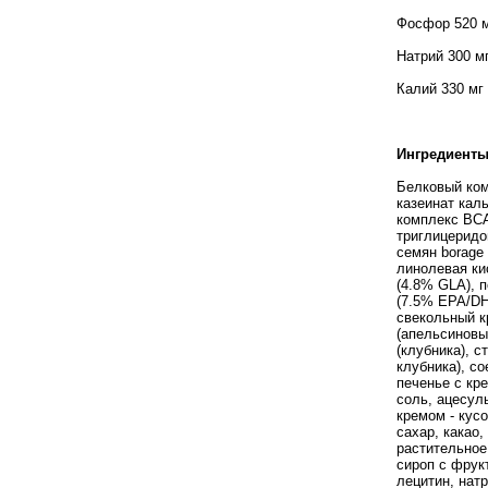
Фосфор 520 м
Натрий 300 мг
Калий 330 мг
Ингредиенты
Белковый ком
казеинат кал
комплекс BCA
триглицеридо
семян borage
линолевая ки
(4.8% GLA), 
(7.5% EPA/DHA
свекольный к
(апельсиновы
(клубника), с
клубника), с
печенье с кр
соль, ацесул
кремом - кус
сахар, какао
растительное
сироп с фрук
лецитин, натр