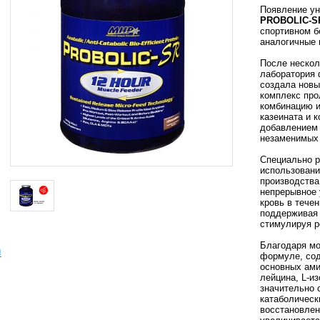
Появление ун
PROBOLIC-S
спортивном б
аналогичные 
После нескол
лаборатория
создала новы
комплекс про
комбинацию и
казеината и 
добавлением
незаменимых 
Специально р
использовани
производства
непрерывное 
кровь в течен
поддерживая 
стимулируя р
Благодаря мо
ы
формуле, со
основных ами
лейцина, L-из
значительно 
катаболическ
восстановлен