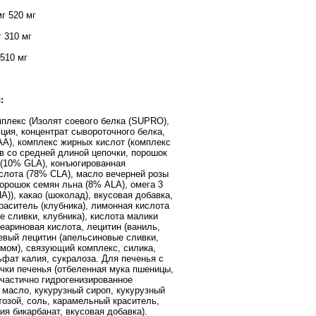
г 520 мг
 310 мг
 510 мг
:
плекс (Изолят соевого белка (SUPRO),
ьция, концентрат сывороточного белка,
A), комплекс жирных кислот (комплекс
в со средней длиной цепочки, порошок
 (10% GLA), конъюгированная
слота (78% CLA), масло вечерней розы
порошок семян льна (8% ALA), омега 3
)), какао (шоколад), вкусовая добавка,
раситель (клубника), лимонная кислота
е сливки, клубника), кислота малики
теариновая кислота, лецитин (ваниль,
оевый лецитин (апельсиновые сливки,
емом), связующий комплекс, силика,
ьфат калия, сукралоза. Для печенья с
очки печенья (отбеленная мука пшеницы,
, частично гидрогенизированное
 масло, кукурузный сироп, кукурузный
тозой, соль, карамельный краситель,
ия бикарбанат, вкусовая добавка).