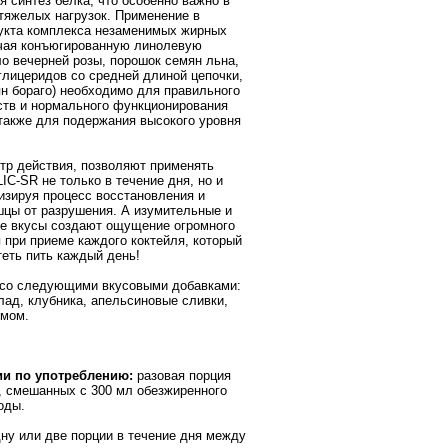
я синтез белка, что особенно важно в
тяжелых нагрузок. Применение в
укта комплекса незаменимых жирных
чая конъюгированную линолевую
ло вечерней розы, порошок семян льна,
глицеридов со средней длиной цепочки,
н бораго) необходимо для правильного
тв и нормального функционирования
 также для подержания высокого уровня
.
тр действия, позволяют применять
-SR не только в течение дня, но и
изируя процесс восстановления и
цы от разрушения. А изумительные и
е вкусы создают ощущение огромного
 при приеме каждого коктейля, который
теть пить каждый день!
 со следующими вкусовыми добавками:
лад, клубника, апельсиновые сливки,
емом.
и по употреблению:
разовая порция
а, смешанных с 300 мл обезжиренного
оды.
ну или две порции в течение дня между