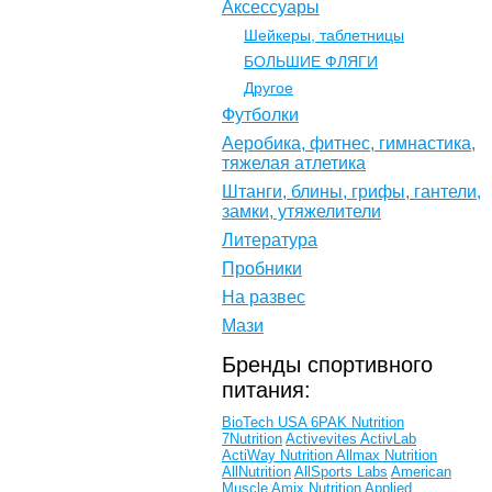
Аксессуары
Шейкеры, таблетницы
БОЛЬШИЕ ФЛЯГИ
Другое
Футболки
Аеробика, фитнес, гимнастика,
тяжелая атлетика
Штанги, блины, грифы, гантели,
замки, утяжелители
Литература
Пробники
На развес
Мази
Бренды спортивного
питания:
BioTech USA
6PAK Nutrition
7Nutrition
Activevites
ActivLab
ActiWay Nutrition
Allmax Nutrition
AllNutrition
AllSports Labs
American
Muscle
Amix Nutrition
Applied