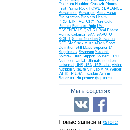
Optimum Nutrition
OstroVit
Pharma
First
Piping Rock
POWER BALANCE
Power men
Power pro
PrimaForce
Pro Nutrition
ProMera Health
PROTEIN FACTORY
Pure Gold
Protein
Puritan's Pride
PVL
ESSENTIALS
QNT
R1
Real Pharm
Ronnie Coleman
SAN
SAPUTO
SCIFIT
Scitec Nutrition
Scivation
SFD
Six Star - MuscleTech
Sport
Definition
Still Mass
Superior 14
Supplemax
Swanson
Swedish
Syntrax
Titan Support System
TREC
Nutrition
Twinlab
Ultimate nutrition
Universal
UNS
USN
USP Labs
Vision
nutrition
VitaLife
VP Lab
VPX
Weider
WEIDER USA
Łowickie
Атлант
Ванситон
На развес
фортоген
Мы в соцсетях
Новые записи в
блоге