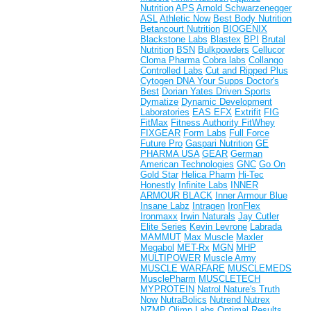
Nutrition
APS
Arnold Schwarzenegger
ASL
Athletic Now
Best Body Nutrition
Betancourt Nutrition
BIOGENIX
Blackstone Labs
Blastex
BPI
Brutal
Nutrition
BSN
Bulkpowders
Cellucor
Cloma Pharma
Cobra labs
Collango
Controlled Labs
Cut and Ripped Plus
Cytogen
DNA Your Supps
Doctor's
Best
Dorian Yates
Driven Sports
Dymatize
Dynamic Development
Laboratories
EAS
EFX
Extrifit
FIG
FitMax
Fitness Authority
FitWhey
FIXGEAR
Form Labs
Full Force
Future Pro
Gaspari Nutrition
GE
PHARMA USA
GEAR
German
American Technologies
GNC
Go On
Gold Star
Helica Pharm
Hi-Tec
Honestly
Infinite Labs
INNER
ARMOUR BLACK
Inner Armour Blue
Insane Labz
Intragen
IronFlex
Ironmaxx
Irwin Naturals
Jay Cutler
Elite Series
Kevin Levrone
Labrada
MAMMUT
Max Muscle
Maxler
Megabol
MET-Rx
MGN
MHP
MULTIPOWER
Muscle Army
MUSCLE WARFARE
MUSCLEMEDS
MusclePharm
MUSCLETECH
MYPROTEIN
Natrol
Nature's Truth
Now
NutraBolics
Nutrend
Nutrex
NZMP
Olimp Labs
Optimal Results