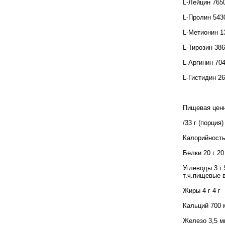
L-Лейцин 765
L-Пролин 543
L-Метионин 1
L-Тирозин 38
L-Аргинин 70
L-Гистидин 2
Пищевая ценн
/33 г (порция
Калорийность
Белки 20 г 20
Углеводы 3 г 5
т.ч.пищевые в
Жиры 4 г 4 г
Кальций 700 
Железо 3,5 мг