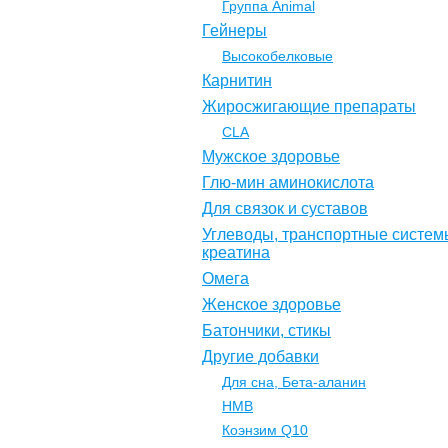
Группа Animal
Гейнеры
Высокобелковые
Карнитин
Жиросжигающие препараты
CLA
Мужское здоровье
Глю-мин аминокислота
Для связок и суставов
Углеводы, транспортные систем
креатина
Омега
Женское здоровье
Батончики, стикы
Другие добавки
Для сна, Бета-аланин
НМВ
Коэнзим Q10