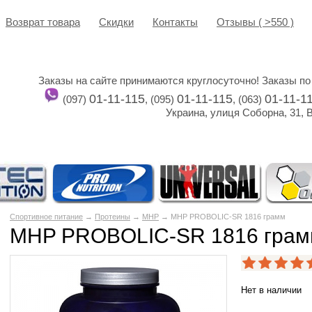
Возврат товара
Cкидки
Контакты
Отзывы ( >550 )
Заказы на сайте принимаются круглосуточно! Заказы по
01-11-115
01-11-115
01-11-1
(097)
, (095)
, (063)
Украина, улиця Соборна, 31, 
Спортивное питание
→
Протеины
→
MHP
→ MHP PROBOLIC-SR 1816 грамм
MHP PROBOLIC-SR 1816 гра
Нет в наличии