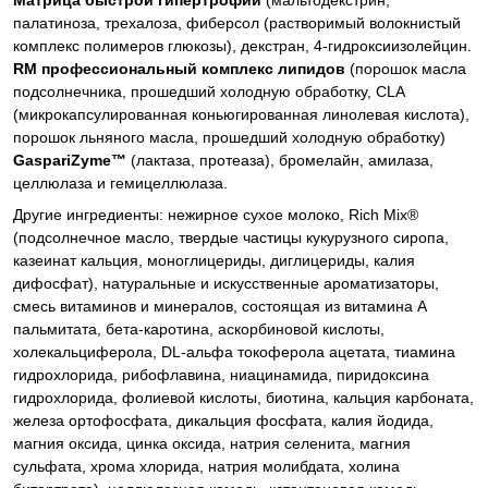
Матрица быстрой гипертрофии
(мальтодекстрин,
палатиноза, трехалоза, фиберсол (растворимый волокнистый
комплекс полимеров глюкозы), декстран, 4-гидроксиизолейцин.
RM профессиональный комплекс липидов
(порошок масла
подсолнечника, прошедший холодную обработку, CLA
(микрокапсулированная коньюгированная линолевая кислота),
порошок льняного масла, прошедший холодную обработку)
GaspariZyme™
(лактаза, протеаза), бромелайн, амилаза,
целлюлаза и гемицеллюлаза.
Другие ингредиенты:
нежирное сухое молоко, Rich Mix®
(подсолнечное масло, твердые частицы кукурузного сиропа,
казеинат кальция, моноглицериды, диглицериды, калия
дифосфат), натуральные и искусственные ароматизаторы,
смесь витаминов и минералов, состоящая из витамина А
пальмитата, бета-каротина, аскорбиновой кислоты,
холекальциферола, DL-альфа токоферола ацетата, тиамина
гидрохлорида, рибофлавина, ниацинамида, пиридоксина
гидрохлорида, фолиевой кислоты, биотина, кальция карбоната,
железа ортофосфата, дикальция фосфата, калия йодида,
магния оксида, цинка оксида, натрия селенита, магния
сульфата, хрома хлорида, натрия молибдата, холина