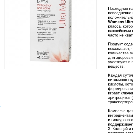
Последние на
повседневно 
положительно
Womens Ultr
класса, кото
важнейшими 
часто не хва
Продукт соде
показывают, 
количества в
для здоровья
участвуют в 
веществ.
Каждая суточ
витаминов гр
кислоты, кот
формировании
играет ключе
эритроцитов 
транспортиро
ы
Комплекс для
ингредиентами
и гиалуронов
поддерживает
3. Кальций и