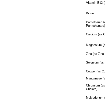
Vitamin B12 
Biotin
Pantothenic A
Pantothenate
Calcium (as 
Magnesium (
Zinc (as Zinc
Selenium (as
Copper (as C
Manganese (a
Chromium (as
Chelate)
Molybdenum (