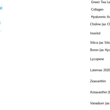
Green Tea L
ый
Collagen
Hyaluronic A
о
Choline (as Ch
.
Inositol
Silica (as Sil
Boron (as Hyd
Lycopene
Lutemax 202
Zeaxanthin
Astaxanthin (
Vanadium (as