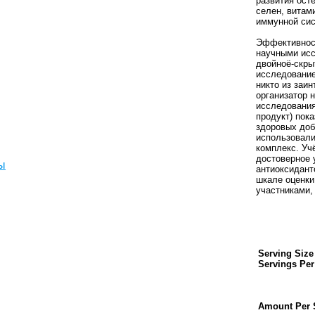
развития осте
селен, витам
иммунной си
Эффективнос
научными исс
двойноё-скры
исследование
никто из заин
организатор 
исследования
продукт) пок
здоровых доб
использовал
комплекс. Уч
достоверное 
ы
антиоксидант
шкале оценки
участниками,
Serving Size
Servings Per
Amount Per 