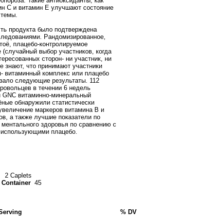
опороза. Такие антиоксиданты, как
ин С и витамин Е улучшают состояние
стемы.
ть продукта было подтверждена
ледованиями. Рандомизированное,
тоё, плацебо-контролируемое
 (случайный выбор участников, когда
тересованных сторон- ни участник, ни
не знают, что принимают участники
- витаминный комплекс или плацебо
азало следующие результаты. 112
ровольцев в течении 6 недель
и GNC витаминно-минеральный
ёные обнаружили статистически
увеличение маркеров витамина B и
ов, а также лучшие показатели по
 ментального здоровья по сравнению с
 использующими плацебо.
2 Caplets
 Container
45
Serving
% DV