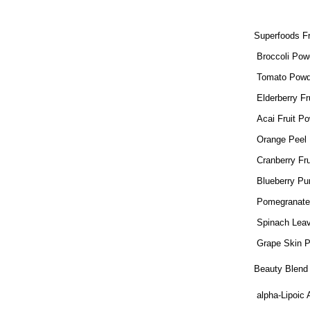
Superfoods Fr
Broccoli Po
Tomato Pow
Elderberry F
Acai Fruit P
Orange Peel
Cranberry Fr
Blueberry P
Pomegranate 
Spinach Lea
Grape Skin 
Beauty Blen
alpha-Lipoic