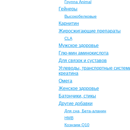
Группа Animal
Гейнеры
Высокобелковые
Карнитин
Жиросжигающие препараты
CLA
Мужское здоровье
Глю-мин аминокислота
Для связок и суставов
Углеводы, транспортные систем
креатина
Омега
Женское здоровье
Батончики, стикы
Другие добавки
Для сна, Бета-аланин
НМВ
Коэнзим Q10