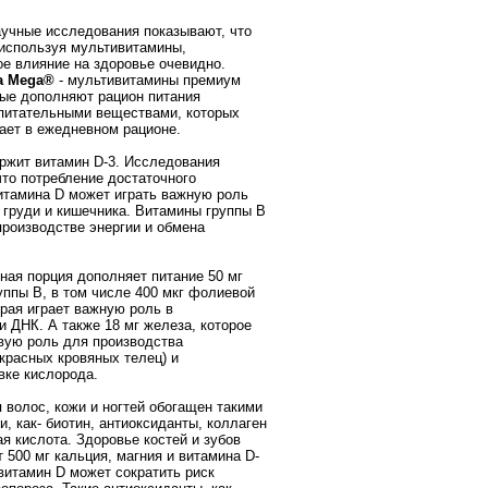
учные исследования показывают, что
используя мультивитамины,
е влияние на здоровье очевидно.
a Mega®
- мультивитамины премиум
рые дополняют рацион питания
питательными веществами, которых
тает в ежедневном рационе.
ржит витамин D-3. Исследования
что потребление достаточного
итамина D может играть важную роль
 груди и кишечника. Витамины группы В
производстве энергии и обмена
ная порция дополняет питание 50 мг
уппы В, в том числе 400 мкг фолиевой
орая играет важную роль в
 ДНК. А также 18 мг железа, которое
вую роль для производства
(красных кровяных телец) и
вке кислорода.
 волос, кожи и ногтей обогащен такими
, как- биотин, антиоксиданты, коллаген
ая кислота. Здоровье костей и зубов
 500 мг кальция, магния и витамина D-
 витамин D может сократить риск