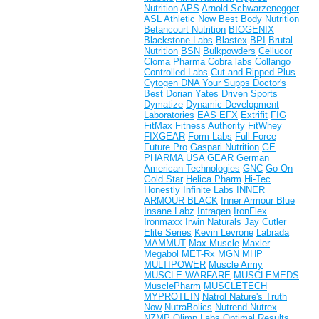
Nutrition
APS
Arnold Schwarzenegger
ASL
Athletic Now
Best Body Nutrition
Betancourt Nutrition
BIOGENIX
Blackstone Labs
Blastex
BPI
Brutal
Nutrition
BSN
Bulkpowders
Cellucor
Cloma Pharma
Cobra labs
Collango
Controlled Labs
Cut and Ripped Plus
Cytogen
DNA Your Supps
Doctor's
Best
Dorian Yates
Driven Sports
Dymatize
Dynamic Development
Laboratories
EAS
EFX
Extrifit
FIG
FitMax
Fitness Authority
FitWhey
FIXGEAR
Form Labs
Full Force
Future Pro
Gaspari Nutrition
GE
PHARMA USA
GEAR
German
American Technologies
GNC
Go On
Gold Star
Helica Pharm
Hi-Tec
Honestly
Infinite Labs
INNER
ARMOUR BLACK
Inner Armour Blue
Insane Labz
Intragen
IronFlex
Ironmaxx
Irwin Naturals
Jay Cutler
Elite Series
Kevin Levrone
Labrada
MAMMUT
Max Muscle
Maxler
Megabol
MET-Rx
MGN
MHP
MULTIPOWER
Muscle Army
MUSCLE WARFARE
MUSCLEMEDS
MusclePharm
MUSCLETECH
MYPROTEIN
Natrol
Nature's Truth
Now
NutraBolics
Nutrend
Nutrex
NZMP
Olimp Labs
Optimal Results