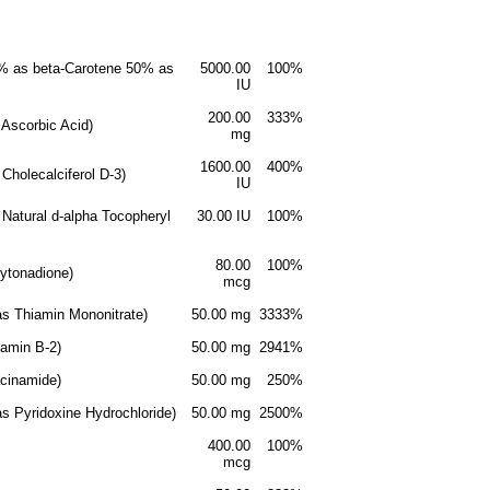
0% as beta-Carotene 50% as
5000.00
100%
IU
200.00
333%
 Ascorbic Acid)
mg
1600.00
400%
 Cholecalciferol D-3)
IU
 Natural d-alpha Tocopheryl
30.00 IU
100%
80.00
100%
hytonadione)
mcg
as Thiamin Mononitrate)
50.00 mg
3333%
itamin B-2)
50.00 mg
2941%
acinamide)
50.00 mg
250%
as Pyridoxine Hydrochloride)
50.00 mg
2500%
400.00
100%
mcg