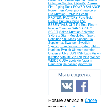
Optimum Nutrition
OstroVit
Pharma
First
Piping Rock
POWER BALANCE
Power men
Power pro
PrimaForce
Pro Nutrition
ProMera Health
PROTEIN FACTORY
Pure Gold
Protein
Puritan's Pride
PVL
ESSENTIALS
QNT
R1
Real Pharm
Ronnie Coleman
SAN
SAPUTO
SCIFIT
Scitec Nutrition
Scivation
SFD
Six Star - MuscleTech
Sport
Definition
Still Mass
Superior 14
Supplemax
Swanson
Swedish
Syntrax
Titan Support System
TREC
Nutrition
Twinlab
Ultimate nutrition
Universal
UNS
USN
USP Labs
Vision
nutrition
VitaLife
VP Lab
VPX
Weider
WEIDER USA
Łowickie
Атлант
Ванситон
На развес
фортоген
Мы в соцсетях
Новые записи в
блоге