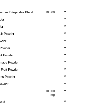
uit and Vegetable Blend
105.00
**
wder
**
der
**
ruit Powder
**
owder
**
 Powder
**
uit Powder
**
umace Powder
**
Fruit Powder
**
ves Powder
**
Powder
**
100.00
**
d
mg
 Acid
**