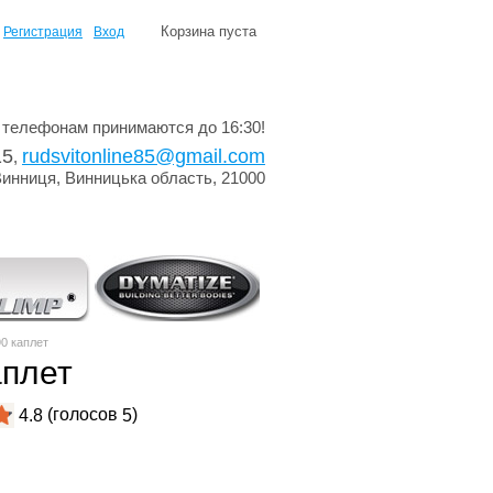
Корзина пуста
Регистрация
Вход
 телефонам принимаются до 16:30!
15
rudsvitonline85@gmail.com
,
Винниця, Винницька область, 21000
0 каплет
аплет
(голосов
)
4.8
5