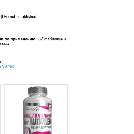
 (DV) not established
и по применению:
1-2 таблетки в
я еды
и
an 90 таб
→