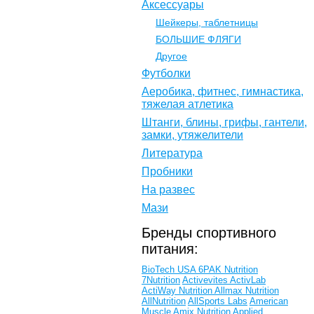
Аксессуары
Шейкеры, таблетницы
БОЛЬШИЕ ФЛЯГИ
Другое
Футболки
Аеробика, фитнес, гимнастика,
тяжелая атлетика
Штанги, блины, грифы, гантели,
замки, утяжелители
Литература
Пробники
На развес
Мази
Бренды спортивного
питания:
BioTech USA
6PAK Nutrition
7Nutrition
Activevites
ActivLab
ActiWay Nutrition
Allmax Nutrition
AllNutrition
AllSports Labs
American
Muscle
Amix Nutrition
Applied