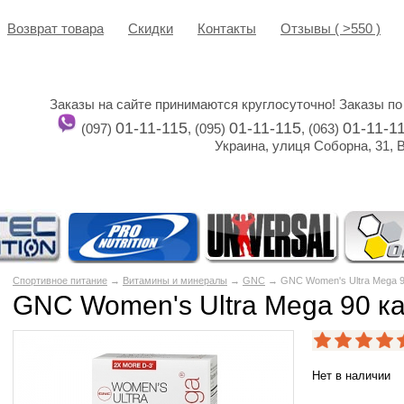
Возврат товара
Cкидки
Контакты
Отзывы ( >550 )
Заказы на сайте принимаются круглосуточно! Заказы по
01-11-115
01-11-115
01-11-1
(097)
, (095)
, (063)
Украина, улиця Соборна, 31, 
Спортивное питание
→
Витамины и минералы
→
GNC
→ GNC Women's Ultra Mega 9
GNC Women's Ultra Mega 90 к
Нет в наличии