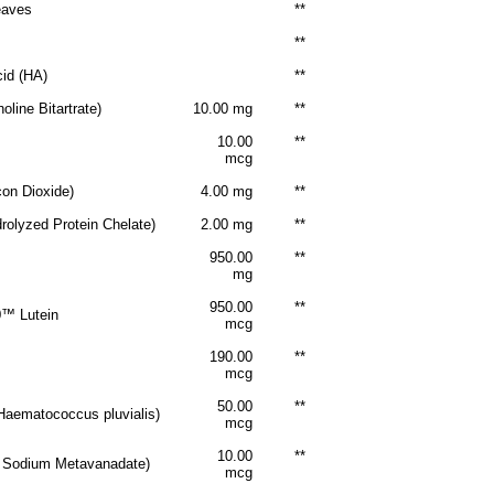
eaves
**
**
cid (HA)
**
oline Bitartrate)
10.00 mg
**
10.00
**
mcg
icon Dioxide)
4.00 mg
**
rolyzed Protein Chelate)
2.00 mg
**
950.00
**
mg
950.00
**
0™ Lutein
mcg
190.00
**
mcg
50.00
**
Haematococcus pluvialis)
mcg
10.00
**
 Sodium Metavanadate)
mcg