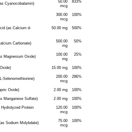
50.00
833%
(as Cyanocobalamin)
mcg
300.00
100%
mcg
cid (as Calcium d-
50.00 mg
500%
)
500.00
50%
Calcium Carbonate)
mg
100.00
25%
as Magnesium Oxide)
mg
 Oxide)
15.00 mg
100%
200.00
286%
 L-Selenomethionine)
mcg
upric Oxide)
2.00 mg
100%
s Manganese Sulfate)
2.00 mg
100%
 Hydrolyzed Protein
120.00
100%
mcg
75.00
100%
as Sodium Molybdate)
mcg