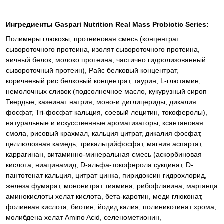
Ингредиенты Gaspari Nutrition Real Mass Probiotic Series:
Полимеры глюкозы, протеиновая смесь (концентрат
сывороточного протеина, изолят сывороточного протеина,
яичный белок, молоко протеина, частично гидролизованный
сывороточный протеин), Райс белковый концентрат,
коричневый рис белковый концентрат, таурин, L-глютамин,
немолочных сливок (подсолнечное масло, кукурузный сироп
Твердые, казеинат натрия, моно-и диглицериды, дикалия
фосфат, Tri-фосфат кальция, соевый лецитин, токоферолы),
натуральные и искусственные ароматизаторы, ксантановая
смола, рисовый крахмал, кальция цитрат, дикалия фосфат,
целлюлозная камедь, трикальцийфосфат, магния аспартат,
каррагинан, витаминно-минеральная смесь (аскорбиновая
кислота, ниацинамид, D-альфа-токоферола сукцинат, D-
пантотенат кальция, цитрат цинка, пиридоксин гидрохлорид,
железа фумарат, мононитрат тиамина, рибофлавина, марганца
аминокислоты хелат кислота, бета-каротин, меди глюконат,
фолиевая кислота, биотин, йодид калия, полиникотинат хрома,
молибдена хелат Amino Acid, селенометионин,