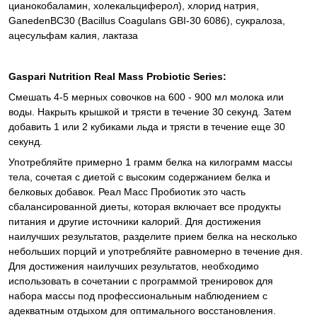
цианокобаламин, холекальциферол), хлорид натрия,
GanedenBC30 (Bacillus Coagulans GBI-30 6086), сукралоза,
ацесульфам калия, лактаза
Gaspari Nutrition Real Mass Probiotic Series:
Смешать 4-5 мерных совочков на 600 - 900 мл молока или
воды. Накрыть крышкой и трясти в течение 30 секунд. Затем
добавить 1 или 2 кубиками льда и трясти в течение еще 30
секунд.
Употребляйте примерно 1 грамм белка на килограмм массы
тела, сочетая с диетой с высоким содержанием белка и
белковых добавок. Реал Масс Пробиотик это часть
сбалансированной диеты, которая включает все продукты
питания и другие источники калорий. Для достижения
наилучших результатов, разделите прием белка на несколько
небольших порций и употребляйте равномерно в течение дня.
Для достижения наилучших результатов, необходимо
использовать в сочетании с программой тренировок для
набора массы под профессиональным наблюдением с
адекватным отдыхом для оптимального восстановления.