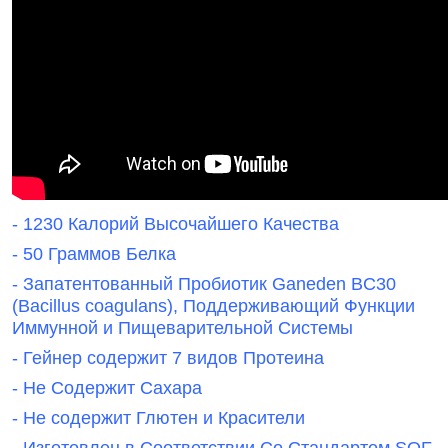
- 1230 Калорий Высочайшего Качества
- 50 Граммов Белка
- Запатентованный Пробиотик Ganeden BC30
(Bacillus coagulans), Поддерживающий Функции
Иммунной и Пищеварительной Системы
- Гейнер содержит 7 видов Протеина
- Не Содержит Сахара
- Не содержит Глютен и Красители