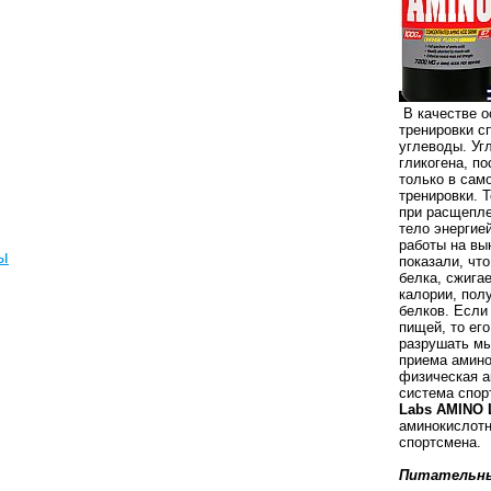
В качестве о
тренировки с
углеводы. Уг
гликогена, п
только в сам
тренировки. 
при расщепл
тело энергие
работы на вы
ы
показали, чт
белка, сжига
калории, пол
белков. Если
пищей, то ег
разрушать мы
приема амино
физическая а
система спор
Labs AMINO 
аминокислотн
спортсмена.
Питательны