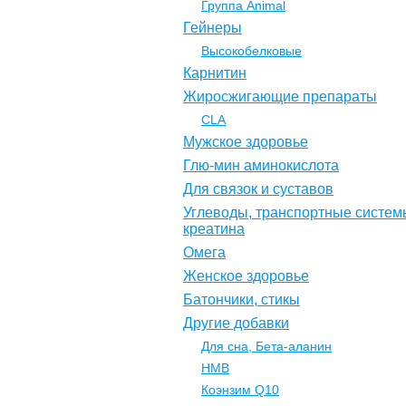
Группа Animal
Гейнеры
Высокобелковые
Карнитин
Жиросжигающие препараты
CLA
Мужское здоровье
Глю-мин аминокислота
Для связок и суставов
Углеводы, транспортные систем
креатина
Омега
Женское здоровье
Батончики, стикы
Другие добавки
Для сна, Бета-аланин
НМВ
Коэнзим Q10