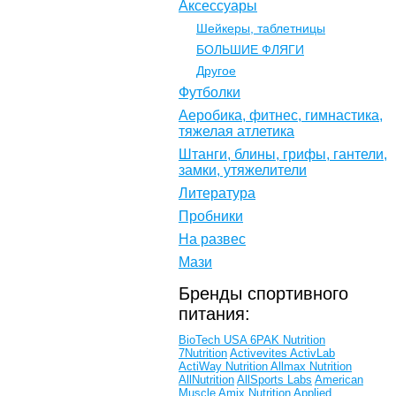
Аксессуары
Шейкеры, таблетницы
БОЛЬШИЕ ФЛЯГИ
Другое
Футболки
Аеробика, фитнес, гимнастика,
тяжелая атлетика
Штанги, блины, грифы, гантели,
замки, утяжелители
Литература
Пробники
На развес
Мази
Бренды спортивного
питания:
BioTech USA
6PAK Nutrition
7Nutrition
Activevites
ActivLab
ActiWay Nutrition
Allmax Nutrition
AllNutrition
AllSports Labs
American
Muscle
Amix Nutrition
Applied