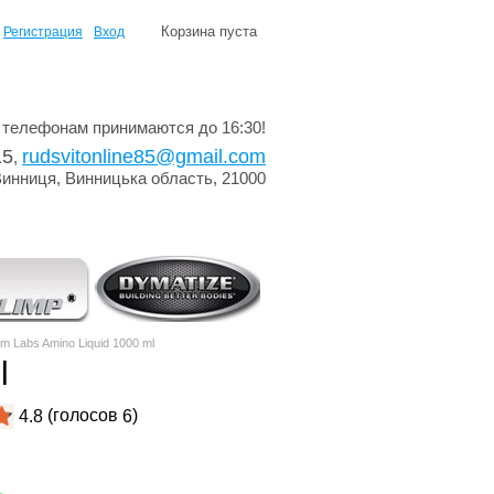
Корзина пуста
Регистрация
Вход
 телефонам принимаются до 16:30!
15
rudsvitonline85@gmail.com
,
Винниця, Винницька область, 21000
 Labs Amino Liquid 1000 ml
l
(голосов
)
4.8
6