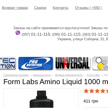
Возврат товара
Cкидки
Контакты
Отзывы ( >550 )
Заказы на сайте принимаются круглосуточно! Заказы по
01-11-115
01-11-115
01-11-1
(097)
, (095)
, (063)
Украина, улиця Соборна, 31, 
Спортивное питание
→
Аминокислоты
→
Жидкие аминокислоты
→
Form Labs
→ Form
Form Labs Amino Liquid 1000 m
411
грн