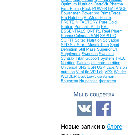
Optimum Nutrition
OstroVit
Pharma
First
Piping Rock
POWER BALANCE
Power men
Power pro
PrimaForce
Pro Nutrition
ProMera Health
PROTEIN FACTORY
Pure Gold
Protein
Puritan's Pride
PVL
ESSENTIALS
QNT
R1
Real Pharm
Ronnie Coleman
SAN
SAPUTO
SCIFIT
Scitec Nutrition
Scivation
SFD
Six Star - MuscleTech
Sport
Definition
Still Mass
Superior 14
Supplemax
Swanson
Swedish
Syntrax
Titan Support System
TREC
Nutrition
Twinlab
Ultimate nutrition
Universal
UNS
USN
USP Labs
Vision
nutrition
VitaLife
VP Lab
VPX
Weider
WEIDER USA
Łowickie
Атлант
Ванситон
На развес
фортоген
Мы в соцсетях
Новые записи в
блоге