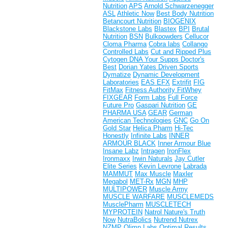
Nutrition
APS
Arnold Schwarzenegger
ASL
Athletic Now
Best Body Nutrition
Betancourt Nutrition
BIOGENIX
Blackstone Labs
Blastex
BPI
Brutal
Nutrition
BSN
Bulkpowders
Cellucor
Cloma Pharma
Cobra labs
Collango
Controlled Labs
Cut and Ripped Plus
Cytogen
DNA Your Supps
Doctor's
Best
Dorian Yates
Driven Sports
Dymatize
Dynamic Development
Laboratories
EAS
EFX
Extrifit
FIG
FitMax
Fitness Authority
FitWhey
FIXGEAR
Form Labs
Full Force
Future Pro
Gaspari Nutrition
GE
PHARMA USA
GEAR
German
American Technologies
GNC
Go On
Gold Star
Helica Pharm
Hi-Tec
Honestly
Infinite Labs
INNER
ARMOUR BLACK
Inner Armour Blue
Insane Labz
Intragen
IronFlex
Ironmaxx
Irwin Naturals
Jay Cutler
Elite Series
Kevin Levrone
Labrada
MAMMUT
Max Muscle
Maxler
Megabol
MET-Rx
MGN
MHP
MULTIPOWER
Muscle Army
MUSCLE WARFARE
MUSCLEMEDS
MusclePharm
MUSCLETECH
MYPROTEIN
Natrol
Nature's Truth
Now
NutraBolics
Nutrend
Nutrex
NZMP
Olimp Labs
Optimal Results