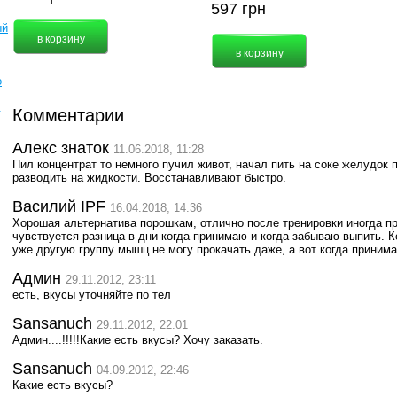
597
грн
ый
о
.
Комментарии
Алекс знаток
11.06.2018, 11:28
Пил концентрат то немного пучил живот, начал пить на соке желудок 
разводить на жидкости. Восстанавливают быстро.
Василий IPF
16.04.2018, 14:36
Хорошая альтернатива порошкам, отлично после тренировки иногда п
чувствуется разница в дни когда принимаю и когда забываю выпить.
уже другую группу мышц не могу прокачать даже, а вот когда прин
Админ
29.11.2012, 23:11
есть, вкусы уточняйте по тел
Sansanuch
29.11.2012, 22:01
Админ....!!!!!Какие есть вкусы? Хочу заказать.
Sansanuch
04.09.2012, 22:46
Какие есть вкусы?