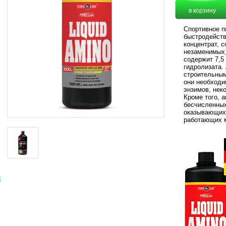
Cпортивное 
быстродейств
концентрат, 
незаменимых
содержит 7,5
гидролизата.
строительным
они необходи
энзимов, нек
Кроме того, 
бесчисленных
оказывающих 
работающих 
ы