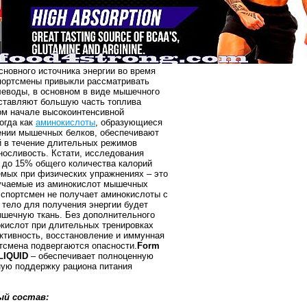
сновного источника энергии во время
портсмены привыкли рассматривать
леводы, в основном в виде мышечного
оставляют большую часть топлива
ом начале высокоинтенсивной
Тогда как
аминокислоты
, образующиеся
ении мышечных белков, обеспечивают
й в течение длительных режимов
носливость. Кстати, исследования
о до 15% общего количества калорий
емых при физических упражнениях – это
учаемые из аминокислот мышечных
 спортсмен не получает аминокислоты с
о тело для получения энергии будет
шечную ткань. Без дополнительного
кислот при длительных тренировках
ктивность, восстановление и иммунная
тсмена подвергаются опасности.
Form
LIQUID
– обеспечивает полноценную
ую поддержку рациона питания
й состав: