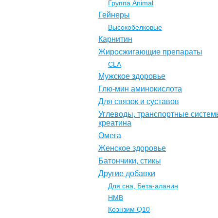
Группа Animal
Гейнеры
Высокобелковые
Карнитин
Жиросжигающие препараты
CLA
Мужское здоровье
Глю-мин аминокислота
Для связок и суставов
Углеводы, транспортные систем
креатина
Омега
Женское здоровье
Батончики, стикы
Другие добавки
Для сна, Бета-аланин
НМВ
Коэнзим Q10