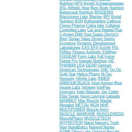
Nutrition
APS
Arnold Schwarzenegger
ASL
Athletic Now
Best Body Nutrition
Betancourt Nutrition
BIOGENIX
Blackstone Labs
Blastex
BPI
Brutal
Nutrition
BSN
Bulkpowders
Cellucor
Cloma Pharma
Cobra labs
Collango
Controlled Labs
Cut and Ripped Plus
Cytogen
DNA Your Supps
Doctor's
Best
Dorian Yates
Driven Sports
Dymatize
Dynamic Development
Laboratories
EAS
EFX
Extrifit
FIG
FitMax
Fitness Authority
FitWhey
FIXGEAR
Form Labs
Full Force
Future Pro
Gaspari Nutrition
GE
PHARMA USA
GEAR
German
American Technologies
GNC
Go On
Gold Star
Helica Pharm
Hi-Tec
Honestly
Infinite Labs
INNER
ARMOUR BLACK
Inner Armour Blue
Insane Labz
Intragen
IronFlex
Ironmaxx
Irwin Naturals
Jay Cutler
Elite Series
Kevin Levrone
Labrada
MAMMUT
Max Muscle
Maxler
Megabol
MET-Rx
MGN
MHP
MULTIPOWER
Muscle Army
MUSCLE WARFARE
MUSCLEMEDS
MusclePharm
MUSCLETECH
MYPROTEIN
Natrol
Nature's Truth
Now
NutraBolics
Nutrend
Nutrex
NZMP
Olimp Labs
Optimal Results