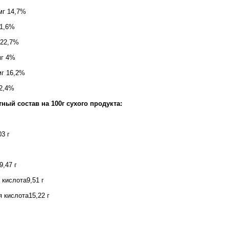
мг 14,7%
 1,6%
 22,7%
мг 4%
мг 16,2%
 2,4%
отный
состав
на 100г сухого продукта:
г
03 г
9,47 г
 кислота9,51 г
 кислота15,22 г