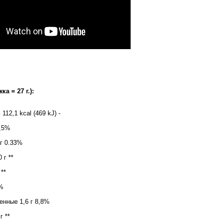
жка =
27 г
.):
112,1 kcal (469 kJ) -
,5%
г
0.33%
0 г
**
**
4%
щенные
1,6 г
8,8%
 г
**