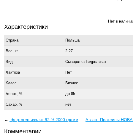
Нет в наличи
Характеристики
Страна
Польша
Вес, кг
2,27
Вид
Сыворотка Гидролизат
Лактоза
Нет
Класс
Бизнес
Белок, %
до 85
Сахар, %
нет
←
фортоген изолят 92 % 2000 грамм
Атлант Протеины НОВА
Комментарии