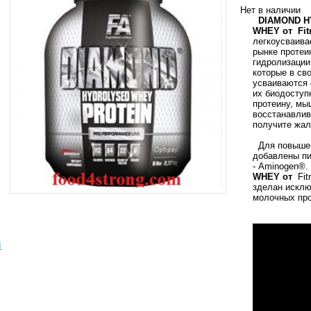
Нет в наличии
DIAMOND 
WHEY
от
Fi
легкоусваива
рынке протеи
гидролизации
которые в св
усваиваются 
их биодоступ
протеину, мы
восстанавлив
получите жал
Для повыше
добавлены п
-
Aminogen®
.
WHEY
от
Fit
зделан исклю
молочных про
ы