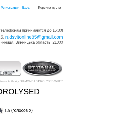
Корзина пуста
Регистрация
Вход
 телефонам принимаются до 16:30!
15
rudsvitonline85@gmail.com
,
Винниця, Винницька область, 21000
itness Authority DIAMOND HYDROLYSED WHEY
HYDROLYSED
(голосов
)
1.5
2