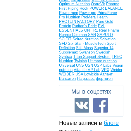
Optimum Nutrition
OstroVit
Pharma
First
Piping Rock
POWER BALANCE
Power men
Power pro
PrimaForce
Pro Nutrition
ProMera Health
PROTEIN FACTORY
Pure Gold
Protein
Puritan's Pride
PVL
ESSENTIALS
QNT
R1
Real Pharm
Ronnie Coleman
SAN
SAPUTO
SCIFIT
Scitec Nutrition
Scivation
SFD
Six Star - MuscleTech
Sport
Definition
Still Mass
Superior 14
Supplemax
Swanson
Swedish
Syntrax
Titan Support System
TREC
Nutrition
Twinlab
Ultimate nutrition
Universal
UNS
USN
USP Labs
Vision
nutrition
VitaLife
VP Lab
VPX
Weider
WEIDER USA
Łowickie
Атлант
Ванситон
На развес
фортоген
Мы в соцсетях
Новые записи в
блоге