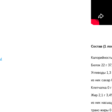
Состав
(1 ло
Калорийность 
ы
Белок
22 г
37
Углеводы
1,3 
из них сахар
Клетчатка
0 г
Жир
2,1 г
3,
из них насы
транс-жиры
0