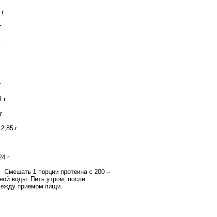
1 г
 г
 г
г
г
г
1 г
 г
2,85 г
24 г
:
Смешать 1 порции протеина с 200 –
ной воды. Пить утром, после
между приемом пищи.