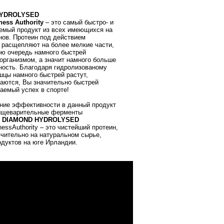
HYDROLYSED
tness
Authority
– это самый быстро- и
емый продукт из всех имеющихся на
нов. Протеин под действием
 расщепляют на более мелкие части,
ою очередь намного быстрей
организмом, а значит намного больше
ность. Благодаря гидролизованому
шцы намного быстрей растут,
аются, Вы значительно быстрей
аемый успех в спорте!
ние эффективности в данный продукт
ищеварительные ферменты
DIAMOND HYDROLYSED
ness
Authority
– это чистейший протеин,
чительно на натуральном сырье,
дуктов на юге Ирландии.