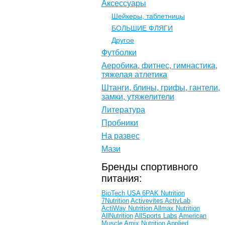
Аксессуары
Шейкеры, таблетницы
БОЛЬШИЕ ФЛЯГИ
Другое
Футболки
Аеробика, фитнес, гимнастика,
тяжелая атлетика
Штанги, блины, грифы, гантели,
замки, утяжелители
Литература
Пробники
На развес
Мази
Бренды спортивного
питания:
BioTech USA
6PAK Nutrition
7Nutrition
Activevites
ActivLab
ActiWay Nutrition
Allmax Nutrition
AllNutrition
AllSports Labs
American
Muscle
Amix Nutrition
Applied