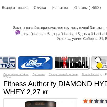
Возврат товара
Cкидки
Контакты
Отзывы ( >550 )
Заказы на сайте принимаются круглосуточно! Заказы по
01-11-115
01-11-115
01-11-1
(097)
, (095)
, (063)
Украина, улиця Соборна, 31, 
Спортивное питание
→
Протеины
→
Сывороточный протеин
→
Fitness Authority
→ F
2,27 кг
Fitness Authority DIAMOND 
WHEY 2,27 кг