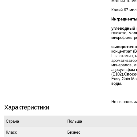
Магний 10 м
Калий 67 ми
Ингредиенты
углеводный 
глюкоза, мал
микрофильтр
сывороточны
концентрат (В
L-глютамин, м
ароматизатор
минералов, л
ацесульфам к
(E102).
Спосо
Easy Gain Ma
воды.
Нет в наличи
Характеристики
Страна
Польша
Класс
Бизнес