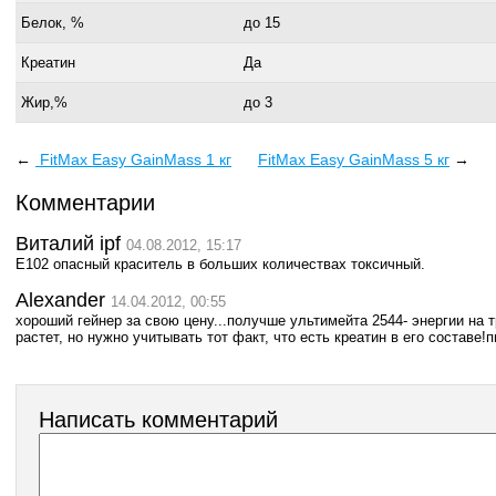
Белок, %
до 15
Креатин
Да
Жир,%
до 3
←
FitMax Easy GainMass 1 кг
FitMax Easy GainMass 5 кг
→
Комментарии
Виталий iрf
04.08.2012, 15:17
Е102 опасный краситель в больших количествах токсичный.
Alexander
14.04.2012, 00:55
хороший гейнер за свою цену...получше ультимейта 2544- энергии на 
растет, но нужно учитывать тот факт, что есть креатин в его составе!
Написать комментарий