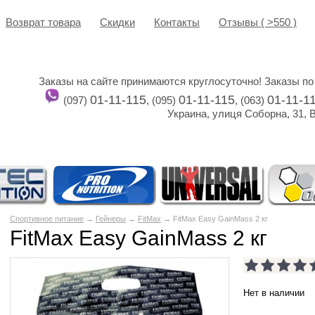
Возврат товара
Cкидки
Контакты
Отзывы ( >550 )
Заказы на сайте принимаются круглосуточно! Заказы по
01-11-115
01-11-115
01-11-1
(097)
, (095)
, (063)
Украина, улиця Соборна, 31, 
Спортивное питание
→
Гейнеры
→
FitMax
→ FitMax Easy GainMass 2 кг
FitMax Easy GainMass 2 кг
Нет в наличии