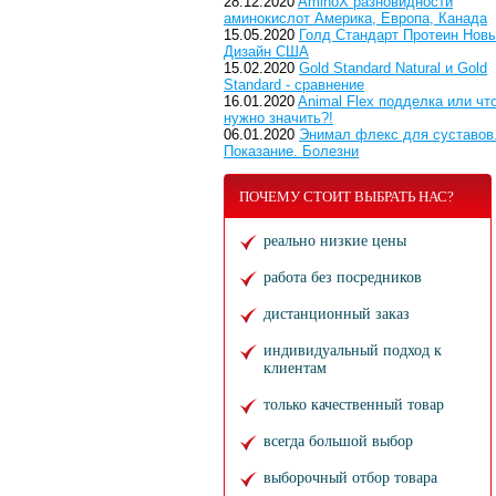
28.12.2020
AminoX разновидности
аминокислот Америка, Европа, Канада
15.05.2020
Голд Стандарт Протеин Нов
Дизайн США
15.02.2020
Gold Standard Natural и Gold
Standard - сравнение
16.01.2020
Animal Flex подделка или чт
нужно значить?!
06.01.2020
Энимал флекс для суставов
Показание. Болезни
ПОЧЕМУ СТОИТ ВЫБРАТЬ НАС?
реально низкие цены
работа без посредников
дистанционный заказ
индивидуальный подход к
клиентам
только качественный товар
всегда большой выбор
выборочный отбор товара