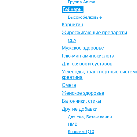
Группа Animal
Гейнеры
Высокобелковые
Карнитин
Жиросжигающие препараты
CLA
Мужское здоровье
Глю-мин аминокислота
Для связок и суставов
Углеводы, транспортные систем
креатина
Омега
Женское здоровье
Батончики, стикы
Другие добавки
Для сна, Бета-аланин
НМВ
Коэнзим Q10