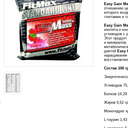
Easy Gain M
отношению цен
которого вхо
глютамин и т
Easy Gain M
изолята и ко
углеводов с 
Этот продукт
и минералов,
метаболическ
диетой
Easy 
наращивание
восстановлен
Состав 100 г
Энергетическ
Углеводов 75
Белков 14,29
ы
Жиров 0,62 г
Моногидрат к
L-таурин 1,43