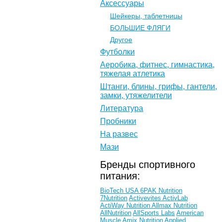
Аксессуары
Шейкеры, таблетницы
БОЛЬШИЕ ФЛЯГИ
Другое
Футболки
Аеробика, фитнес, гимнастика,
тяжелая атлетика
Штанги, блины, грифы, гантели,
замки, утяжелители
Литература
Пробники
На развес
Мази
Бренды спортивного
питания:
BioTech USA
6PAK Nutrition
7Nutrition
Activevites
ActivLab
ActiWay Nutrition
Allmax Nutrition
AllNutrition
AllSports Labs
American
Muscle
Amix Nutrition
Applied