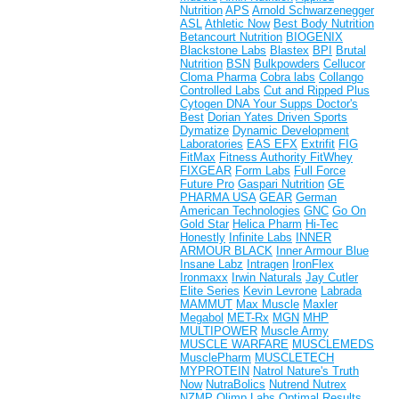
Nutrition
APS
Arnold Schwarzenegger
ASL
Athletic Now
Best Body Nutrition
Betancourt Nutrition
BIOGENIX
Blackstone Labs
Blastex
BPI
Brutal
Nutrition
BSN
Bulkpowders
Cellucor
Cloma Pharma
Cobra labs
Collango
Controlled Labs
Cut and Ripped Plus
Cytogen
DNA Your Supps
Doctor's
Best
Dorian Yates
Driven Sports
Dymatize
Dynamic Development
Laboratories
EAS
EFX
Extrifit
FIG
FitMax
Fitness Authority
FitWhey
FIXGEAR
Form Labs
Full Force
Future Pro
Gaspari Nutrition
GE
PHARMA USA
GEAR
German
American Technologies
GNC
Go On
Gold Star
Helica Pharm
Hi-Tec
Honestly
Infinite Labs
INNER
ARMOUR BLACK
Inner Armour Blue
Insane Labz
Intragen
IronFlex
Ironmaxx
Irwin Naturals
Jay Cutler
Elite Series
Kevin Levrone
Labrada
MAMMUT
Max Muscle
Maxler
Megabol
MET-Rx
MGN
MHP
MULTIPOWER
Muscle Army
MUSCLE WARFARE
MUSCLEMEDS
MusclePharm
MUSCLETECH
MYPROTEIN
Natrol
Nature's Truth
Now
NutraBolics
Nutrend
Nutrex
NZMP
Olimp Labs
Optimal Results