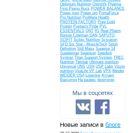
Optimum Nutrition
OstroVit
Pharma
First
Piping Rock
POWER BALANCE
Power men
Power pro
PrimaForce
Pro Nutrition
ProMera Health
PROTEIN FACTORY
Pure Gold
Protein
Puritan's Pride
PVL
ESSENTIALS
QNT
R1
Real Pharm
Ronnie Coleman
SAN
SAPUTO
SCIFIT
Scitec Nutrition
Scivation
SFD
Six Star - MuscleTech
Sport
Definition
Still Mass
Superior 14
Supplemax
Swanson
Swedish
Syntrax
Titan Support System
TREC
Nutrition
Twinlab
Ultimate nutrition
Universal
UNS
USN
USP Labs
Vision
nutrition
VitaLife
VP Lab
VPX
Weider
WEIDER USA
Łowickie
Атлант
Ванситон
На развес
фортоген
Мы в соцсетях
Новые записи в
блоге