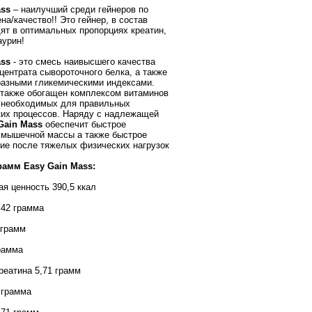
ass
– наилучший среди гейнеров по
а/качество!! Это гейнер, в состав
дят в оптимальных пропорциях креатин,
аурин!
ass
- это смесь наивысшего качества
нцентрата сывороточного белка, а также
разными гликемическими индексами.
 также обогащен комплексом витаминов
 необходимых для правильных
их процессов. Наряду с надлежащей
Gain Mass
обеспечит быстрое
 мышечной массы а также быстрое
ие после тяжелых физических нагрузок
рамм Easy Gain Mass:
ая ценность 390,5 ккал
,42 грамма
 грамм
рамма
реатина 5,71 грамм
 грамма