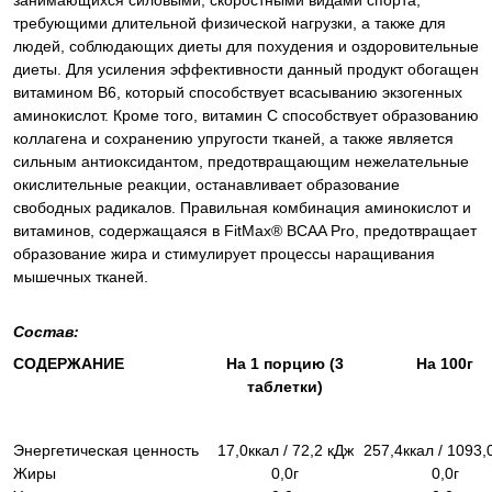
занимающихся силовыми, скоростными видами спорта,
требующими длительной физической нагрузки, а также для
людей, соблюдающих диеты для похудения и оздоровительные
диеты. Для усиления эффективности данный продукт обогащен
витамином В6, который способствует всасыванию экзогенных
аминокислот. Кроме того, витамин С способствует образованию
коллагена и сохранению упругости тканей, а также является
сильным антиоксидантом, предотвращающим нежелательные
окислительные реакции, останавливает образование
свободных радикалов. Правильная комбинация аминокислот и
витаминов, содержащаяся в FitMax® BCAA Pro, предотвращает
образование жира и стимулирует процессы наращивания
мышечных тканей.
Состав:
СОДЕРЖАНИЕ
На 1 порцию (3
На 100г
таблетки)
Энергетическая ценность
17,0ккал / 72,2 кДж
257,4ккал / 1093,
Жиры
0,0г
0,0г