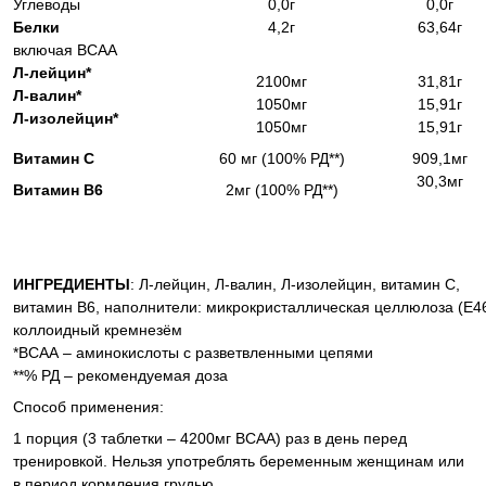
Углеводы
0,0г
0,0г
Белки
4,2г
63,64г
включая ВСАА
Л-лейцин*
2100мг
31,81г
Л-валин*
1050мг
15,91г
Л-изолейцин*
1050мг
15,91г
Витамин С
60 мг (100% РД**)
909,1мг
30,3мг
Витамин В6
2мг (100% РД**)
ИНГРЕДИЕНТЫ
: Л-лейцин, Л-валин, Л-изолейцин, витамин С,
витамин В6, наполнители: микрокристаллическая целлюлоза (Е46
коллоидный кремнезём
*ВСАА – аминокислоты с разветвленными цепями
**% РД – рекомендуемая доза
Способ применения:
1 порция (3 таблетки – 4200мг ВСАА) раз в день перед
тренировкой. Нельзя употреблять беременным женщинам или
в период кормления грудью.