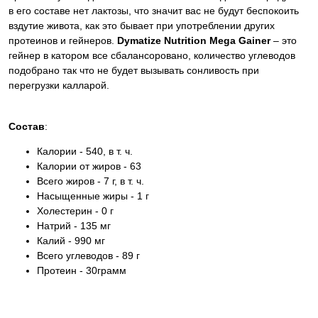
в его составе нет лактозы, что значит вас не будут беспокоить
вздутие живота, как это бывает при употреблении других
протеинов и гейнеров.
Dymatize Nutrition Mega Gainer
– это
гейнер в катором все сбалансоровано, количество углеводов
подобрано так что не будет вызывать сонливость при
перегрузки калларой.
Состав
:
Калории - 540, в т. ч.
Калории от жиров - 63
Всего жиров - 7 г, в т. ч.
Насыщенные жиры - 1 г
Холестерин - 0 г
Натрий - 135 мг
Калий - 990 мг
Всего углеводов - 89 г
Протеин - 30грамм