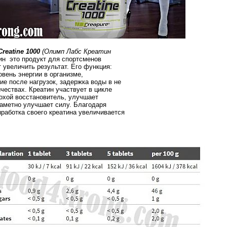
reatine 1000
(Олимп Лабс Креатин
тин
это продукт для спортсменов
т увеличить результат. Его функция:
овень энергии в организме,
ие после нагрузок, задержка воды в не
чествах. Креатин участвует в цикле
охой восстановитель, улучшает
заметно улучшает силу. Благодаря
работка своего креатина увеличивается