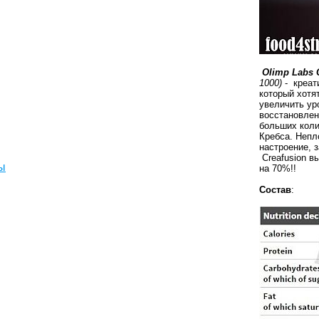
Olimp Labs C
1000)
- креа
который хотя
увеличить ур
восстановлен
больших коли
Кребса. Непл
настроение, 
Creafusion
вы
ы
на 70%!!
Состав
: