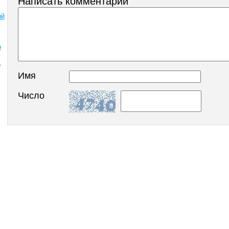
Написать комментарий
ый
о
.
Имя
Число