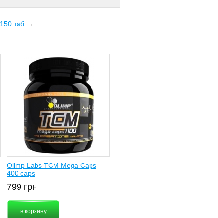
 150 таб
→
Olimp Labs TCM Mega Caps
400 caps
799
грн