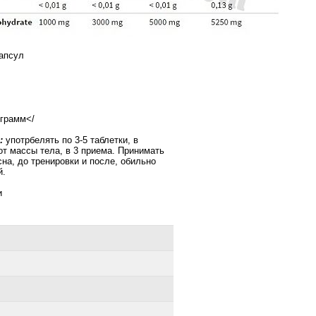
капсул
 грамм
</
:
употрбелять по 3-5 таблетки, в
от массы тела, в 3 приема. Принимать
сна, до тренировки и после, обильно
й.
и