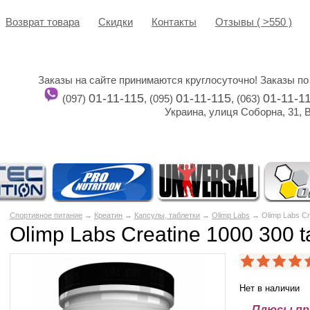
Возврат товара
Cкидки
Контакты
Отзывы ( >550 )
Заказы на сайте принимаются круглосуточно! Заказы по
01-11-115
01-11-115
01-11-1
(097)
, (095)
, (063)
Украина, улиця Соборна, 31, 
Спортивное питание
→
Креатин
→
Капсулы, таблетки
→
Olimp Labs
→ Olimp Labs Cre
Olimp Labs Creatine 1000 300 t
Нет в наличии
Плюсы пре