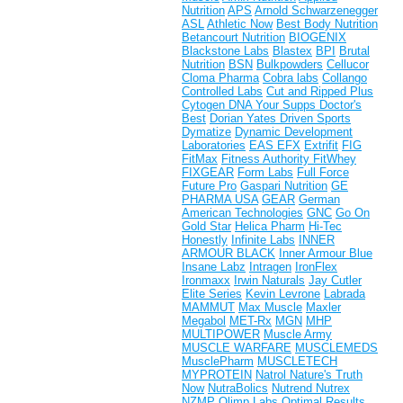
Nutrition
APS
Arnold Schwarzenegger
ASL
Athletic Now
Best Body Nutrition
Betancourt Nutrition
BIOGENIX
Blackstone Labs
Blastex
BPI
Brutal
Nutrition
BSN
Bulkpowders
Cellucor
Cloma Pharma
Cobra labs
Collango
Controlled Labs
Cut and Ripped Plus
Cytogen
DNA Your Supps
Doctor's
Best
Dorian Yates
Driven Sports
Dymatize
Dynamic Development
Laboratories
EAS
EFX
Extrifit
FIG
FitMax
Fitness Authority
FitWhey
FIXGEAR
Form Labs
Full Force
Future Pro
Gaspari Nutrition
GE
PHARMA USA
GEAR
German
American Technologies
GNC
Go On
Gold Star
Helica Pharm
Hi-Tec
Honestly
Infinite Labs
INNER
ARMOUR BLACK
Inner Armour Blue
Insane Labz
Intragen
IronFlex
Ironmaxx
Irwin Naturals
Jay Cutler
Elite Series
Kevin Levrone
Labrada
MAMMUT
Max Muscle
Maxler
Megabol
MET-Rx
MGN
MHP
MULTIPOWER
Muscle Army
MUSCLE WARFARE
MUSCLEMEDS
MusclePharm
MUSCLETECH
MYPROTEIN
Natrol
Nature's Truth
Now
NutraBolics
Nutrend
Nutrex
NZMP
Olimp Labs
Optimal Results