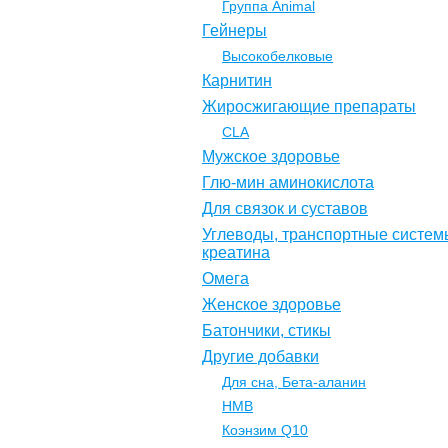
Группа Animal
Гейнеры
Высокобелковые
Карнитин
Жиросжигающие препараты
CLA
Мужское здоровье
Глю-мин аминокислота
Для связок и суставов
Углеводы, транспортные систем
креатина
Омега
Женское здоровье
Батончики, стикы
Другие добавки
Для сна, Бета-аланин
НМВ
Коэнзим Q10