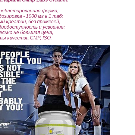
 теблетированная форма;
дозировка - 1000 мг в 1 таб;
й креатин, без примесей;
биодоступность и усвоение;
ельно не большая цена;
ты качества GMP, ISO.