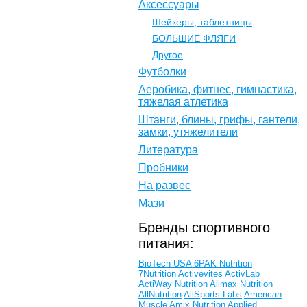
Аксессуары
Шейкеры, таблетницы
БОЛЬШИЕ ФЛЯГИ
Другое
Футболки
Аеробика, фитнес, гимнастика,
тяжелая атлетика
Штанги, блины, грифы, гантели,
замки, утяжелители
Литература
Пробники
На развес
Мази
Бренды спортивного
питания:
BioTech USA
6PAK Nutrition
7Nutrition
Activevites
ActivLab
ActiWay Nutrition
Allmax Nutrition
AllNutrition
AllSports Labs
American
Muscle
Amix Nutrition
Applied