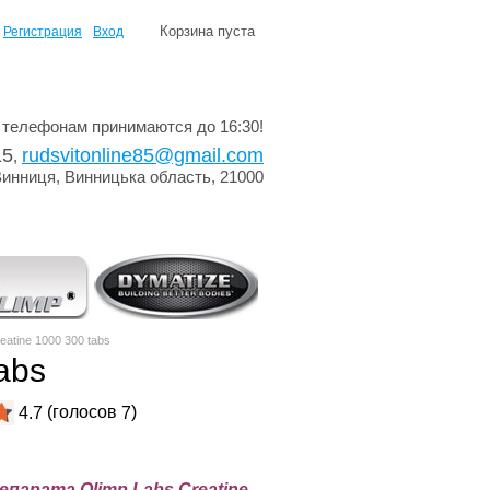
Корзина пуста
Регистрация
Вход
 телефонам принимаются до 16:30!
15
rudsvitonline85@gmail.com
,
Винниця, Винницька область, 21000
atine 1000 300 tabs
abs
(голосов
)
4.7
7
парата Olimp Labs Creatine