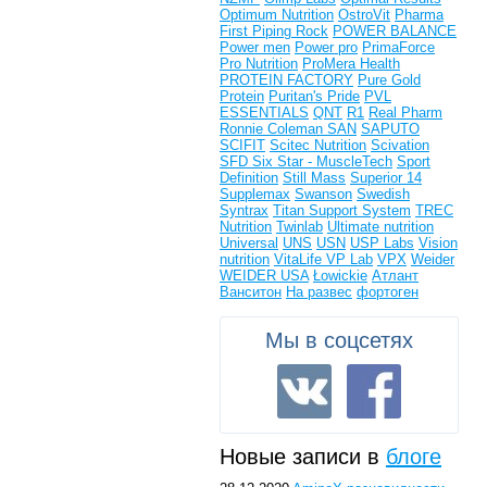
Optimum Nutrition
OstroVit
Pharma
First
Piping Rock
POWER BALANCE
Power men
Power pro
PrimaForce
Pro Nutrition
ProMera Health
PROTEIN FACTORY
Pure Gold
Protein
Puritan's Pride
PVL
ESSENTIALS
QNT
R1
Real Pharm
Ronnie Coleman
SAN
SAPUTO
SCIFIT
Scitec Nutrition
Scivation
SFD
Six Star - MuscleTech
Sport
Definition
Still Mass
Superior 14
Supplemax
Swanson
Swedish
Syntrax
Titan Support System
TREC
Nutrition
Twinlab
Ultimate nutrition
Universal
UNS
USN
USP Labs
Vision
nutrition
VitaLife
VP Lab
VPX
Weider
WEIDER USA
Łowickie
Атлант
Ванситон
На развес
фортоген
Мы в соцсетях
Новые записи в
блоге