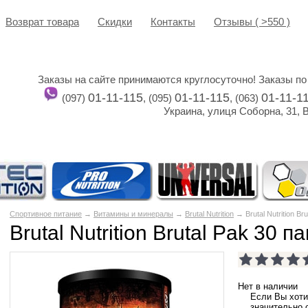
Возврат товара
Cкидки
Контакты
Отзывы ( >550 )
Заказы на сайте принимаются круглосуточно! Заказы по
01-11-115
01-11-115
01-11-1
(097)
, (095)
, (063)
Украина, улиця Соборна, 31, 
Спортивное питание
→
Витамины и минералы
→
Brutal Nutrition
→ Brutal Nutrition Bru
Brutal Nutrition Brutal Pak 30 па
Нет в наличии
Если Вы хоти
значительно 