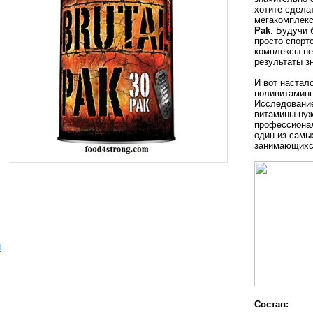
хотите сдела
мегакомплек
Pak
. Будучи
просто спорт
комплексы не
результаты з
И вот настал
поливитаминн
Исследование
витамины нуж
профессиона
один из самы
занимающихс
ы
Состав: