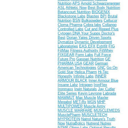
Nutrition
APS
Arnold Schwarzenegger
ASL
Athletic Now
Best Body Nutrition
Betancourt Nutrition
BIOGENIX
Blackstone Labs
Blastex
BPI
Brutal
Nutrition
BSN
Bulkpowders
Cellucor
Cloma Pharma
Cobra labs
Collango
Controlled Labs
Cut and Ripped Plus
Cytogen
DNA Your Supps
Doctor's
Best
Dorian Yates
Driven Sports
Dymatize
Dynamic Development
Laboratories
EAS
EFX
Extrifit
FIG
FitMax
Fitness Authority
FitWhey
FIXGEAR
Form Labs
Full Force
Future Pro
Gaspari Nutrition
GE
PHARMA USA
GEAR
German
American Technologies
GNC
Go On
Gold Star
Helica Pharm
Hi-Tec
Honestly
Infinite Labs
INNER
ARMOUR BLACK
Inner Armour Blue
Insane Labz
Intragen
IronFlex
Ironmaxx
Irwin Naturals
Jay Cutler
Elite Series
Kevin Levrone
Labrada
MAMMUT
Max Muscle
Maxler
Megabol
MET-Rx
MGN
MHP
MULTIPOWER
Muscle Army
MUSCLE WARFARE
MUSCLEMEDS
MusclePharm
MUSCLETECH
MYPROTEIN
Natrol
Nature's Truth
Now
NutraBolics
Nutrend
Nutrex
NZMP
Olimp Labs
Optimal Results