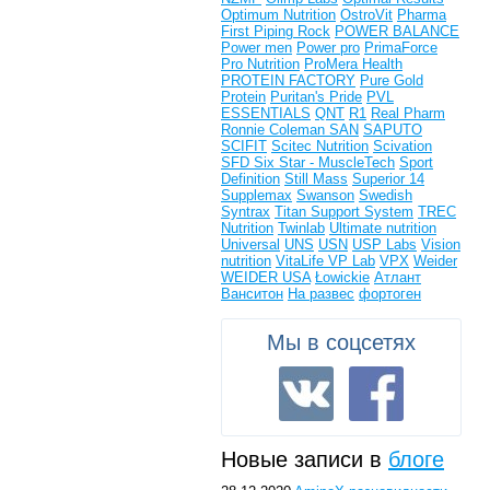
Optimum Nutrition
OstroVit
Pharma
First
Piping Rock
POWER BALANCE
Power men
Power pro
PrimaForce
Pro Nutrition
ProMera Health
PROTEIN FACTORY
Pure Gold
Protein
Puritan's Pride
PVL
ESSENTIALS
QNT
R1
Real Pharm
Ronnie Coleman
SAN
SAPUTO
SCIFIT
Scitec Nutrition
Scivation
SFD
Six Star - MuscleTech
Sport
Definition
Still Mass
Superior 14
Supplemax
Swanson
Swedish
Syntrax
Titan Support System
TREC
Nutrition
Twinlab
Ultimate nutrition
Universal
UNS
USN
USP Labs
Vision
nutrition
VitaLife
VP Lab
VPX
Weider
WEIDER USA
Łowickie
Атлант
Ванситон
На развес
фортоген
Мы в соцсетях
Новые записи в
блоге