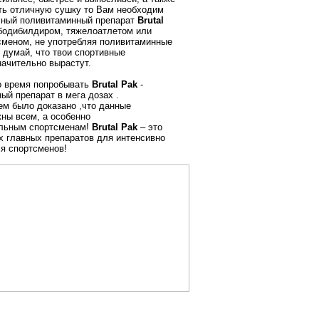
ть отличную сушку то Вам необходим
сный поливитаминный препарат
Brutal
 бодибилдиром, тяжелоатлетом или
сменом, не употребляя поливитаминные
 думай, что твои спортивные
начительно вырастут.
о время попробывать
Brutal Pak
-
ый препарат в мега дозах .
м было доказано ,что данные
ны всем, а особенно
льным спортсменам!
Brutal Pak
– это
х главных препаратов для интенсивно
я спортсменов!