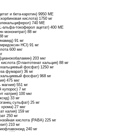
цетат и бета-каротин) 9950 МЕ
скорбиновая кислота) 1750 мг
олекальциферол) 740 МЕ
L-альфа-токоферол ацетат) 400 МЕ
ин мононитрат) 88 мг
88 мг
инамид) 91 мг
пиридоксин HCI) 91 мг
лота 600 мкг
кг
(цианокобаламин) 203 мкг
 кислота (D-пантотенат кальция) 88 мг
хкальциевый фосфат) 1250 мг
за фумарат) 36 мг
кальциевый фосфат) 968 мг
ия) 475 мкг
 магния) 551 мг
 купорос) 7 мг
т натрия) 100 мкг
ксид) 33 мг
рганец сульфат) 25 мг
 хрома) 27 мкг
ат калия) 159 мг
рат 250 мг
нзойная кислота (PABA) 225 мг
зит) 210 мг
биофлавоноид 240 мг