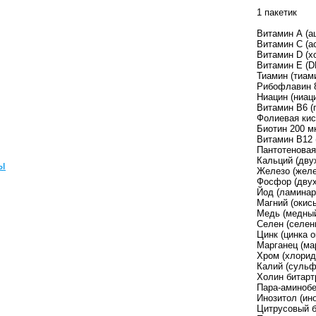
1 пакетик
Витамин А (а
Витамин С (а
Витамин D (х
Витамин Е (D
Тиамин (тиам
Рибофлавин 
Ниацин (ниац
Витамин B6 (
Фолиевая кис
Биотин 200 м
Витамин B12 
Пантотеновая
Кальций (дву
ы
Железо (желе
Фосфор (двух
Йод (ламинар
Магний (окись
Медь (медный
Селен (селени
Цинк (цинка о
Марганец (ма
Хром (хлорид
Калий (сульф
Холин битарт
Пара-аминобе
Инозитол (ино
Цитрусовый 