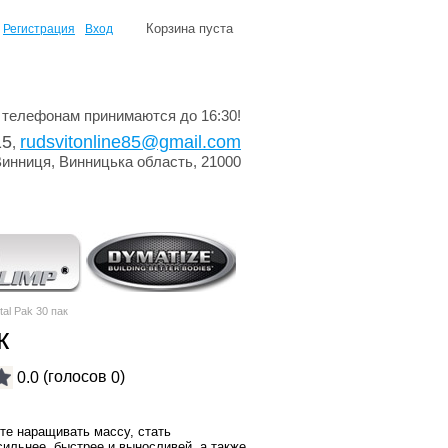
Корзина пуста
Регистрация
Вход
 телефонам принимаются до 16:30!
15
rudsvitonline85@gmail.com
,
Винниця, Винницька область, 21000
tal Pak 30 пак
к
(голосов
)
0.0
0
те наращивать массу, стать
сильнее, быстрее и выносливей, а также