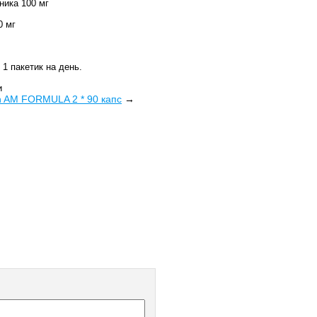
ика 100 мг
0 мг
: 1 пакетик на день.
и
min AM FORMULA 2 * 90 капс
→