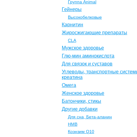
Группа Animal
Гейнеры
Высокобелковые
Карнитин
Жиросжигающие препараты
CLA
Мужское здоровье
Глю-мин аминокислота
Для связок и суставов
Углеводы, транспортные систем
креатина
Омега
Женское здоровье
Батончики, стикы
Другие добавки
Для сна, Бета-аланин
НМВ
Коэнзим Q10