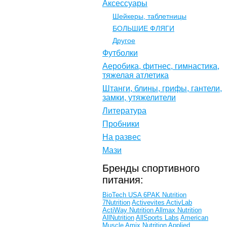
Аксессуары
Шейкеры, таблетницы
БОЛЬШИЕ ФЛЯГИ
Другое
Футболки
Аеробика, фитнес, гимнастика,
тяжелая атлетика
Штанги, блины, грифы, гантели,
замки, утяжелители
Литература
Пробники
На развес
Мази
Бренды спортивного
питания:
BioTech USA
6PAK Nutrition
7Nutrition
Activevites
ActivLab
ActiWay Nutrition
Allmax Nutrition
AllNutrition
AllSports Labs
American
Muscle
Amix Nutrition
Applied