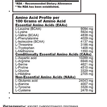
Ингредиенты:
изолят сывороточного протеина,