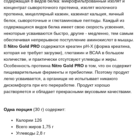
содержащая 8 видов белка: микрофильтрованный изолят и
концентрат сывороточного протеина, изолят молочного
протеина, мицеллярный казеин, казеинат кальция, яичный
белок, сывороточные и глютаминовые пептиды. Каждый из
содержащихся видов белка имеет свою скорость усвоения,
некоторые усваиваются быстро, другие - медленно, тем самым
обеспечивая непрерывное поступление аминокислот в мышцы.
В
Nitro Gold PRO
содержатся креатин pH-X (форма креатина,
которая не требует загрузки), глютамин и BCAA в большом
количестве, и практически отсутсвуют углеводы и жиры.
Особенность протеина
Nitro Gold PRO
в том, что он содержит
пищеварительные ферменты и пребиотики. Поэтому продукт
легко усваивается, а органищм не испытывает никакого
дискомфорта при его переработке.
Продукт хорошо
растворяется и обладает прекрасными вкусовыми качествами.
Одна порция
(30 г) содержит:
Калории 126
Всего жиров 1,75 г
Углеводы 2,8 г