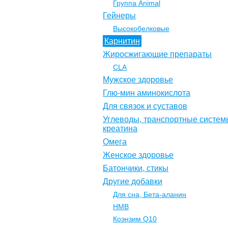
Группа Animal
Гейнеры
Высокобелковые
Карнитин
Жиросжигающие препараты
CLA
Мужское здоровье
Глю-мин аминокислота
Для связок и суставов
Углеводы, транспортные систем
креатина
Омега
Женское здоровье
Батончики, стикы
Другие добавки
Для сна, Бета-аланин
НМВ
Коэнзим Q10