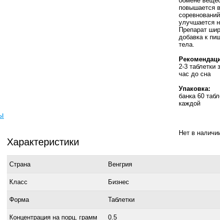
обмене вещес
повышается в
соревнований
улучшается н
Препарат шир
добавка к пи
тела.
Рекомендаци
2-3 таблетки 
час до сна
Упаковка:
банка 60 табл
каждой
ы
Нет в наличи
Характеристики
Страна
Венгрия
Класс
Бизнес
Форма
Таблетки
Концентрация на порц, грамм
0.5