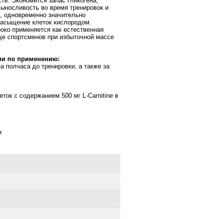
тв. Экономится запас гликогена,
ыносливость во время тренировок и
, одновременно значительно
асыщение клеток кислородом.
око применяется как естественная
ще спортсменов при избыточной массе
и по применению:
за полчаса до тренировки, а также за
еток с содержанием 500 мг L-Carnitine в
и