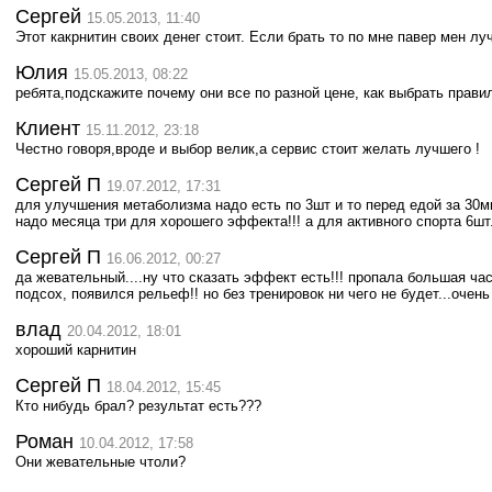
Сергей
15.05.2013, 11:40
Этот какрнитин своих денег стоит. Если брать то по мне павер мен л
Юлия
15.05.2013, 08:22
ребята,подскажите почему они все по разной цене, как выбрать прави
Клиент
15.11.2012, 23:18
Честно говоря,вроде и выбор велик,а сервис стоит желать лучшего !
Сергей П
19.07.2012, 17:31
для улучшения метаболизма надо есть по 3шт и то перед едой за 30м
надо месяца три для хорошего эффекта!!! а для активного спорта 6шт..
Сергей П
16.06.2012, 00:27
да жевательный....ну что сказать эффект есть!!! пропала большая ча
подсох, появился рельеф!! но без тренировок ни чего не будет...очень
влад
20.04.2012, 18:01
хороший карнитин
Сергей П
18.04.2012, 15:45
Кто нибудь брал? результат есть???
Роман
10.04.2012, 17:58
Они жевательные чтоли?