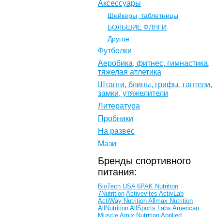
Аксессуары
Шейкеры, таблетницы
БОЛЬШИЕ ФЛЯГИ
Другое
Футболки
Аеробика, фитнес, гимнастика,
тяжелая атлетика
Штанги, блины, грифы, гантели,
замки, утяжелители
Литература
Пробники
На развес
Мази
Бренды спортивного
питания:
BioTech USA
6PAK Nutrition
7Nutrition
Activevites
ActivLab
ActiWay Nutrition
Allmax Nutrition
AllNutrition
AllSports Labs
American
Muscle
Amix Nutrition
Applied