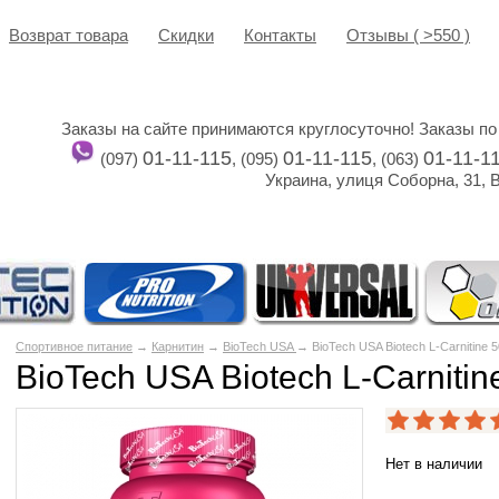
Возврат товара
Cкидки
Контакты
Отзывы ( >550 )
Заказы на сайте принимаются круглосуточно! Заказы по
01-11-115
01-11-115
01-11-1
(097)
, (095)
, (063)
Украина, улиця Соборна, 31, 
Спортивное питание
→
Карнитин
→
BioTech USA
→ BioTech USA Biotech L-Carnitine 5
BioTech USA Biotech L-Carnitin
Нет в наличии