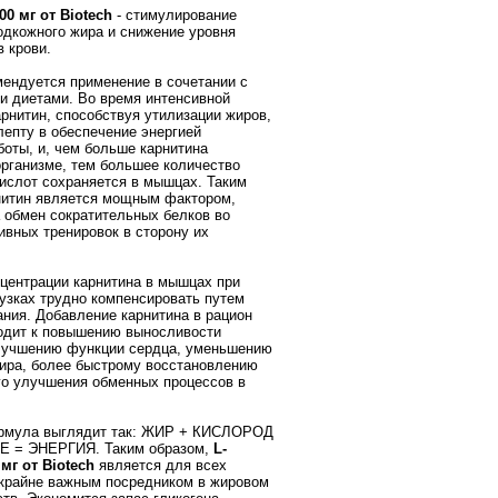
500 мг от Biotech
- стимулирование
одкожного жира и снижение уровня
в крови.
ендуется применение в сочетании с
и диетами. Во время интенсивной
арнитин, способствуя утилизации жиров,
лепту в обеспечение энергией
оты, и, чем больше карнитина
организме, тем большее количество
слот сохраняется в мышцах. Таким
нитин является мощным фактором,
обмен сократительных белков во
ивных тренировок в сторону их
центрации карнитина в мышцах при
узках трудно компенсировать путем
ания. Добавление карнитина в рацион
одит к повышению выносливости
улучшению функции сердца, уменьшению
ира, более быстрому восстановлению
го улучшения обменных процессов в
рмула выглядит так: ЖИР + КИСЛОРОД
NE = ЭНЕРГИЯ. Таким образом,
L-
 мг от Biotech
является для всех
крайне важным посредником в жировом