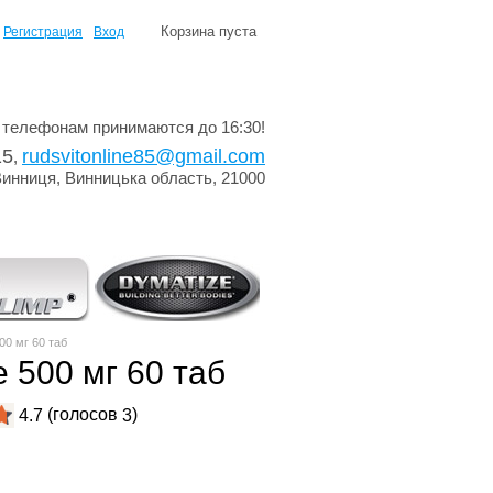
Корзина пуста
Регистрация
Вход
 телефонам принимаются до 16:30!
15
rudsvitonline85@gmail.com
,
Винниця, Винницька область, 21000
00 мг 60 таб
e 500 мг 60 таб
(голосов
)
4.7
3