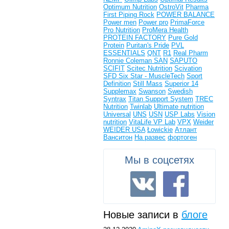
Optimum Nutrition
OstroVit
Pharma
First
Piping Rock
POWER BALANCE
Power men
Power pro
PrimaForce
Pro Nutrition
ProMera Health
PROTEIN FACTORY
Pure Gold
Protein
Puritan's Pride
PVL
ESSENTIALS
QNT
R1
Real Pharm
Ronnie Coleman
SAN
SAPUTO
SCIFIT
Scitec Nutrition
Scivation
SFD
Six Star - MuscleTech
Sport
Definition
Still Mass
Superior 14
Supplemax
Swanson
Swedish
Syntrax
Titan Support System
TREC
Nutrition
Twinlab
Ultimate nutrition
Universal
UNS
USN
USP Labs
Vision
nutrition
VitaLife
VP Lab
VPX
Weider
WEIDER USA
Łowickie
Атлант
Ванситон
На развес
фортоген
Мы в соцсетях
Новые записи в
блоге