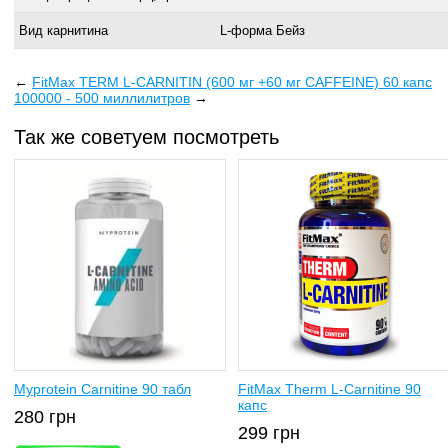
Вид карнитина
L-форма Бейз
←
FitMax TERM L-CARNITIN (600 мг +60 мг CAFFEINE) 60 капс
100000 - 500 миллилитров
→
Так же советуем посмотреть
Myprotein Carnitine 90 табл
FitMax Therm L-Carnitine 90
капс
280
грн
299
грн