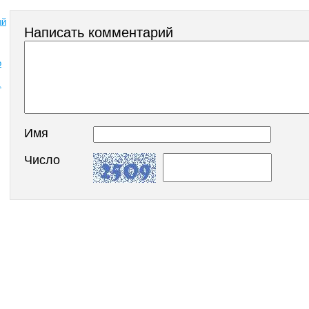
ый
Написать комментарий
о
.
Имя
Число