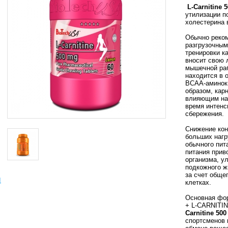
L-Carnitine 
утилизации п
холестерина 
Обычно реком
разгрузочным
тренировки к
вносит свою 
мышечной раб
находится в 
ВСАА-аминоки
образом, кар
влияющим на 
время интенс
сбережения.
Снижение кон
больших нагр
обычного пит
питания прив
организма, 
подкожного ж
за счет обще
ы
клетках.
Основная фо
+ L-CARNITI
Carnitine 500
спортсменов 