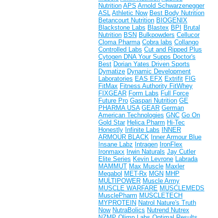
Nutrition
APS
Arnold Schwarzenegger
ASL
Athletic Now
Best Body Nutrition
Betancourt Nutrition
BIOGENIX
Blackstone Labs
Blastex
BPI
Brutal
Nutrition
BSN
Bulkpowders
Cellucor
Cloma Pharma
Cobra labs
Collango
Controlled Labs
Cut and Ripped Plus
Cytogen
DNA Your Supps
Doctor's
Best
Dorian Yates
Driven Sports
Dymatize
Dynamic Development
Laboratories
EAS
EFX
Extrifit
FIG
FitMax
Fitness Authority
FitWhey
FIXGEAR
Form Labs
Full Force
Future Pro
Gaspari Nutrition
GE
PHARMA USA
GEAR
German
American Technologies
GNC
Go On
Gold Star
Helica Pharm
Hi-Tec
Honestly
Infinite Labs
INNER
ARMOUR BLACK
Inner Armour Blue
Insane Labz
Intragen
IronFlex
Ironmaxx
Irwin Naturals
Jay Cutler
Elite Series
Kevin Levrone
Labrada
MAMMUT
Max Muscle
Maxler
Megabol
MET-Rx
MGN
MHP
MULTIPOWER
Muscle Army
MUSCLE WARFARE
MUSCLEMEDS
MusclePharm
MUSCLETECH
MYPROTEIN
Natrol
Nature's Truth
Now
NutraBolics
Nutrend
Nutrex
NZMP
Olimp Labs
Optimal Results