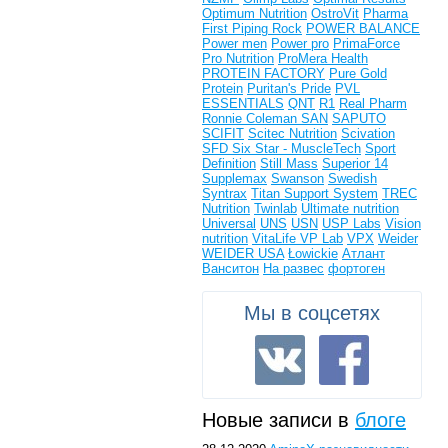
Optimum Nutrition
OstroVit
Pharma
First
Piping Rock
POWER BALANCE
Power men
Power pro
PrimaForce
Pro Nutrition
ProMera Health
PROTEIN FACTORY
Pure Gold
Protein
Puritan's Pride
PVL
ESSENTIALS
QNT
R1
Real Pharm
Ronnie Coleman
SAN
SAPUTO
SCIFIT
Scitec Nutrition
Scivation
SFD
Six Star - MuscleTech
Sport
Definition
Still Mass
Superior 14
Supplemax
Swanson
Swedish
Syntrax
Titan Support System
TREC
Nutrition
Twinlab
Ultimate nutrition
Universal
UNS
USN
USP Labs
Vision
nutrition
VitaLife
VP Lab
VPX
Weider
WEIDER USA
Łowickie
Атлант
Ванситон
На развес
фортоген
Мы в соцсетях
Новые записи в
блоге