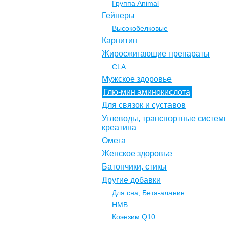
Группа Animal
Гейнеры
Высокобелковые
Карнитин
Жиросжигающие препараты
CLA
Мужское здоровье
Глю-мин аминокислота
Для связок и суставов
Углеводы, транспортные систем
креатина
Омега
Женское здоровье
Батончики, стикы
Другие добавки
Для сна, Бета-аланин
НМВ
Коэнзим Q10