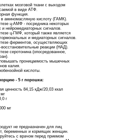
клетках мозговой ткани с выходом
асаемой в виде АТФ.
орная функция.
в аминомасляную кислоту (ГАМК).
нтезе ц-АМФ - посредника некоторых
 и нейромедиаторных сигналов.
нтезе ц-ГМФ, который также является
гормональных и медиаторных сигналов.
нтезе ферментов, осуществляющих
-восстановительные реакции (НАД).
нтезе серотонина (опосредованное,
фан).
 повышать проницаемость мышечных
онов калия.
нобензойной кислоты.
порцию - 5 г порошка:
ая ценность 84,15 кДж/20,03 ккал
 мг
0,0 г
000 мг
одукт не предназначен для лиц
т, беременных и кормящих женщин.
руйтесь с врачом перед приемом