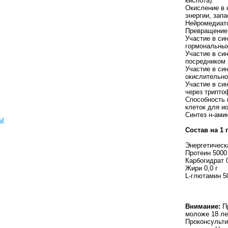
кислота).
Окисление в 
энергии, зап
Нейромедиат
Превращение 
Участие в си
гормональных
Участие в си
посредником 
Участие в си
окислительно
Участие в си
через трипто
Способность
клеток для и
Синтез н-ами
ы
Состав
на 1 
Энергетическ
Протеин 5000
Карбогидрат 
Жири 0,0 г
L-глютамин 5
Внимание
:
Пр
моложе 18 ле
Проконсульти