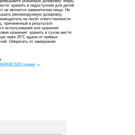
превышайте указанную дозировку. Меры
ости: хранить в недоступном для детей
кт не является заменителем пищи. Не
ышать рекомендуемую дозировку.
изводитель не несёт ответственности
д, причинённый в результате
о использования или хранения
ловия хранения: хранить в сухом месте
уре ниже 25°C вдали от прямых
чей. Оберегать от замерзания.
и
TAMINE 500 грамм
→