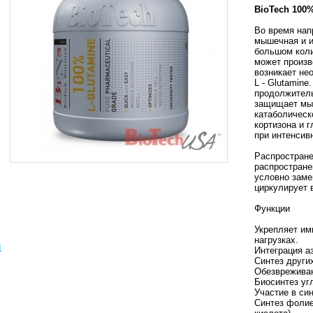
BioTech 100
Во время нап
мышечная и 
большом коли
может произв
возникает не
L - Glutamine
продолжител
защищает мыш
катаболическ
кортизона и 
при интенсив
Распростране
распростране
условно заме
циркулирует 
Функции
Укрепляет им
нагрузках.
ы
Интеграция а
Синтез других
Обезврежива
Биосинтез уг
Участие в си
Синтез фолие