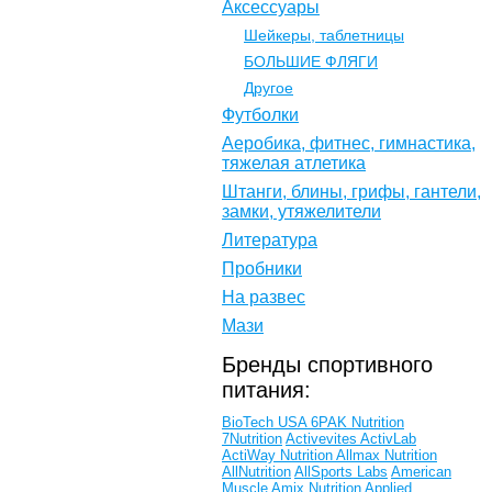
Аксессуары
Шейкеры, таблетницы
БОЛЬШИЕ ФЛЯГИ
Другое
Футболки
Аеробика, фитнес, гимнастика,
тяжелая атлетика
Штанги, блины, грифы, гантели,
замки, утяжелители
Литература
Пробники
На развес
Мази
Бренды спортивного
питания:
BioTech USA
6PAK Nutrition
7Nutrition
Activevites
ActivLab
ActiWay Nutrition
Allmax Nutrition
AllNutrition
AllSports Labs
American
Muscle
Amix Nutrition
Applied