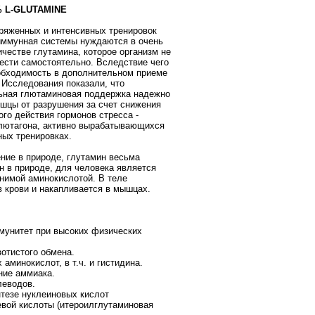
% L-GLUTAMINE
ряженных и интенсивных тренировок
иммунная системы нуждаются в очень
честве глутамина, которое организм не
ести самостоятельно. Вследствие чего
обходимость в дополнительном приеме
. Исследования показали, что
ьная глютаминовая поддержка надежно
цы от разрушения за счет снижения
ого действия гормонов стресса -
глютагона, активно вырабатывающихся
ных тренировках.
ние в природе, глутамин весьма
н в природе, для человека является
нимой аминокислотой. В теле
в крови и накапливается в мышцах.
мунитет при высоких физических
зотистого обмена.
 аминокислот, в т.ч. и гистидина.
ние аммиака.
леводов.
нтезе нуклеиновых кислот
вой кислоты (итероилглутаминовая