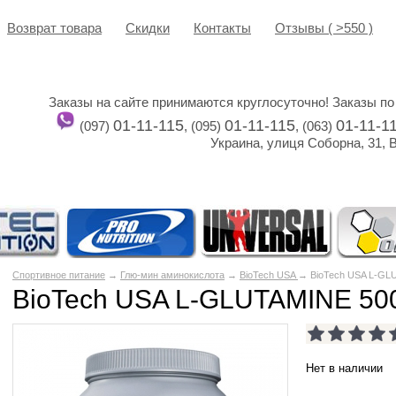
Возврат товара
Cкидки
Контакты
Отзывы ( >550 )
Заказы на сайте принимаются круглосуточно! Заказы по
01-11-115
01-11-115
01-11-1
(097)
, (095)
, (063)
Украина, улиця Соборна, 31, 
Спортивное питание
→
Глю-мин аминокислота
→
BioTech USA
→ BioTech USA L-GLU
BioTech USA L-GLUTAMINE 500
Нет в наличии