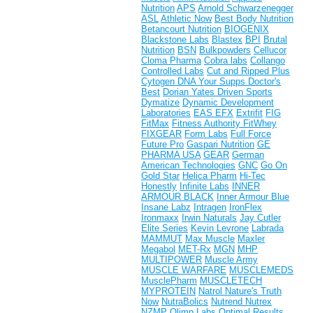
Nutrition
APS
Arnold Schwarzenegger
ASL
Athletic Now
Best Body Nutrition
Betancourt Nutrition
BIOGENIX
Blackstone Labs
Blastex
BPI
Brutal
Nutrition
BSN
Bulkpowders
Cellucor
Cloma Pharma
Cobra labs
Collango
Controlled Labs
Cut and Ripped Plus
Cytogen
DNA Your Supps
Doctor's
Best
Dorian Yates
Driven Sports
Dymatize
Dynamic Development
Laboratories
EAS
EFX
Extrifit
FIG
FitMax
Fitness Authority
FitWhey
FIXGEAR
Form Labs
Full Force
Future Pro
Gaspari Nutrition
GE
PHARMA USA
GEAR
German
American Technologies
GNC
Go On
Gold Star
Helica Pharm
Hi-Tec
Honestly
Infinite Labs
INNER
ARMOUR BLACK
Inner Armour Blue
Insane Labz
Intragen
IronFlex
Ironmaxx
Irwin Naturals
Jay Cutler
Elite Series
Kevin Levrone
Labrada
MAMMUT
Max Muscle
Maxler
Megabol
MET-Rx
MGN
MHP
MULTIPOWER
Muscle Army
MUSCLE WARFARE
MUSCLEMEDS
MusclePharm
MUSCLETECH
MYPROTEIN
Natrol
Nature's Truth
Now
NutraBolics
Nutrend
Nutrex
NZMP
Olimp Labs
Optimal Results