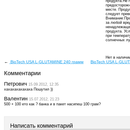
продукта.Не 
предосторожн
месте. Проду
следует прев
Внимание:Про
за любой вре
ненадлежащег
продукта. Ус
при температ
солнечных лу
Нет в наличи
←
BioTech USA L-GLUTAMINE 240 грамм
BioTech USA L-GLU
Комментарии
Петрович
15.09.2012, 12:35
хахахахахахаха Пошутил ))
Валентин
15.07.2012, 21:23
500 + 100 ето как ? банка и в пакет насипеш 100 грам?
Написать комментарий