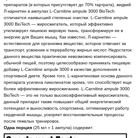
препаратов (в которых присутствует до 70% тартрата), жидкий
Л-карнитин в ампулах L-Carnitine ampule 3000 BioTech
отличается наивысшей степенью очистки. L-Carnitine ampule
3000 BioTech — жиросжигатель, который эффективно
утилизирует лишнюю жировую ткань, трансформируя ее в
энергию для Ваших мышц. Как известно, Л-карнитин —
естественное для организма вещество, которое отвечает за
транспорт, усвоение и переработку жирных кислот. Недостаток
данного вещества практически невозможно компенсировать
обычной пищей, поэтому целесообразно принимать пищевую
добавку L-Carnitine ampule 3000 в качестве дополнения к
спортивной диете. Кроме того, L-карнитиновая основа данного
препарата усилена пиколинатом хрома, что способствует еще
более эффективному жиросжиганию. L-Carnitine ampule 3000
BioTech — это не только высокоэффективный жиросжигатель,
данный препарат также повышает общий энергетический
потенциал и выносливость спортсмена, оптимизирует работу
сердечной мышцы, ускоряет восстановительные процессы
после тяжелых тренировок.
Одна порция
(25 мл = 1 ампула) содержит: