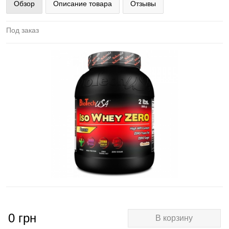
Обзор
Описание товара
Отзывы
Под заказ
0
грн
В корзину