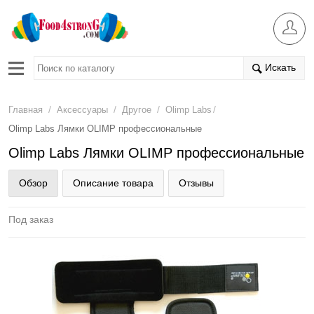
Искать
/
/
/
/
Главная
Аксессуары
Другое
Olimp Labs
Olimp Labs Лямки OLIMP профеcсиональные
Olimp Labs Лямки OLIMP профеcсиональные
Обзор
Описание товара
Отзывы
Под заказ