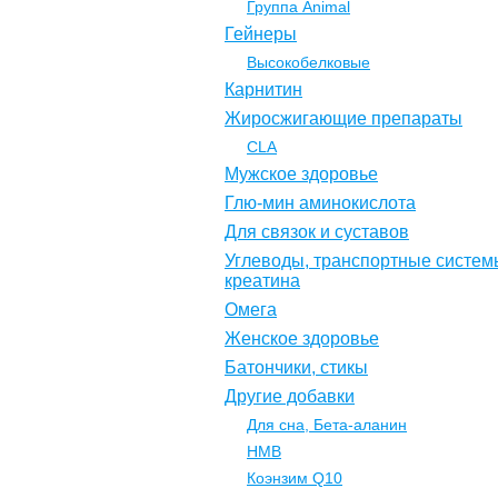
Группа Animal
Гейнеры
Высокобелковые
Карнитин
Жиросжигающие препараты
CLA
Мужское здоровье
Глю-мин аминокислота
Для связок и суставов
Углеводы, транспортные систем
креатина
Омега
Женское здоровье
Батончики, стикы
Другие добавки
Для сна, Бета-аланин
НМВ
Коэнзим Q10