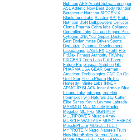
Nutrition
APS
Arnold Schwarzenegger
ASL
Athletic Now
Best Body Nutrition
Betancourt Nutrition
BIOGENIX
Blackstone Labs
Blastex
BPI
Brutal
Nutrition
BSN
Bulkpowders
Cellucor
Cloma Pharma
Cobra labs
Collango
Controlled Labs
Cut and Ripped Plus
Cytogen
DNA Your Supps
Doctor's
Best
Dorian Yates
Driven Sports
Dymatize
Dynamic Development
Laboratories
EAS
EFX
Extrifit
FIG
FitMax
Fitness Authority
FitWhey
FIXGEAR
Form Labs
Full Force
Future Pro
Gaspari Nutrition
GE
PHARMA USA
GEAR
German
American Technologies
GNC
Go On
Gold Star
Helica Pharm
Hi-Tec
Honestly
Infinite Labs
INNER
ARMOUR BLACK
Inner Armour Blue
Insane Labz
Intragen
IronFlex
Ironmaxx
Irwin Naturals
Jay Cutler
Elite Series
Kevin Levrone
Labrada
MAMMUT
Max Muscle
Maxler
Megabol
MET-Rx
MGN
MHP
MULTIPOWER
Muscle Army
MUSCLE WARFARE
MUSCLEMEDS
MusclePharm
MUSCLETECH
MYPROTEIN
Natrol
Nature's Truth
Now
NutraBolics
Nutrend
Nutrex
NZMP
Olimp Labs
Optimal Results