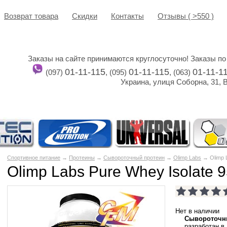
Возврат товара
Cкидки
Контакты
Отзывы ( >550 )
Заказы на сайте принимаются круглосуточно! Заказы по
01-11-115
01-11-115
01-11-1
(097)
, (095)
, (063)
Украина, улиця Соборна, 31, 
Спортивное питание
→
Протеины
→
Сывороточный протеин
→
Olimp Labs
→ Olimp L
Olimp Labs Pure Whey Isolate 9
Нет в наличии
Сывороточн
разработан в