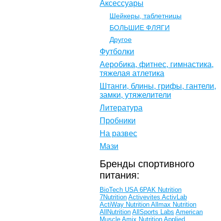
Аксессуары
Шейкеры, таблетницы
БОЛЬШИЕ ФЛЯГИ
Другое
Футболки
Аеробика, фитнес, гимнастика,
тяжелая атлетика
Штанги, блины, грифы, гантели,
замки, утяжелители
Литература
Пробники
На развес
Мази
Бренды спортивного
питания:
BioTech USA
6PAK Nutrition
7Nutrition
Activevites
ActivLab
ActiWay Nutrition
Allmax Nutrition
AllNutrition
AllSports Labs
American
Muscle
Amix Nutrition
Applied