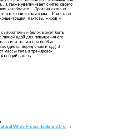
 , а также увеличивает синтез своего
шая катаболизм. Протеин активно
ется в крови и к мышцам. ! В составе
 концентрация: лактозы, жиров и
: сывороточный белок может быть
с любой едой для повышения его
елка или только при особых
ах (диета, перед сном и т.д.) В
от массы тела и тренировок
4 порций в день.
и
tural Whey Protein Isolate 2.5 кг
→