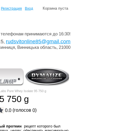
Корзина пуста
Регистрация
Вход
 телефонам принимаются до 16:30!
15
rudsvitonline85@gmail.com
,
Винниця, Винницька область, 21000
abs Pure Whey Isolate 95 750 g
5 750 g
(голосов
)
0.0
0
ый протеин
рецепт которого был
 двух целях: обеспечить максимально