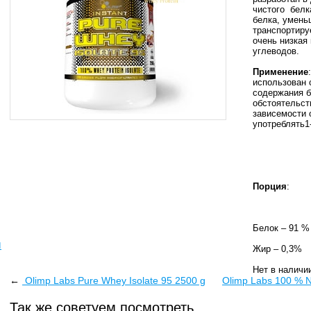
чистого белка
белка, умень
транспортиру
очень низкая
углеводов.
Применение
использован 
содержания б
обстоятельств
зависемости 
употреблять1-
Порция
:
Белок – 91 %
ы
Жир – 0,3%
Нет в наличи
←
Olimp Labs Pure Whey Isolate 95 2500 g
Olimp Labs 100 % Na
Так же советуем посмотреть