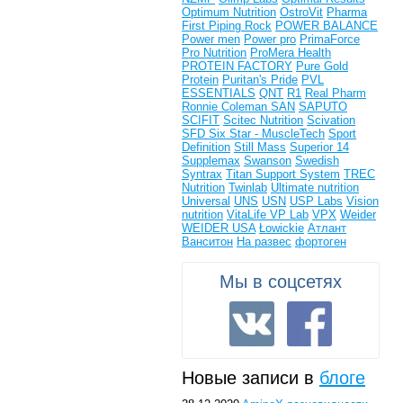
Optimum Nutrition
OstroVit
Pharma
First
Piping Rock
POWER BALANCE
Power men
Power pro
PrimaForce
Pro Nutrition
ProMera Health
PROTEIN FACTORY
Pure Gold
Protein
Puritan's Pride
PVL
ESSENTIALS
QNT
R1
Real Pharm
Ronnie Coleman
SAN
SAPUTO
SCIFIT
Scitec Nutrition
Scivation
SFD
Six Star - MuscleTech
Sport
Definition
Still Mass
Superior 14
Supplemax
Swanson
Swedish
Syntrax
Titan Support System
TREC
Nutrition
Twinlab
Ultimate nutrition
Universal
UNS
USN
USP Labs
Vision
nutrition
VitaLife
VP Lab
VPX
Weider
WEIDER USA
Łowickie
Атлант
Ванситон
На развес
фортоген
Мы в соцсетях
Новые записи в
блоге