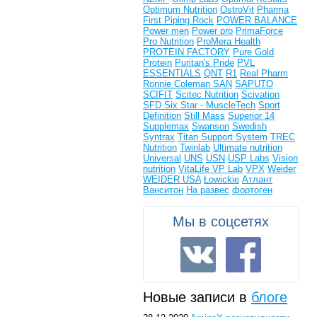
Optimum Nutrition
OstroVit
Pharma
First
Piping Rock
POWER BALANCE
Power men
Power pro
PrimaForce
Pro Nutrition
ProMera Health
PROTEIN FACTORY
Pure Gold
Protein
Puritan's Pride
PVL
ESSENTIALS
QNT
R1
Real Pharm
Ronnie Coleman
SAN
SAPUTO
SCIFIT
Scitec Nutrition
Scivation
SFD
Six Star - MuscleTech
Sport
Definition
Still Mass
Superior 14
Supplemax
Swanson
Swedish
Syntrax
Titan Support System
TREC
Nutrition
Twinlab
Ultimate nutrition
Universal
UNS
USN
USP Labs
Vision
nutrition
VitaLife
VP Lab
VPX
Weider
WEIDER USA
Łowickie
Атлант
Ванситон
На развес
фортоген
Мы в соцсетях
Новые записи в
блоге