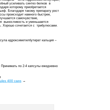
обный усиливать синтез белков
в
одаря которому приобретается
ьеф. Благодаря такому препарату рост
сы происходит намного быстрее,
улучшается самочувствие,
я
выносливость и уменьшается
. Хорошо сочетается с
трибулюсами.
псула
идроксиметилбутират кальция
–
: Принимать по 2-4 капсулы ежедневно
и
ules 400 caps
→