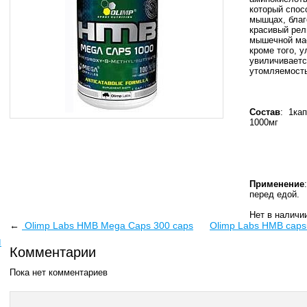
который спос
мышцах, благ
красивый рел
мышечной мас
кроме того, 
увиличиваетс
утомляемость
Состав
:
1ка
1000мг
Применение
перед едой.
Нет в наличи
←
Olimp Labs HMB Mega Caps 300 caps
Olimp Labs HMB caps
ы
Комментарии
Пока нет комментариев