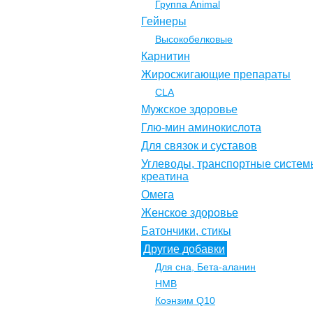
Группа Animal
Гейнеры
Высокобелковые
Карнитин
Жиросжигающие препараты
CLA
Мужское здоровье
Глю-мин аминокислота
Для связок и суставов
Углеводы, транспортные систем
креатина
Омега
Женское здоровье
Батончики, стикы
Другие добавки
Для сна, Бета-аланин
НМВ
Коэнзим Q10