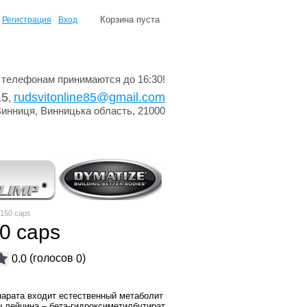
Корзина пуста
Регистрация
Вход
 телефонам принимаются до 16:30!
15
rudsvitonline85@gmail.com
,
Винниця, Винницька область, 21000
150 caps
0 caps
(голосов
)
0.0
0
парата входит естественный метаболит
 лейцина – бета-гидроксиметилбутират,