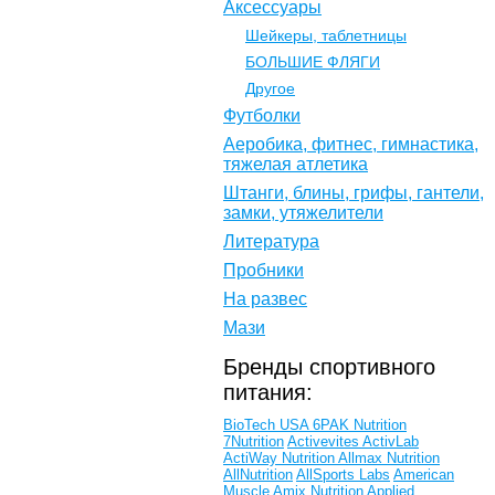
Аксессуары
Шейкеры, таблетницы
БОЛЬШИЕ ФЛЯГИ
Другое
Футболки
Аеробика, фитнес, гимнастика,
тяжелая атлетика
Штанги, блины, грифы, гантели,
замки, утяжелители
Литература
Пробники
На развес
Мази
Бренды спортивного
питания:
BioTech USA
6PAK Nutrition
7Nutrition
Activevites
ActivLab
ActiWay Nutrition
Allmax Nutrition
AllNutrition
AllSports Labs
American
Muscle
Amix Nutrition
Applied