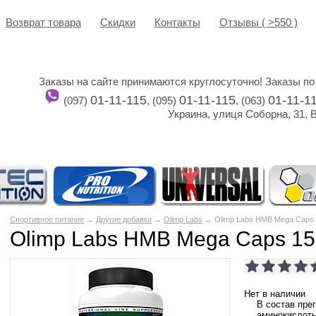
Возврат товара
Cкидки
Контакты
Отзывы ( >550 )
Заказы на сайте принимаются круглосуточно! Заказы по
01-11-115
01-11-115
01-11-1
(097)
, (095)
, (063)
Украина, улиця Соборна, 31, 
Спортивное питание
→
Другие добавки
→
Olimp Labs
→ Olimp Labs HMB Mega Caps 
Olimp Labs HMB Mega Caps 15
Нет в наличии
В состав пре
аминокислоты