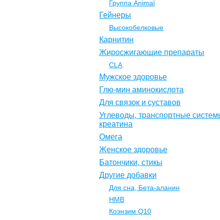
Группа Animal
Гейнеры
Высокобелковые
Карнитин
Жиросжигающие препараты
CLA
Мужское здоровье
Глю-мин аминокислота
Для связок и суставов
Углеводы, транспортные систем
креатина
Омега
Женское здоровье
Батончики, стикы
Другие добавки
Для сна, Бета-аланин
НМВ
Коэнзим Q10