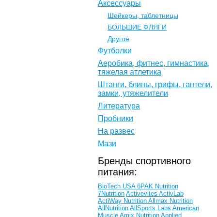
Аксессуары
Шейкеры, таблетницы
БОЛЬШИЕ ФЛЯГИ
Другое
Футболки
Аеробика, фитнес, гимнастика,
тяжелая атлетика
Штанги, блины, грифы, гантели,
замки, утяжелители
Литература
Пробники
На развес
Мази
Бренды спортивного
питания:
BioTech USA
6PAK Nutrition
7Nutrition
Activevites
ActivLab
ActiWay Nutrition
Allmax Nutrition
AllNutrition
AllSports Labs
American
Muscle
Amix Nutrition
Applied