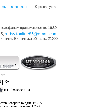
Корзина пуста
Регистрация
Вход
 телефонам принимаются до 16:30!
15
rudsvitonline85@gmail.com
,
Винниця, Винницька область, 21000
 caps
aps
(голосов
)
0.0
0
остав которого входят: ВСАА
, глютамин, аргинин. ВСАА