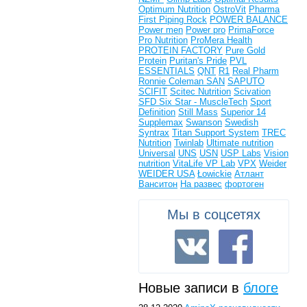
Optimum Nutrition
OstroVit
Pharma
First
Piping Rock
POWER BALANCE
Power men
Power pro
PrimaForce
Pro Nutrition
ProMera Health
PROTEIN FACTORY
Pure Gold
Protein
Puritan's Pride
PVL
ESSENTIALS
QNT
R1
Real Pharm
Ronnie Coleman
SAN
SAPUTO
SCIFIT
Scitec Nutrition
Scivation
SFD
Six Star - MuscleTech
Sport
Definition
Still Mass
Superior 14
Supplemax
Swanson
Swedish
Syntrax
Titan Support System
TREC
Nutrition
Twinlab
Ultimate nutrition
Universal
UNS
USN
USP Labs
Vision
nutrition
VitaLife
VP Lab
VPX
Weider
WEIDER USA
Łowickie
Атлант
Ванситон
На развес
фортоген
Мы в соцсетях
Новые записи в
блоге