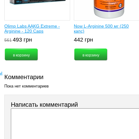
Olimp Labs AAKG Extreme -
Now L-Arginine 500 мг (250
Arginine - 120 Caps
капс)
493
грн
442
грн
561
ы
Комментарии
Пока нет комментариев
Написать комментарий