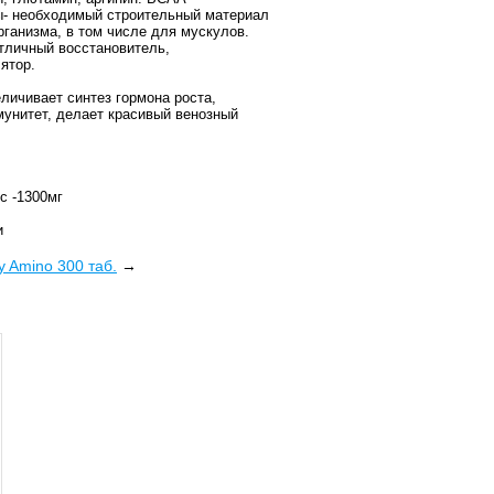
- необходимый строительный материал
рганизма, в том числе для мускулов.
тличный восстановитель,
ятор.
еличивает синтез гормона роста,
унитет, делает красивый венозный
пс -1300мг
и
 Amino 300 таб.
→