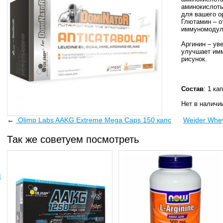
аминокислоты
для вашего о
Глютамин – о
иммуномодул
Аргинин – ув
улучшает имм
рисунок.
Состав
: 1 ка
Нет в наличи
←
Olimp Labs AAKG Extreme Mega Caps 150 капс
Weider Whey
Так же советуем посмотреть
ы