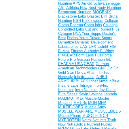
Nutrition
APS
Arnold Schwarzenegger
ASL
Athletic Now
Best Body Nutrition
Betancourt Nutrition
BIOGENIX
Blackstone Labs
Blastex
BPI
Brutal
Nutrition
BSN
Bulkpowders
Cellucor
Cloma Pharma
Cobra labs
Collango
Controlled Labs
Cut and Ripped Plus
Cytogen
DNA Your Supps
Doctor's
Best
Dorian Yates
Driven Sports
Dymatize
Dynamic Development
Laboratories
EAS
EFX
Extrifit
FIG
FitMax
Fitness Authority
FitWhey
FIXGEAR
Form Labs
Full Force
Future Pro
Gaspari Nutrition
GE
PHARMA USA
GEAR
German
American Technologies
GNC
Go On
Gold Star
Helica Pharm
Hi-Tec
Honestly
Infinite Labs
INNER
ARMOUR BLACK
Inner Armour Blue
Insane Labz
Intragen
IronFlex
Ironmaxx
Irwin Naturals
Jay Cutler
Elite Series
Kevin Levrone
Labrada
MAMMUT
Max Muscle
Maxler
Megabol
MET-Rx
MGN
MHP
MULTIPOWER
Muscle Army
MUSCLE WARFARE
MUSCLEMEDS
MusclePharm
MUSCLETECH
MYPROTEIN
Natrol
Nature's Truth
Now
NutraBolics
Nutrend
Nutrex
NZMP
Olimp Labs
Optimal Results