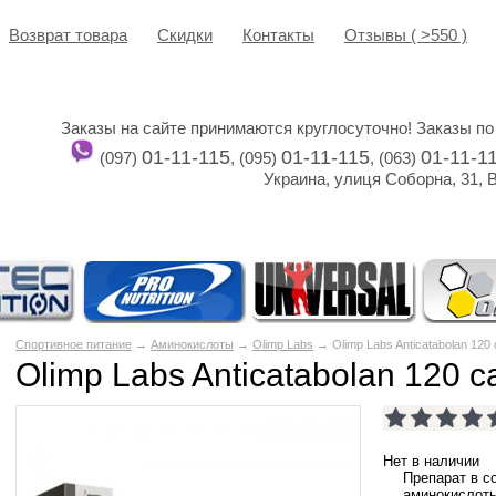
Возврат товара
Cкидки
Контакты
Отзывы ( >550 )
Заказы на сайте принимаются круглосуточно! Заказы по
01-11-115
01-11-115
01-11-1
(097)
, (095)
, (063)
Украина, улиця Соборна, 31, 
Спортивное питание
→
Аминокислоты
→
Olimp Labs
→ Olimp Labs Anticatabolan 120
Olimp Labs Anticatabolan 120 c
Нет в наличии
Препарат в с
аминокислоты