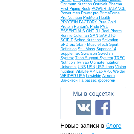
Optimum Nutrition
OstroVit
Pharma
First
Piping Rock
POWER BALANCE
Power men
Power pro
PrimaForce
Pro Nutrition
ProMera Health
PROTEIN FACTORY
Pure Gold
Protein
Puritan's Pride
PVL
ESSENTIALS
QNT
R1
Real Pharm
Ronnie Coleman
SAN
SAPUTO
SCIFIT
Scitec Nutrition
Scivation
SFD
Six Star - MuscleTech
Sport
Definition
Still Mass
Superior 14
Supplemax
Swanson
Swedish
Syntrax
Titan Support System
TREC
Nutrition
Twinlab
Ultimate nutrition
Universal
UNS
USN
USP Labs
Vision
nutrition
VitaLife
VP Lab
VPX
Weider
WEIDER USA
Łowickie
Атлант
Ванситон
На развес
фортоген
Мы в соцсетях
Новые записи в
блоге