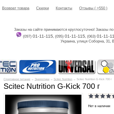
Возврат товара
Cкидки
Контакты
Отзывы ( >550 )
Заказы на сайте принимаются круглосуточно! Заказы по
01-11-115
01-11-115
01-11-1
(097)
, (095)
, (063)
Украина, улиця Соборна, 31, 
Спортивное питание
→
Энергетики
→
Scitec Nutrition
→ Scitec Nutrition G-Kick 700 г
Scitec Nutrition G-Kick 700 г
Нет в наличии