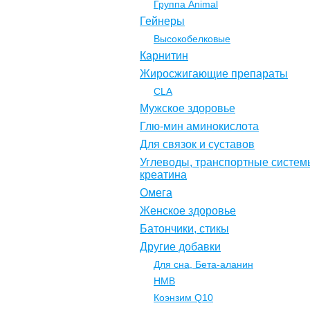
Группа Animal
Гейнеры
Высокобелковые
Карнитин
Жиросжигающие препараты
CLA
Мужское здоровье
Глю-мин аминокислота
Для связок и суставов
Углеводы, транспортные систем
креатина
Омега
Женское здоровье
Батончики, стикы
Другие добавки
Для сна, Бета-аланин
НМВ
Коэнзим Q10