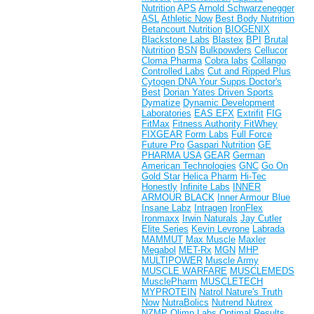
Nutrition
APS
Arnold Schwarzenegger
ASL
Athletic Now
Best Body Nutrition
Betancourt Nutrition
BIOGENIX
Blackstone Labs
Blastex
BPI
Brutal
Nutrition
BSN
Bulkpowders
Cellucor
Cloma Pharma
Cobra labs
Collango
Controlled Labs
Cut and Ripped Plus
Cytogen
DNA Your Supps
Doctor's
Best
Dorian Yates
Driven Sports
Dymatize
Dynamic Development
Laboratories
EAS
EFX
Extrifit
FIG
FitMax
Fitness Authority
FitWhey
FIXGEAR
Form Labs
Full Force
Future Pro
Gaspari Nutrition
GE
PHARMA USA
GEAR
German
American Technologies
GNC
Go On
Gold Star
Helica Pharm
Hi-Tec
Honestly
Infinite Labs
INNER
ARMOUR BLACK
Inner Armour Blue
Insane Labz
Intragen
IronFlex
Ironmaxx
Irwin Naturals
Jay Cutler
Elite Series
Kevin Levrone
Labrada
MAMMUT
Max Muscle
Maxler
Megabol
MET-Rx
MGN
MHP
MULTIPOWER
Muscle Army
MUSCLE WARFARE
MUSCLEMEDS
MusclePharm
MUSCLETECH
MYPROTEIN
Natrol
Nature's Truth
Now
NutraBolics
Nutrend
Nutrex
NZMP
Olimp Labs
Optimal Results