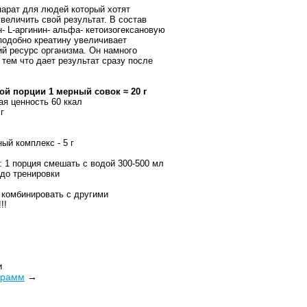
арат для людей который хотят
величить свой результат. В состав
н- L-аргинин- альфа- кетоизогексановую
 подобно креатину увеличивает
ий ресурс организма. Он намного
тем что дает результат сразу после
й порции 1 мерный совок ≈ 20 г
ая ценность 60 ккал
г
ый комплекс - 5 г
: 1 порция смешать с водой 300-500 мл
 до тренировки
 комбинировать с другими
!!
и
 грамм
→