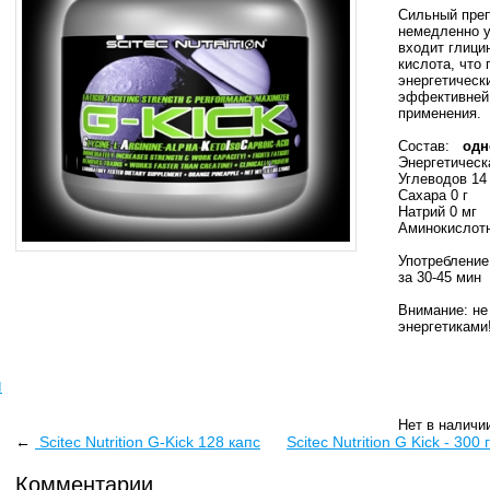
Сильный преп
немедленно у
входит глици
кислота, что
энергетическ
эффективней 
применения.
Состав:
одно
Энергетическ
Углеводов 14 
Сахара 0 г
Натрий 0 мг
Аминокислотн
Употребление
за 30-45 мин
Внимание: не
энергетиками!
ы
Нет в наличи
←
Scitec Nutrition G-Kick 128 капс
Scitec Nutrition G Kick - 300
Комментарии