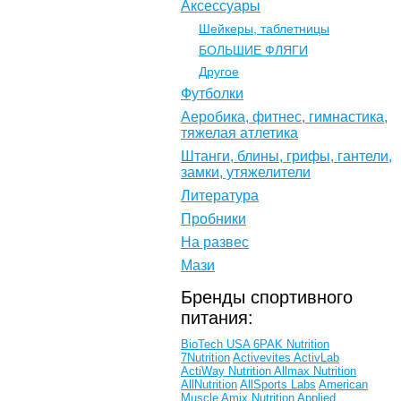
Аксессуары
Шейкеры, таблетницы
БОЛЬШИЕ ФЛЯГИ
Другое
Футболки
Аеробика, фитнес, гимнастика,
тяжелая атлетика
Штанги, блины, грифы, гантели,
замки, утяжелители
Литература
Пробники
На развес
Мази
Бренды спортивного
питания:
BioTech USA
6PAK Nutrition
7Nutrition
Activevites
ActivLab
ActiWay Nutrition
Allmax Nutrition
AllNutrition
AllSports Labs
American
Muscle
Amix Nutrition
Applied