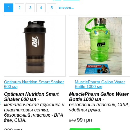
вперед→
1
2
3
4
5
Optimum Nutrition Smart Shaker
MusclePharm Gallon Water
600 мл
Bottle 1000 мл
Optimum Nutrition Smart
MusclePharm Gallon Water
Shaker 600 мл
-
Bottle 1000 мл
-
ы
металлическая пружинка и
безопасный пластик, США,
пластиковая сетка,
удобная ручка.
безопасный пластик - BPA
99
грн
free, США.
249