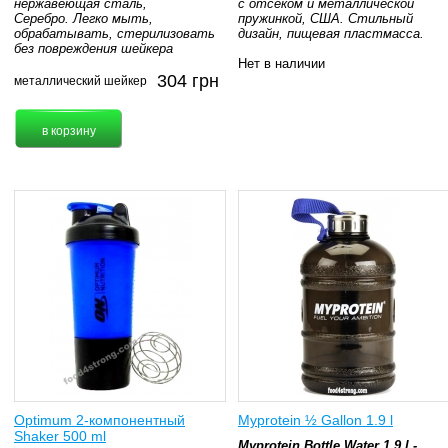
нержавеющая сталь,
с отсеком и металлической
Серебро. Легко мыть,
пружинкой, США. Стильный
обрабатывать, стерилизовать
дизайн, пищевая пластмасса.
без повреждения шейкера
Нет в наличии
304
грн
металлический шейкер
Optimum 2-компонентный
Myprotein ½ Gallon 1.9 l
Shaker 500 ml
Myprotein Bottle Water 1.9 l -