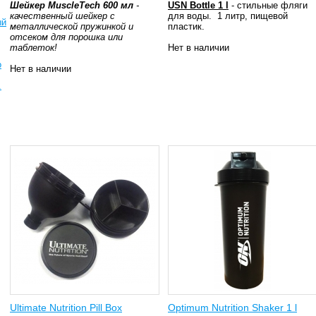
Шейкер MuscleTech 600 мл
-
USN Bottle 1 l
- стильные фляги
качественный шейкер с
для воды. 1 литр, пищевой
ый
металлической пружинкой и
пластик.
отсеком для порошка или
таблеток!
Нет в наличии
о
Нет в наличии
.
Ultimate Nutrition Pill Box
Optimum Nutrition Shaker 1 l