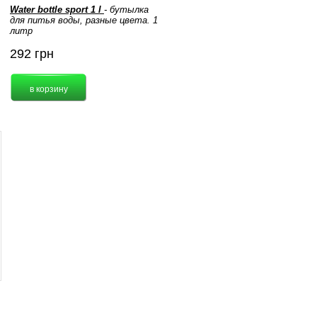
Water bottle sport 1 l
- бутылка
для питья воды, разные цвета. 1
литр
292
грн