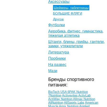
Аксессуары
Шейкеры, таблетницы
БОЛЬШИЕ ФЛЯГИ
Другое
Футболки
Аеробика, фитнес, гимнастика,
тяжелая атлетика
Штанги, блины, грифы, гантели,
замки, утяжелители
Литература
Пробники
На развес
Мази
Бренды спортивного
питания:
BioTech USA
6PAK Nutrition
7Nutrition
Activevites
ActivLab
ActiWay Nutrition
Allmax Nutrition
AllNutrition
AllSports Labs
American
Muscle
Amix Nutrition
Applied