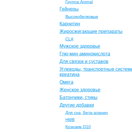
Группа Animal
Гейнеры
Высокобелковые
Карнитин
Жиросжигающие препараты
CLA
Мужское здоровье
Глю-мин аминокислота
Для связок и суставов
Углеводы, транспортные систем
креатина
Омега
Женское здоровье
Батончики, стикы
Другие добавки
Для сна, Бета-аланин
НМВ
Коэнзим Q10