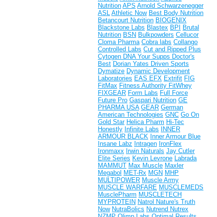
Nutrition
APS
Arnold Schwarzenegger
ASL
Athletic Now
Best Body Nutrition
Betancourt Nutrition
BIOGENIX
Blackstone Labs
Blastex
BPI
Brutal
Nutrition
BSN
Bulkpowders
Cellucor
Cloma Pharma
Cobra labs
Collango
Controlled Labs
Cut and Ripped Plus
Cytogen
DNA Your Supps
Doctor's
Best
Dorian Yates
Driven Sports
Dymatize
Dynamic Development
Laboratories
EAS
EFX
Extrifit
FIG
FitMax
Fitness Authority
FitWhey
FIXGEAR
Form Labs
Full Force
Future Pro
Gaspari Nutrition
GE
PHARMA USA
GEAR
German
American Technologies
GNC
Go On
Gold Star
Helica Pharm
Hi-Tec
Honestly
Infinite Labs
INNER
ARMOUR BLACK
Inner Armour Blue
Insane Labz
Intragen
IronFlex
Ironmaxx
Irwin Naturals
Jay Cutler
Elite Series
Kevin Levrone
Labrada
MAMMUT
Max Muscle
Maxler
Megabol
MET-Rx
MGN
MHP
MULTIPOWER
Muscle Army
MUSCLE WARFARE
MUSCLEMEDS
MusclePharm
MUSCLETECH
MYPROTEIN
Natrol
Nature's Truth
Now
NutraBolics
Nutrend
Nutrex
NZMP
Olimp Labs
Optimal Results