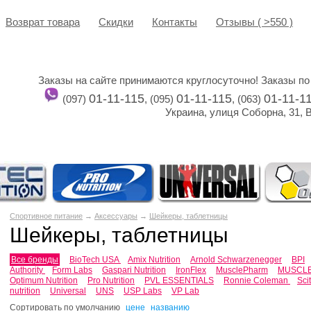
Возврат товара
Cкидки
Контакты
Отзывы ( >550 )
Заказы на сайте принимаются круглосуточно! Заказы по
01-11-115
01-11-115
01-11-1
(097)
, (095)
, (063)
Украина, улиця Соборна, 31, 
Спортивное питание
→
Аксессуары
→
Шейкеры, таблетницы
Шейкеры, таблетницы
Все бренды
BioTech USA
Amix Nutrition
Arnold Schwarzenegger
BPI
Authority
Form Labs
Gaspari Nutrition
IronFlex
MusclePharm
MUSCL
Optimum Nutrition
Pro Nutrition
PVL ESSENTIALS
Ronnie Coleman
Sci
nutrition
Universal
UNS
USP Labs
VP Lab
Сортировать по
умолчанию
цене
названию