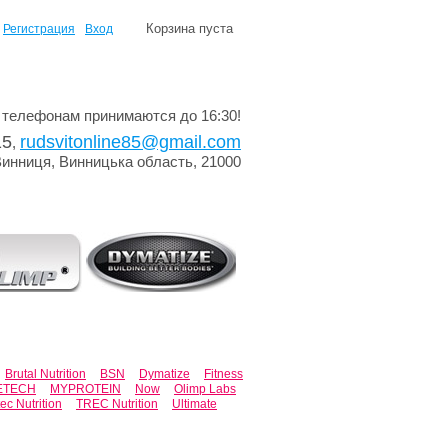
Корзина пуста
Регистрация
Вход
 телефонам принимаются до 16:30!
15
rudsvitonline85@gmail.com
,
Винниця, Винницька область, 21000
Brutal Nutrition
BSN
Dymatize
Fitness
ETECH
MYPROTEIN
Now
Olimp Labs
tec Nutrition
TREC Nutrition
Ultimate