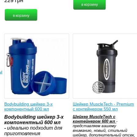
229
грн
ы
Bodybuilding шейкер 3-х
Шейкер MuscleTech - Premium
компонентный 600 мл
с контейнером 550 мл
Bodybuilding шейкер 3-х
Шейкер MuscleTech с
контейнером 600 мл
-
компонентный 600 мл
представляем вашему
-
идеально подходит для
вниманию, новый, стильный
приготовления
шейкер, дополнительный отсек,