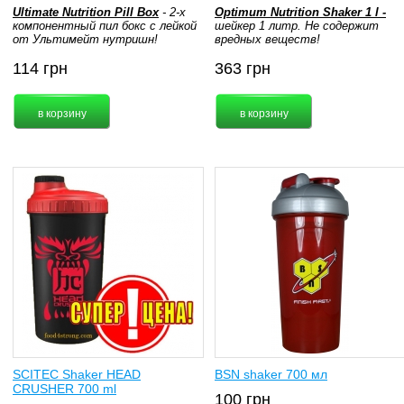
Ultimate Nutrition Pill Box
- 2-х
Optimum Nutrition Shaker 1 l -
компонентный пил бокс с лейкой
шейкер 1 литр. Не содержит
от Ультимейт нутришн!
вредных веществ!
114
грн
363
грн
SCITEC Shaker HEAD
BSN shaker 700 мл
CRUSHER 700 ml
100
грн