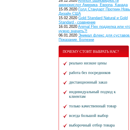
28.12.2020
AminoX разновидности
аминокислот Америка, Европа, Канада
15.05.2020
Голд Стандарт Протеин Нов
Дизайн США
15.02.2020
Gold Standard Natural и Gold
Standard - сравнение
16.01.2020
Animal Flex подделка или чт
нужно значить?!
06.01.2020
Энимал флекс для суставов
Показание. Болезни
ПОЧЕМУ СТОИТ ВЫБРАТЬ НАС?
реально низкие цены
работа без посредников
дистанционный заказ
индивидуальный подход к
клиентам
только качественный товар
всегда большой выбор
выборочный отбор товара