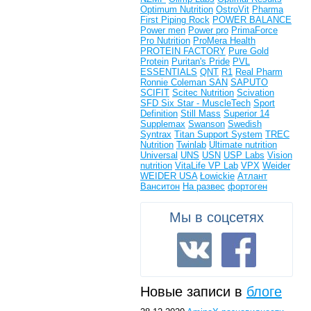
Optimum Nutrition
OstroVit
Pharma
First
Piping Rock
POWER BALANCE
Power men
Power pro
PrimaForce
Pro Nutrition
ProMera Health
PROTEIN FACTORY
Pure Gold
Protein
Puritan's Pride
PVL
ESSENTIALS
QNT
R1
Real Pharm
Ronnie Coleman
SAN
SAPUTO
SCIFIT
Scitec Nutrition
Scivation
SFD
Six Star - MuscleTech
Sport
Definition
Still Mass
Superior 14
Supplemax
Swanson
Swedish
Syntrax
Titan Support System
TREC
Nutrition
Twinlab
Ultimate nutrition
Universal
UNS
USN
USP Labs
Vision
nutrition
VitaLife
VP Lab
VPX
Weider
WEIDER USA
Łowickie
Атлант
Ванситон
На развес
фортоген
Мы в соцсетях
Новые записи в
блоге