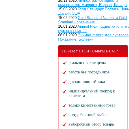
28.12.2020
AminoX разновидности
аминокислот Америка, Европа, Канада
15.05.2020
Голд Стандарт Протеин Нов
Дизайн США
15.02.2020
Gold Standard Natural и Gold
Standard - сравнение
16.01.2020
Animal Flex подделка или чт
нужно значить?!
06.01.2020
Энимал флекс для суставов
Показание. Болезни
ПОЧЕМУ СТОИТ ВЫБРАТЬ НАС?
реально низкие цены
работа без посредников
дистанционный заказ
индивидуальный подход к
клиентам
только качественный товар
всегда большой выбор
выборочный отбор товара