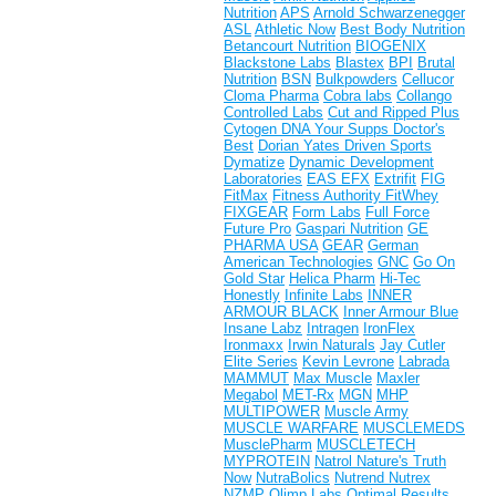
Nutrition
APS
Arnold Schwarzenegger
ASL
Athletic Now
Best Body Nutrition
Betancourt Nutrition
BIOGENIX
Blackstone Labs
Blastex
BPI
Brutal
Nutrition
BSN
Bulkpowders
Cellucor
Cloma Pharma
Cobra labs
Collango
Controlled Labs
Cut and Ripped Plus
Cytogen
DNA Your Supps
Doctor's
Best
Dorian Yates
Driven Sports
Dymatize
Dynamic Development
Laboratories
EAS
EFX
Extrifit
FIG
FitMax
Fitness Authority
FitWhey
FIXGEAR
Form Labs
Full Force
Future Pro
Gaspari Nutrition
GE
PHARMA USA
GEAR
German
American Technologies
GNC
Go On
Gold Star
Helica Pharm
Hi-Tec
Honestly
Infinite Labs
INNER
ARMOUR BLACK
Inner Armour Blue
Insane Labz
Intragen
IronFlex
Ironmaxx
Irwin Naturals
Jay Cutler
Elite Series
Kevin Levrone
Labrada
MAMMUT
Max Muscle
Maxler
Megabol
MET-Rx
MGN
MHP
MULTIPOWER
Muscle Army
MUSCLE WARFARE
MUSCLEMEDS
MusclePharm
MUSCLETECH
MYPROTEIN
Natrol
Nature's Truth
Now
NutraBolics
Nutrend
Nutrex
NZMP
Olimp Labs
Optimal Results