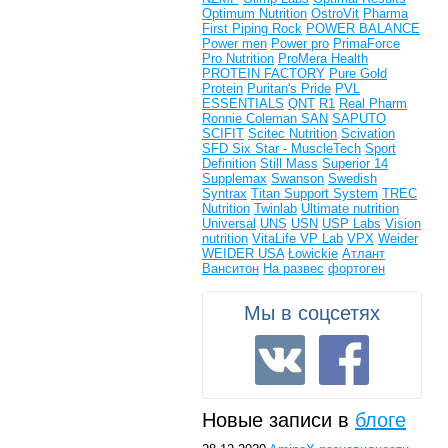
Optimum Nutrition
OstroVit
Pharma
First
Piping Rock
POWER BALANCE
Power men
Power pro
PrimaForce
Pro Nutrition
ProMera Health
PROTEIN FACTORY
Pure Gold
Protein
Puritan's Pride
PVL
ESSENTIALS
QNT
R1
Real Pharm
Ronnie Coleman
SAN
SAPUTO
SCIFIT
Scitec Nutrition
Scivation
SFD
Six Star - MuscleTech
Sport
Definition
Still Mass
Superior 14
Supplemax
Swanson
Swedish
Syntrax
Titan Support System
TREC
Nutrition
Twinlab
Ultimate nutrition
Universal
UNS
USN
USP Labs
Vision
nutrition
VitaLife
VP Lab
VPX
Weider
WEIDER USA
Łowickie
Атлант
Ванситон
На развес
фортоген
Мы в соцсетях
Новые записи в
блоге