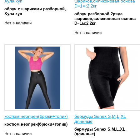
Хула хуп
шариков,силиконовая основа
D=1м;2,2кг
обруч с шариками разборной,
Хула хуп
обруч разборной 2ряда
шариков,силиконовая основа
Нет в наличии
D=1м;2,2кг
Нет в наличии
костюм неопрен(брюки+топик)
бермуды Sunex S,M,L,XL
длинные
костюм неопрен(брюки+топик)
бермуды Sunex S,M,L,XL
Нет в наличии
(длинные)