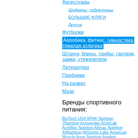
Аксессуары
Шейкеры, таблетницы
БОЛЬШИЕ ФЛЯГИ
Другое
Футболки
Аеробика, фитнес, гимнастика,
тяжелая атлетика
Штанги, блины, грифы, гантели,
замки, утяжелители
Литература
Пробники
На развес
Мази
Бренды спортивного
питания:
BioTech USA
6PAK Nutrition
7Nutrition
Activevites
ActivLab
ActiWay Nutrition
Allmax Nutrition
AllNutrition
AllSports Labs
American
Muscle
Amix Nutrition
Applied