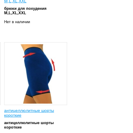
M,L,XL,ХXL
брюки для похудения
M,L,XL,ХXL
Нет в наличии
антицеллюлитные шорты
короткие
антицеллюлитные шорты
короткие