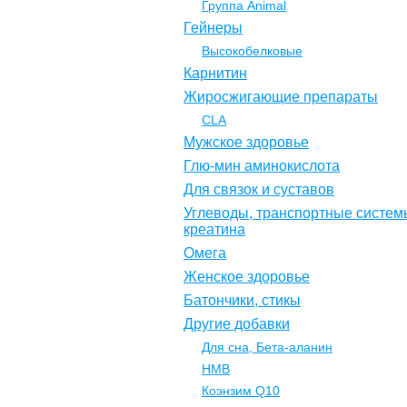
Группа Animal
Гейнеры
Высокобелковые
Карнитин
Жиросжигающие препараты
CLA
Мужское здоровье
Глю-мин аминокислота
Для связок и суставов
Углеводы, транспортные систем
креатина
Омега
Женское здоровье
Батончики, стикы
Другие добавки
Для сна, Бета-аланин
НМВ
Коэнзим Q10