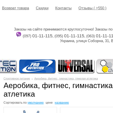
Возврат товара
Cкидки
Контакты
Отзывы ( >550 )
Заказы на сайте принимаются круглосуточно! Заказы по
01-11-115
01-11-115
01-11-1
(097)
, (095)
, (063)
Украина, улиця Соборна, 31, 
Спортивное питание
→
Аеробика, фитнес, гимнастика, тяжелая атлетика
Аеробика, фитнес, гимнастика
атлетика
Сортировать по
умолчанию
цене
названию