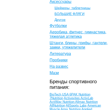
Аксессуары
Шейкеры, таблетницы
БОЛЬШИЕ ФЛЯГИ
Другое
Футболки
Аеробика, фитнес, гимнастика,
тяжелая атлетика
Штанги, блины, грифы, гантели,
замки, утяжелители
Литература
Пробники
На развес
Мази
Бренды спортивного
питания:
BioTech USA
6PAK Nutrition
7Nutrition
Activevites
ActivLab
ActiWay Nutrition
Allmax Nutrition
AllNutrition
AllSports Labs
American
Muscle
Amix Nutrition
Applied