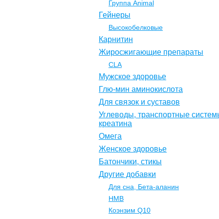
Группа Animal
Гейнеры
Высокобелковые
Карнитин
Жиросжигающие препараты
CLA
Мужское здоровье
Глю-мин аминокислота
Для связок и суставов
Углеводы, транспортные систем
креатина
Омега
Женское здоровье
Батончики, стикы
Другие добавки
Для сна, Бета-аланин
НМВ
Коэнзим Q10