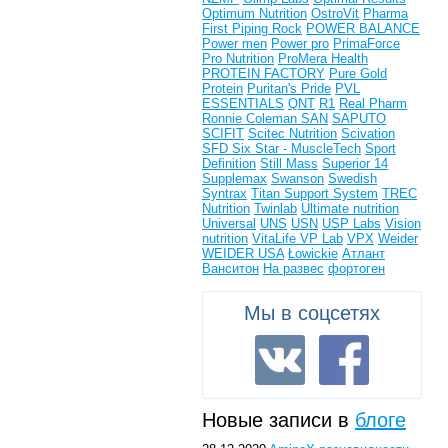
Optimum Nutrition
OstroVit
Pharma
First
Piping Rock
POWER BALANCE
Power men
Power pro
PrimaForce
Pro Nutrition
ProMera Health
PROTEIN FACTORY
Pure Gold
Protein
Puritan's Pride
PVL
ESSENTIALS
QNT
R1
Real Pharm
Ronnie Coleman
SAN
SAPUTO
SCIFIT
Scitec Nutrition
Scivation
SFD
Six Star - MuscleTech
Sport
Definition
Still Mass
Superior 14
Supplemax
Swanson
Swedish
Syntrax
Titan Support System
TREC
Nutrition
Twinlab
Ultimate nutrition
Universal
UNS
USN
USP Labs
Vision
nutrition
VitaLife
VP Lab
VPX
Weider
WEIDER USA
Łowickie
Атлант
Ванситон
На развес
фортоген
Мы в соцсетях
Новые записи в
блоге