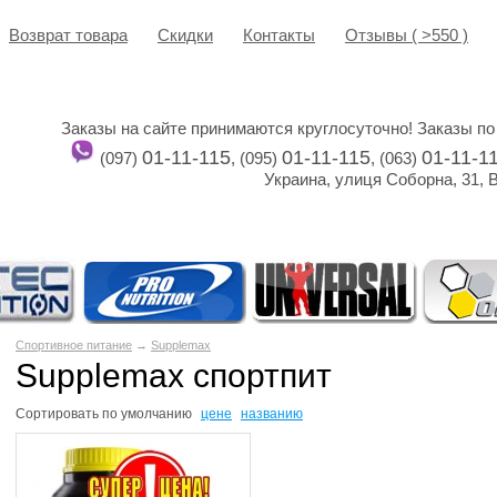
Возврат товара
Cкидки
Контакты
Отзывы ( >550 )
Заказы на сайте принимаются круглосуточно! Заказы по
01-11-115
01-11-115
01-11-1
(097)
, (095)
, (063)
Украина, улиця Соборна, 31, 
Спортивное питание
→
Supplemax
Supplemax спортпит
Сортировать по
умолчанию
цене
названию