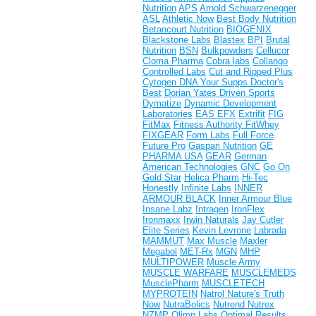
Nutrition
APS
Arnold Schwarzenegger
ASL
Athletic Now
Best Body Nutrition
Betancourt Nutrition
BIOGENIX
Blackstone Labs
Blastex
BPI
Brutal
Nutrition
BSN
Bulkpowders
Cellucor
Cloma Pharma
Cobra labs
Collango
Controlled Labs
Cut and Ripped Plus
Cytogen
DNA Your Supps
Doctor's
Best
Dorian Yates
Driven Sports
Dymatize
Dynamic Development
Laboratories
EAS
EFX
Extrifit
FIG
FitMax
Fitness Authority
FitWhey
FIXGEAR
Form Labs
Full Force
Future Pro
Gaspari Nutrition
GE
PHARMA USA
GEAR
German
American Technologies
GNC
Go On
Gold Star
Helica Pharm
Hi-Tec
Honestly
Infinite Labs
INNER
ARMOUR BLACK
Inner Armour Blue
Insane Labz
Intragen
IronFlex
Ironmaxx
Irwin Naturals
Jay Cutler
Elite Series
Kevin Levrone
Labrada
MAMMUT
Max Muscle
Maxler
Megabol
MET-Rx
MGN
MHP
MULTIPOWER
Muscle Army
MUSCLE WARFARE
MUSCLEMEDS
MusclePharm
MUSCLETECH
MYPROTEIN
Natrol
Nature's Truth
Now
NutraBolics
Nutrend
Nutrex
NZMP
Olimp Labs
Optimal Results