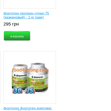
фортоген протеин супер-75
(казеиновый) - 1 кг пакет
295
грн
фортоген фортоген комплекс