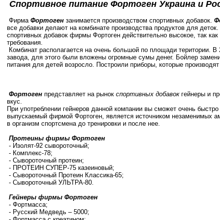
Спортивное питание Фортоген Украина и Рос
Фирма
Фортоген
занимается производством спортивных добавок.
Ф
все добавки делают на комбинате производства продуктов для деток. 
спортивных добавок фирмы Фортоген действительно высокое, так ка
требования.
Комбинат располагается на очень большой по площади територии. В 
завода, для этого были вложены огромные сумы денег. Бойлер замени
питания для детей возросло. Построили приборы, которые производя
Фортоген
представляет на рынок
спортивных добавок
гейнеры и пр
вкус.
При употреблении гейнеров данной компании вы сможет очень быстро
выпускаемый фирмой Фортоген, является источником незаменимых ам
в организм спортсмена до тренировки и после нее.
Протеины фирмы Фортоген
- Изолят-92 сывороточный;
- Комплекс-78;
- Сывороточный протеин;
- ПРОТЕИН СУПЕР-75 казеиновый;
- Сывороточный Протеин Классика-65;
- Сывороточный УЛЬТРА-80.
Гейнеры фирмы Фортоген
- Фортмасса;
- Русский Медведь – 5000;
- Фортмасса с креатином;