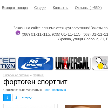
Возврат товара
Cкидки
Контакты
Отзывы ( >550 )
Заказы на сайте принимаются круглосуточно! Заказы по
01-11-115
01-11-115
01-11-1
(097)
, (095)
, (063)
Украина, улиця Соборна, 31, 
Спортивное питание
→
фортоген
фортоген спортпит
Сортировать по
умолчанию
цене
названию
вперед→
1
2