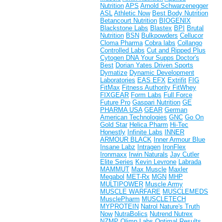
Nutrition
APS
Arnold Schwarzenegger
ASL
Athletic Now
Best Body Nutrition
Betancourt Nutrition
BIOGENIX
Blackstone Labs
Blastex
BPI
Brutal
Nutrition
BSN
Bulkpowders
Cellucor
Cloma Pharma
Cobra labs
Collango
Controlled Labs
Cut and Ripped Plus
Cytogen
DNA Your Supps
Doctor's
Best
Dorian Yates
Driven Sports
Dymatize
Dynamic Development
Laboratories
EAS
EFX
Extrifit
FIG
FitMax
Fitness Authority
FitWhey
FIXGEAR
Form Labs
Full Force
Future Pro
Gaspari Nutrition
GE
PHARMA USA
GEAR
German
American Technologies
GNC
Go On
Gold Star
Helica Pharm
Hi-Tec
Honestly
Infinite Labs
INNER
ARMOUR BLACK
Inner Armour Blue
Insane Labz
Intragen
IronFlex
Ironmaxx
Irwin Naturals
Jay Cutler
Elite Series
Kevin Levrone
Labrada
MAMMUT
Max Muscle
Maxler
Megabol
MET-Rx
MGN
MHP
MULTIPOWER
Muscle Army
MUSCLE WARFARE
MUSCLEMEDS
MusclePharm
MUSCLETECH
MYPROTEIN
Natrol
Nature's Truth
Now
NutraBolics
Nutrend
Nutrex
NZMP
Olimp Labs
Optimal Results