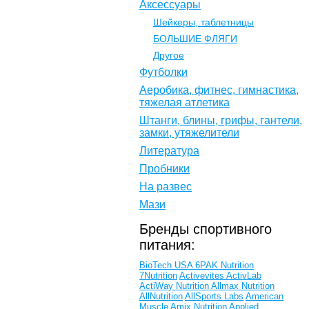
Аксессуары
Шейкеры, таблетницы
БОЛЬШИЕ ФЛЯГИ
Другое
Футболки
Аеробика, фитнес, гимнастика,
тяжелая атлетика
Штанги, блины, грифы, гантели,
замки, утяжелители
Литература
Пробники
На развес
Мази
Бренды спортивного
питания:
BioTech USA
6PAK Nutrition
7Nutrition
Activevites
ActivLab
ActiWay Nutrition
Allmax Nutrition
AllNutrition
AllSports Labs
American
Muscle
Amix Nutrition
Applied