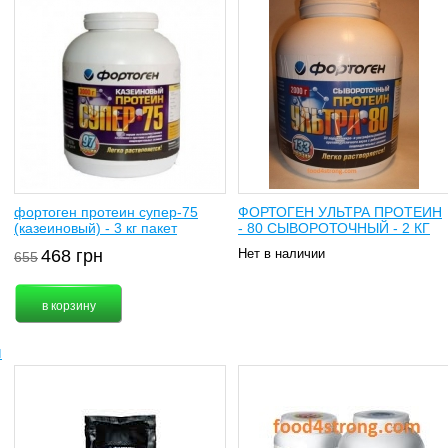
фортоген протеин супер-75
ФОРТОГЕН УЛЬТРА ПРОТЕИН
(казеиновый) - 3 кг пакет
- 80 СЫВОРОТОЧНЫЙ - 2 КГ
468
грн
Нет в наличии
655
ы