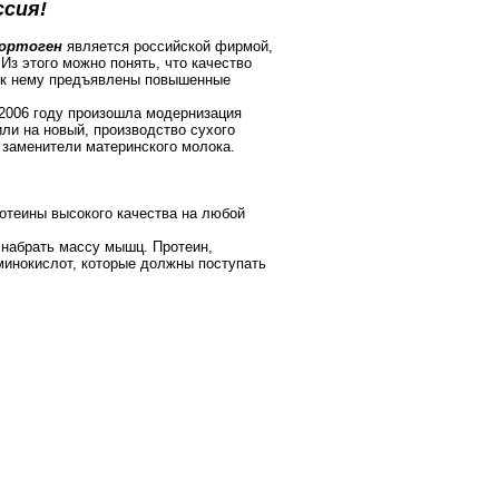
сия!
ортоген
является российской фирмой,
Из этого можно понять, что качество
к к нему предъявлены повышенные
2006 году произошла модернизация
ли на новый, производство сухого
т заменители материнского молока.
отеины высокого качества на любой
 набрать массу мышц. Протеин,
инокислот, которые должны поступать