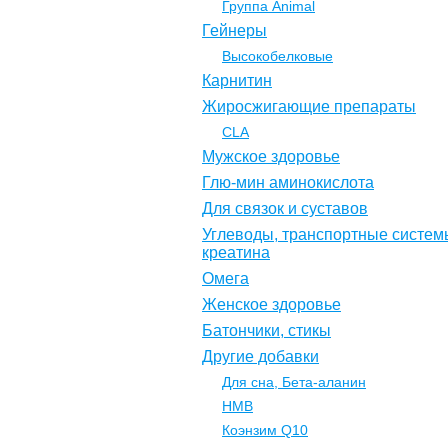
Группа Animal
Гейнеры
Высокобелковые
Карнитин
Жиросжигающие препараты
CLA
Мужское здоровье
Глю-мин аминокислота
Для связок и суставов
Углеводы, транспортные систем
креатина
Омега
Женское здоровье
Батончики, стикы
Другие добавки
Для сна, Бета-аланин
НМВ
Коэнзим Q10