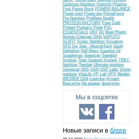
Optimum Nutrition
OstroVit
Pharma
First
Piping Rock
POWER BALANCE
Power men
Power pro
PrimaForce
Pro Nutrition
ProMera Health
PROTEIN FACTORY
Pure Gold
Protein
Puritan's Pride
PVL
ESSENTIALS
QNT
R1
Real Pharm
Ronnie Coleman
SAN
SAPUTO
SCIFIT
Scitec Nutrition
Scivation
SFD
Six Star - MuscleTech
Sport
Definition
Still Mass
Superior 14
Supplemax
Swanson
Swedish
Syntrax
Titan Support System
TREC
Nutrition
Twinlab
Ultimate nutrition
Universal
UNS
USN
USP Labs
Vision
nutrition
VitaLife
VP Lab
VPX
Weider
WEIDER USA
Łowickie
Атлант
Ванситон
На развес
фортоген
Мы в соцсетях
Новые записи в
блоге