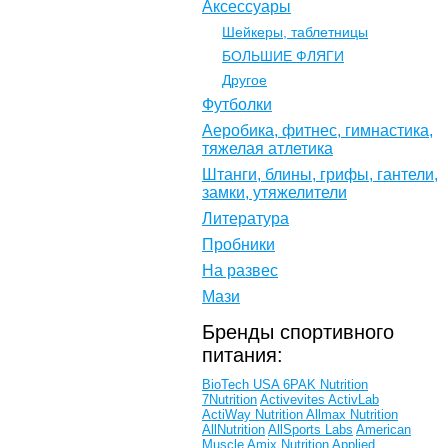
Аксессуары
Шейкеры, таблетницы
БОЛЬШИЕ ФЛЯГИ
Другое
Футболки
Аеробика, фитнес, гимнастика,
тяжелая атлетика
Штанги, блины, грифы, гантели,
замки, утяжелители
Литература
Пробники
На развес
Мази
Бренды спортивного
питания:
BioTech USA
6PAK Nutrition
7Nutrition
Activevites
ActivLab
ActiWay Nutrition
Allmax Nutrition
AllNutrition
AllSports Labs
American
Muscle
Amix Nutrition
Applied