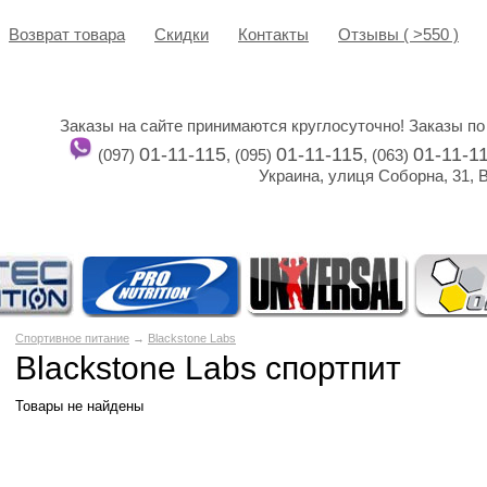
Возврат товара
Cкидки
Контакты
Отзывы ( >550 )
Заказы на сайте принимаются круглосуточно! Заказы по
01-11-115
01-11-115
01-11-1
(097)
, (095)
, (063)
Украина, улиця Соборна, 31, 
Спортивное питание
→
Blackstone Labs
Blackstone Labs спортпит
Товары не найдены