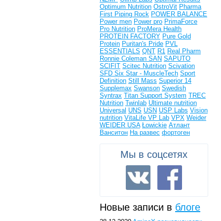
Optimum Nutrition
OstroVit
Pharma
First
Piping Rock
POWER BALANCE
Power men
Power pro
PrimaForce
Pro Nutrition
ProMera Health
PROTEIN FACTORY
Pure Gold
Protein
Puritan's Pride
PVL
ESSENTIALS
QNT
R1
Real Pharm
Ronnie Coleman
SAN
SAPUTO
SCIFIT
Scitec Nutrition
Scivation
SFD
Six Star - MuscleTech
Sport
Definition
Still Mass
Superior 14
Supplemax
Swanson
Swedish
Syntrax
Titan Support System
TREC
Nutrition
Twinlab
Ultimate nutrition
Universal
UNS
USN
USP Labs
Vision
nutrition
VitaLife
VP Lab
VPX
Weider
WEIDER USA
Łowickie
Атлант
Ванситон
На развес
фортоген
Мы в соцсетях
Новые записи в
блоге