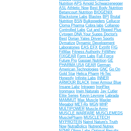
Nutrition
APS
Arnold Schwarzenegger
ASL
Athletic Now
Best Body Nutrition
Betancourt Nutrition
BIOGENIX
Blackstone Labs
Blastex
BPI
Brutal
Nutrition
BSN
Bulkpowders
Cellucor
Cloma Pharma
Cobra labs
Collango
Controlled Labs
Cut and Ripped Plus
Cytogen
DNA Your Supps
Doctor's
Best
Dorian Yates
Driven Sports
Dymatize
Dynamic Development
Laboratories
EAS
EFX
Extrifit
FIG
FitMax
Fitness Authority
FitWhey
FIXGEAR
Form Labs
Full Force
Future Pro
Gaspari Nutrition
GE
PHARMA USA
GEAR
German
American Technologies
GNC
Go On
Gold Star
Helica Pharm
Hi-Tec
Honestly
Infinite Labs
INNER
ARMOUR BLACK
Inner Armour Blue
Insane Labz
Intragen
IronFlex
Ironmaxx
Irwin Naturals
Jay Cutler
Elite Series
Kevin Levrone
Labrada
MAMMUT
Max Muscle
Maxler
Megabol
MET-Rx
MGN
MHP
MULTIPOWER
Muscle Army
MUSCLE WARFARE
MUSCLEMEDS
MusclePharm
MUSCLETECH
MYPROTEIN
Natrol
Nature's Truth
Now
NutraBolics
Nutrend
Nutrex
NZMP
Olimp Labs
Optimal Results