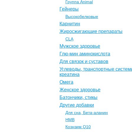
Группа Animal
Гейнеры
Высокобелковые
Карнитин
Жиросжигающие препараты
CLA
Мужское здоровье
Глю-мин аминокислота
Для связок и суставов
Углеводы, транспортные систем
креатина
Омега
Женское здоровье
Батончики, стикы
Другие добавки
Для сна, Бета-аланин
НМВ
Коэнзим Q10