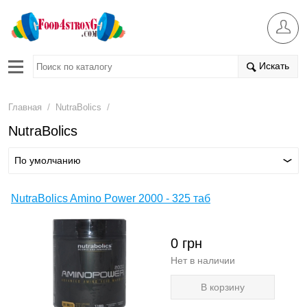
Искать
/
/
Главная
NutraBolics
NutraBolics
По умолчанию
NutraBolics Amino Power 2000 - 325 таб
0
грн
Нет в наличии
В корзину