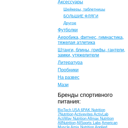
Аксессуары
Шейкеры, таблетницы
БОЛЬШИЕ ФЛЯГИ
Другое
Футболки
Аеробика, фитнес, гимнастика,
тяжелая атлетика
Штанги, блины, грифы, гантели,
замки, утяжелители
Литература
Пробники
На развес
Мази
Бренды спортивного
питания:
BioTech USA
6PAK Nutrition
7Nutrition
Activevites
ActivLab
ActiWay Nutrition
Allmax Nutrition
AllNutrition
AllSports Labs
American
Muscle
Amix Nutrition
Applied