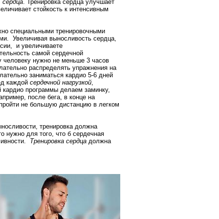
 сердца
. Тренировка сердца улучшает
величивает стойкость к интенсивным
жно специальными тренировочными
ми. Увеличивая выносливость сердца,
ксии, и увеличиваете
ительность самой сердечной
 человеку нужно не меньше 3 часов
елательно распределять упражнения на
лательно заниматься кардио 5-6 дней
ед каждой
сердечной нагрузкой
,
й кардио программы делаем заминку,
пример, после бега, в конце на
 пройти не большую дистанцию в легком
ыносливости, тренировка должна
 нужно для того, что б сердечная
сивности.
Тренировка сердца
должна