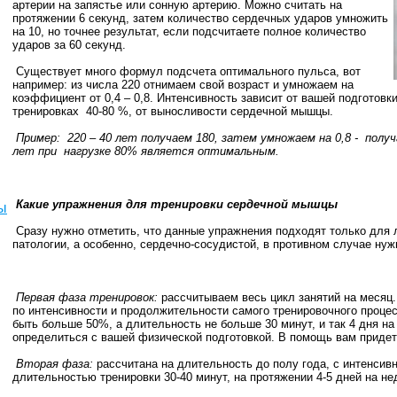
артерии на запястье или сонную артерию. Можно считать на
протяжении 6 секунд, затем количество сердечных ударов умножить
на 10, но точнее результат, если подсчитаете полное количество
ударов за 60 секунд.
Существует много формул подсчета оптимального пульса, вот
например: из числа 220 отнимаем свой возраст и умножаем на
коэффициент от 0,4 – 0,8. Интенсивность зависит от вашей подготовк
тренировках 40-80 %, от выносливости сердечной мышцы.
Пример: 220 – 40 лет получаем 180, затем умножаем на 0,8 - получ
лет при нагрузке 80% является оптимальным.
Какие упражнения для тренировки сердечной мышцы
ы
Сразу нужно отметить, что данные упражнения подходят только для 
патологии, а особенно, сердечно-сосудистой, в противном случае нуж
Первая фаза тренировок:
рассчитываем весь цикл занятий на месяц.
по интенсивности и продолжительности самого тренировочного процес
быть больше 50%, а длительность не больше 30 минут, и так 4 дня 
определиться с вашей физической подготовкой. В помощь вам приде
Вторая фаза:
рассчитана на длительность до полу года, с интенсив
длительностью тренировки 30-40 минут, на протяжении 4-5 дней на н