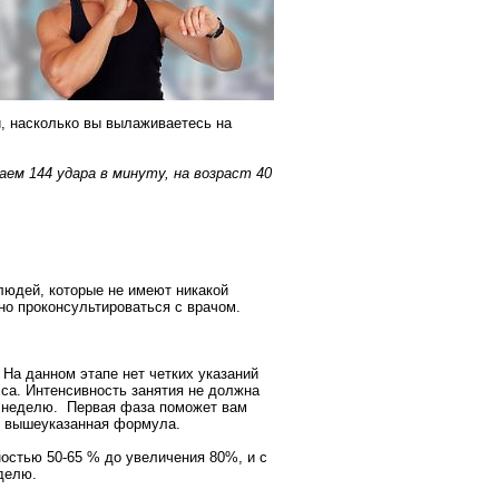
и, насколько вы вылаживаетесь на
аем 144 удара в минуту, на возраст 40
людей, которые не имеют никакой
но проконсультироваться с врачом.
 На данном этапе нет четких указаний
са. Интенсивность занятия не должна
на неделю. Первая фаза поможет вам
т вышеуказанная формула.
ностью 50-65 % до увеличения 80%, и с
еделю.