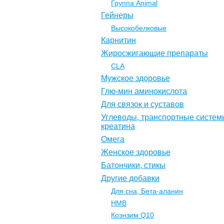
Группа Animal
Гейнеры
Высокобелковые
Карнитин
Жиросжигающие препараты
CLA
Мужское здоровье
Глю-мин аминокислота
Для связок и суставов
Углеводы, транспортные систем
креатина
Омега
Женское здоровье
Батончики, стикы
Другие добавки
Для сна, Бета-аланин
НМВ
Коэнзим Q10