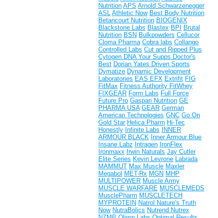
Nutrition
APS
Arnold Schwarzenegger
ASL
Athletic Now
Best Body Nutrition
Betancourt Nutrition
BIOGENIX
Blackstone Labs
Blastex
BPI
Brutal
Nutrition
BSN
Bulkpowders
Cellucor
Cloma Pharma
Cobra labs
Collango
Controlled Labs
Cut and Ripped Plus
Cytogen
DNA Your Supps
Doctor's
Best
Dorian Yates
Driven Sports
Dymatize
Dynamic Development
Laboratories
EAS
EFX
Extrifit
FIG
FitMax
Fitness Authority
FitWhey
FIXGEAR
Form Labs
Full Force
Future Pro
Gaspari Nutrition
GE
PHARMA USA
GEAR
German
American Technologies
GNC
Go On
Gold Star
Helica Pharm
Hi-Tec
Honestly
Infinite Labs
INNER
ARMOUR BLACK
Inner Armour Blue
Insane Labz
Intragen
IronFlex
Ironmaxx
Irwin Naturals
Jay Cutler
Elite Series
Kevin Levrone
Labrada
MAMMUT
Max Muscle
Maxler
Megabol
MET-Rx
MGN
MHP
MULTIPOWER
Muscle Army
MUSCLE WARFARE
MUSCLEMEDS
MusclePharm
MUSCLETECH
MYPROTEIN
Natrol
Nature's Truth
Now
NutraBolics
Nutrend
Nutrex
NZMP
Olimp Labs
Optimal Results