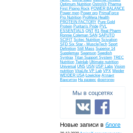
Optimum Nutrition
OstroVit
Pharma
First
Piping Rock
POWER BALANCE
Power men
Power pro
PrimaForce
Pro Nutrition
ProMera Health
PROTEIN FACTORY
Pure Gold
Protein
Puritan's Pride
PVL
ESSENTIALS
QNT
R1
Real Pharm
Ronnie Coleman
SAN
SAPUTO
SCIFIT
Scitec Nutrition
Scivation
SFD
Six Star - MuscleTech
Sport
Definition
Still Mass
Superior 14
Supplemax
Swanson
Swedish
Syntrax
Titan Support System
TREC
Nutrition
Twinlab
Ultimate nutrition
Universal
UNS
USN
USP Labs
Vision
nutrition
VitaLife
VP Lab
VPX
Weider
WEIDER USA
Łowickie
Атлант
Ванситон
На развес
фортоген
Мы в соцсетях
Новые записи в
блоге