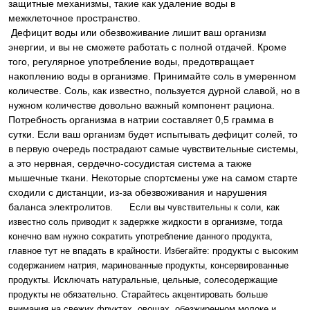
защитные механизмы, такие как удаление воды в
межклеточное пространство.
Дефицит воды или обезвоживание лишит ваш организм
энергии, и вы не сможете работать с полной отдачей. Кроме
того, регулярное употребление воды, предотвращает
накоплению воды в организме. Принимайте соль в умеренном
количестве. Соль, как известно, пользуется дурной славой, но в
нужном количестве довольно важный компонент рациона.
Потребность организма в натрии составляет 0,5 грамма в
сутки. Если ваш организм будет испытывать дефицит солей, то
в первую очередь пострадают самые чувствительные системы,
а это нервная, сердечно-сосудистая система а также
мышечные ткани. Некоторые спортсмены уже на самом старте
сходили с дистанции, из-за обезвоживания и нарушения
баланса электролитов.
Если вы чувствительны к соли, как
известно соль приводит к задержке жидкости в организме, тогда
конечно вам нужно сократить употребление данного продукта,
главное тут не впадать в крайности. Избегайте: продукты с высоким
содержанием натрия, маринованные продукты, консервированные
продукты. Исключать натуральные, цельные, солесодержащие
продукты не обязательно. Старайтесь акцентировать больше
внимания на свежих фруктах, овощах, обезжиренном молоке и