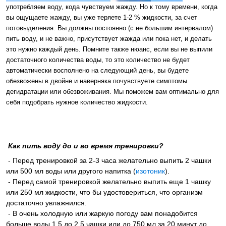
употребляем воду, кода чувствуем жажду. Но к тому времени, когда
вы ощущаете жажду, вы уже теряете 1-2 % жидкости, за счет
потовыделения. Вы должны постоянно (с не большим интервалом)
пить воду, и не важно, присутствует жажда или пока нет, и делать
это нужно каждый день. Помните также нюанс, если вы не выпили
достаточного количества воды, то это количество не будет
автоматически восполнено на следующий день, вы будете
обезвожены в двойне и наверняка почувствуете симптомы
дегидратации или обезвоживания. Мы поможем вам оптимально для
себя подобрать нужное количество жидкости.
Как пить воду до и во время тренировки?
- Перед тренировкой за 2-3 часа желательно выпить 2 чашки
или 500 мл воды или другого напитка (
изотоник
).
- Перед самой тренировкой желательно выпить еще 1 чашку
или 250 мл жидкости, что бы удостовериться, что организм
достаточно увлажнился.
- В очень холодную или жаркую погоду вам понадобится
больше воды 1,5 до 2,5 чашки или до 750 мл за 20 минут до