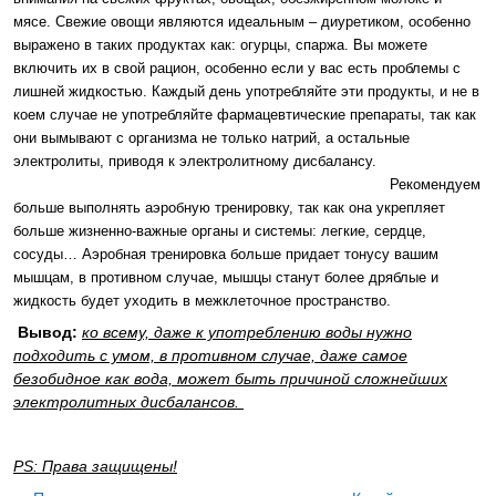
мясе. Свежие овощи являются идеальным – диуретиком, особенно
выражено в таких продуктах как: огурцы, спаржа. Вы можете
включить их в свой рацион, особенно если у вас есть проблемы с
лишней жидкостью. Каждый день употребляйте эти продукты, и не в
коем случае не употребляйте фармацевтические препараты, так как
они вымывают с организма не только натрий, а остальные
электролиты, приводя к электролитному дисбалансу.
Рекомендуем
больше выполнять аэробную тренировку, так как она укрепляет
больше жизненно-важные органы и системы: легкие, сердце,
сосуды… Аэробная тренировка больше придает тонусу вашим
мышцам, в противном случае, мышцы станут более дряблые и
жидкость будет уходить в межклеточное пространство.
Вывод:
ко всему, даже к употреблению воды нужно
подходить с умом, в противном случае, даже самое
безобидное как вода, может быть причиной сложнейших
электролитных дисбалансов.
PS: Права защищены!