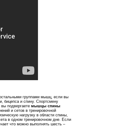
 остальными группами мышц,
если вы
чи, бицепса и спину. Спортсмену
е вы подвергаете
мышцы спины
нений и сетов в тренировочной
зическую нагрузку в области спины,
сета в одном тренировочном дне. Если
ачает что можно выполнять шесть –