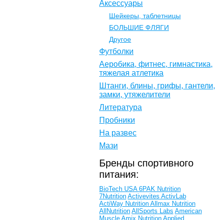
Аксессуары
Шейкеры, таблетницы
БОЛЬШИЕ ФЛЯГИ
Другое
Футболки
Аеробика, фитнес, гимнастика,
тяжелая атлетика
Штанги, блины, грифы, гантели,
замки, утяжелители
Литература
Пробники
На развес
Мази
Бренды спортивного
питания:
BioTech USA
6PAK Nutrition
7Nutrition
Activevites
ActivLab
ActiWay Nutrition
Allmax Nutrition
AllNutrition
AllSports Labs
American
Muscle
Amix Nutrition
Applied