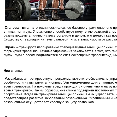
Становая тяга
– это технически сложное базовое упражнение, оно п
спины
, ног и рук. Упражнение способствует получению развитой спо
развивающему влиянию на весь организм в целом, его делают как нов
Существуют вариации на тему становой тяги, в зависимости от расстан
Шраги
– тренируют изолированно трапециевидные
мышцы спины
. 
формирует трапецию. Техника упражнения заключается в том, что ган
руках, руки с весом поднимаются за счет сокращения трапециевидны
Низ спины.
Разрабатывая тренировочную программу, включите обязательно упра
особенности на выпрямители спины. Эти
упражнения для спинных
всей тренировки. На поясницу всегда приходится очень много нагрузки
время тренировок. Таким образом, низ спины подвержен постоянным т
спортсмена. Когда вы тренируете
мышцы спины
, вы их укрепляете, 
предотвращает развитие заболеваний позвоночника. Укрепленный и 
позвоночника осуществляет хорошую защиту позвонков.