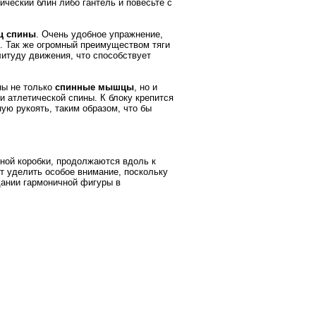
ический блин либо гантель и повесьте с
 спины
. Очень удобное упражнение,
с. Так же огромный преимуществом тяги
плитуду движения, что способствует
ны не только
спинные мышцы
, но и
 атлетической спины. К блоку крепится
ую рукоять, таким образом, что бы
пной коробки, продолжаются вдоль к
т уделить особое внимание, поскольку
дании гармоничной фигуры в