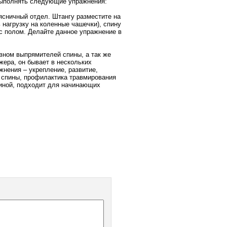
ыполнять следующие упражнения:
ясничный отдел. Штангу разместите на
 нагрузку на коленные чашечки), спину
с полом. Делайте данное упражнение в
вном выпрямителей спины, а так же
жера, он бывает в нескольких
жнения – укрепление, развитие,
 спины, профилактика травмирования
пиной, подходит для начинающих