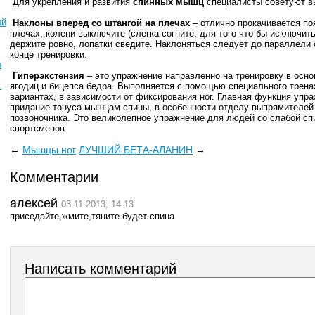
Для укрепления и развития
спинных мышц
специалисты советуют в
ый
Наклоны вперед со штангой на плечах
– отлично прокачивается по
плечах, колени выключите (слегка согните, для того что бы исключить
держите ровно, лопатки сведите. Наклоняться следует до параллели 
конце тренировки.
о
Гиперэкстензия
– это упражнение направленно на тренировку в осно
.
ягодиц и бицепса бедра. Выполняется с помощью специального трена
вариантах, в зависимости от фиксирования ног. Главная функция упра
придание тонуса мышцам спины, в особенности отделу выпрямителей
позвоночника. Это великолепное упражнение для людей со слабой с
спортсменов.
←
Мышцы ног
ЛУЧШИЙ БЕТА-АЛАНИН
→
Комментарии
алексей
03.11.2013, 14:13
приседайте,жмите,тяните-будет спина
Написать комментарий