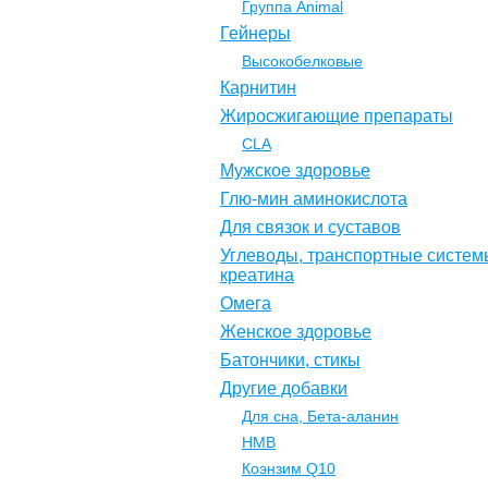
Группа Animal
Гейнеры
Высокобелковые
Карнитин
Жиросжигающие препараты
CLA
Мужское здоровье
Глю-мин аминокислота
Для связок и суставов
Углеводы, транспортные систем
креатина
Омега
Женское здоровье
Батончики, стикы
Другие добавки
Для сна, Бета-аланин
НМВ
Коэнзим Q10