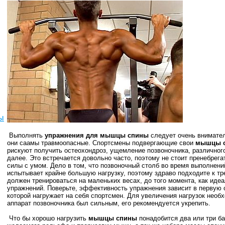
ы
Выполнять
упражнения для мышцы спины
следует очень внимател
они саамы травмоопасные. Спортсмены подвергающие свои
мышцы 
рискуют получить остеохондроз, ущемление позвоночника, различног
далее. Это встречается довольно часто, поэтому не стоит пренебрега
силы с умом. Дело в том, что позвоночный столб во время выполнен
испытывает крайне большую нагрузку, поэтому здраво подходите к т
должен тренироваться на маленьких весах, до того момента, как иде
упражнений. Поверьте, эффективность упражнения зависит в первую оч
которой нагружает на себя спортсмен. Для увеличения нагрузок необ
аппарат позвоночника был сильным, его рекомендуется укрепить.
Что бы хорошо нагрузить
мышцы спины
понадобится два или три ба