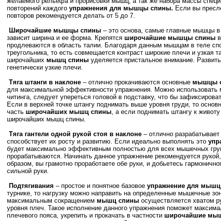
желаемого рельефа и прорисовки мышц, а так же набора массы спец
повторений каждого
упражнения для мышцы спины.
Если вы пресл
повторов рекомендуется делать от 5 до 7.
Широчайшие мышцы спины
– это основа, самые главные мышцы в 
зависит ширина и ее форма. Крепятся
широчайшие мышцы спины
в
продлеваются в область талии. Благодаря данным мышцам в теле сп
треугольника, то есть совмещается контраст широкие плечи и узкая т
широчайших
мышц спины
уделяется пристальное внимание. Развит
генетически узкие плечи.
Тяга штанги в наклоне
– отлично прокачиваются основные
мышцы 
для максимальной эффективности упражнения. Можно использовать 
читинга, следует упереться головой в подставку, что бы зафиксирова
Если в верхней точке штангу поднимать выше уровня груди, то основ
часть
широчайших мышц спины
, а если поднимать штангу к животу
широчайших мышц спины.
Тяга гантели одной рукой стоя в наклоне
– отлично разрабатывает
способствует их росту и развитию. Если идеально выполнять это
упр
будет максимально эффективным полностью для всех мышечных груп
прорабатываются. Начинать данное упражнение рекомендуется рукой, 
образом, вы грамотно проработаете обе руки, и добьетесь гармоничног
сильной руки.
Подтягивания
– простое и понятное базовое
упражнение для мышц
турнике, то нагрузку можно направить на определенные мышечные зо
максимальным сокращением
мышц спины
осуществляется хватом ру
уровня плеч. Такое исполнение данного упражнения поможет максима
плечевого пояса, укрепить и прокачать в частности
широчайшие мы