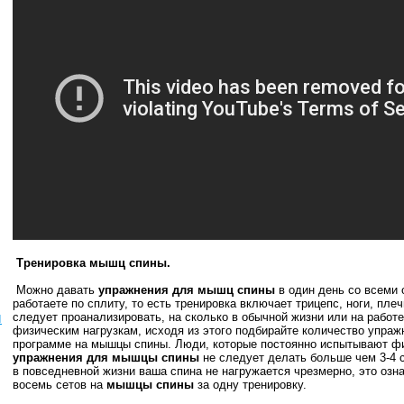
Тренировка мышц спины.
Можно давать
упражнения для мышц спины
в один день со всеми
работаете по сплиту, то есть тренировка включает трицепс, ноги, пле
ы
следует проанализировать, на сколько в обычной жизни или на работ
физическим нагрузкам, исходя из этого подбирайте количество упраж
программе на мышцы спины. Люди, которые постоянно испытывают фи
упражнения для мышцы спины
не следует делать больше чем 3-4 
в повседневной жизни ваша спина не нагружается чрезмерно, это озн
восемь сетов на
мышцы спины
за одну тренировку.