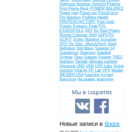
Optimum Nutrition
OstroVit
Pharma
First
Piping Rock
POWER BALANCE
Power men
Power pro
PrimaForce
Pro Nutrition
ProMera Health
PROTEIN FACTORY
Pure Gold
Protein
Puritan's Pride
PVL
ESSENTIALS
QNT
R1
Real Pharm
Ronnie Coleman
SAN
SAPUTO
SCIFIT
Scitec Nutrition
Scivation
SFD
Six Star - MuscleTech
Sport
Definition
Still Mass
Superior 14
Supplemax
Swanson
Swedish
Syntrax
Titan Support System
TREC
Nutrition
Twinlab
Ultimate nutrition
Universal
UNS
USN
USP Labs
Vision
nutrition
VitaLife
VP Lab
VPX
Weider
WEIDER USA
Łowickie
Атлант
Ванситон
На развес
фортоген
Мы в соцсетях
Новые записи в
блоге