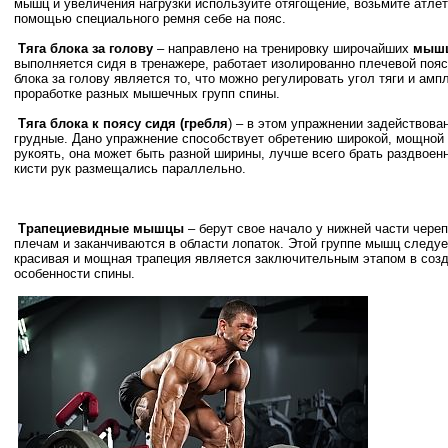
мышц и увеличения нагрузки используйте отягощение, возьмите атлет
помощью специального ремня себе на пояс.
Тяга блока за голову
– направлено на тренировку широчайших
мышц
выполняется сидя в тренажере, работает изолированно плечевой поя
блока за голову является то, что можно регулировать угол тяги и ам
проработке разных мышечных групп спины.
Тяга блока к поясу сидя (гребля
) – в этом упражнении задействова
грудные. Дано упражнение способствует обретению широкой, мощной и
рукоять, она может быть разной ширины, лучше всего брать раздвоенн
кисти рук размещались параллельно.
Трапециевидные мышцы
– берут свое начало у нижней части чере
плечам и заканчиваются в области лопаток. Этой группе мышц следуе
красивая и мощная трапеция является заключительным этапом в соз
особенности спины.