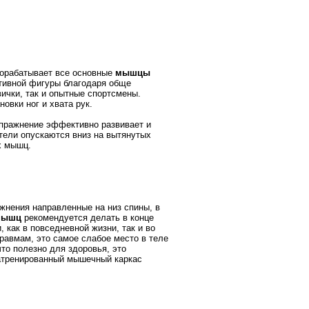
рорабатывает все основные
мышцы
ртивной фигуры благодаря обще
ички, так и опытные спортсмены.
овки ног и хвата рук.
Упражнение эффективно развивает и
тели опускаются вниз на вытянутых
х мышц.
жнения направленные на низ спины, в
 мышц
рекомендуется делать в конце
, как в повседневной жизни, так и во
равмам, это самое слабое место в теле
что полезно для здоровья, это
натренированный мышечный каркас