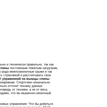
ьно и технически правильно, так как
спины
постоянным тяжелым нагрузкам,
о рода межпозвоночные грыжи и так
ть страховкой и рассчитывать свои
ий
упражнений на мышцы спины
ренировкам. Спортсмен изначально
ально отточит технику данных
ередь от техники, а не от веса,
ходимо, что бы мышечно-связочный
зовых упражнения. Что бы добиться