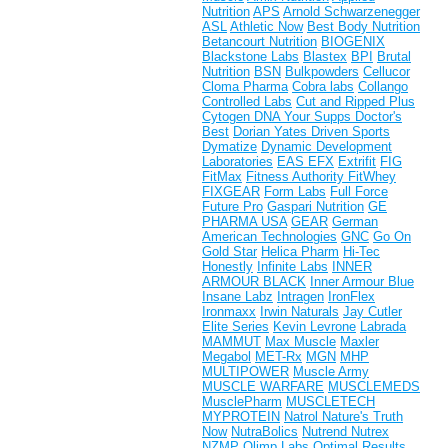
Nutrition
APS
Arnold Schwarzenegger
ASL
Athletic Now
Best Body Nutrition
Betancourt Nutrition
BIOGENIX
Blackstone Labs
Blastex
BPI
Brutal
Nutrition
BSN
Bulkpowders
Cellucor
Cloma Pharma
Cobra labs
Collango
Controlled Labs
Cut and Ripped Plus
Cytogen
DNA Your Supps
Doctor's
Best
Dorian Yates
Driven Sports
Dymatize
Dynamic Development
Laboratories
EAS
EFX
Extrifit
FIG
FitMax
Fitness Authority
FitWhey
FIXGEAR
Form Labs
Full Force
Future Pro
Gaspari Nutrition
GE
PHARMA USA
GEAR
German
American Technologies
GNC
Go On
Gold Star
Helica Pharm
Hi-Tec
Honestly
Infinite Labs
INNER
ARMOUR BLACK
Inner Armour Blue
Insane Labz
Intragen
IronFlex
Ironmaxx
Irwin Naturals
Jay Cutler
Elite Series
Kevin Levrone
Labrada
MAMMUT
Max Muscle
Maxler
Megabol
MET-Rx
MGN
MHP
MULTIPOWER
Muscle Army
MUSCLE WARFARE
MUSCLEMEDS
MusclePharm
MUSCLETECH
MYPROTEIN
Natrol
Nature's Truth
Now
NutraBolics
Nutrend
Nutrex
NZMP
Olimp Labs
Optimal Results