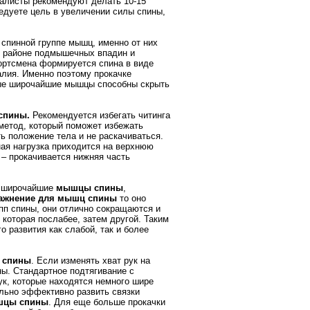
иалисты рекомендуют делать 10-15
едуете цель в увеличении силы спины,
спинной группе мышц, именно от них
 районе подмышечных впадин и
ортсмена формируется спина в виде
алия. Именно поэтому прокачке
ые широчайшие мышцы способны скрыть
спины.
Рекомендуется избегать читинга
метод, который поможет избежать
ть положение тела и не раскачиваться.
ная нагрузка приходится на верхнюю
 – прокачивается нижняя часть
 широчайшие
мышцы спины
,
ажнение для мышц спины
то оно
п спины, они отлично сокращаются и
которая послабее, затем другой. Таким
о развития как слабой, так и более
 спины
. Если изменять хват рук на
ны. Стандартное подтягивание с
к, которые находятся немного шире
льно эффективно развить связки
шцы спины
. Для еще больше прокачки