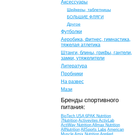
Аксессуары
Шейкеры, таблетницы
БОЛЬШИЕ ФЛЯГИ
Другое
Футболки
Аеробика, фитнес, гимнастика,
тяжелая атлетика
Штанги, блины, грифы, гантели,
замки, утяжелители
Литература
Пробники
На развес
Мази
Бренды спортивного
питания:
BioTech USA
6PAK Nutrition
7Nutrition
Activevites
ActivLab
ActiWay Nutrition
Allmax Nutrition
AllNutrition
AllSports Labs
American
Muscle
Amix Nutrition
Applied