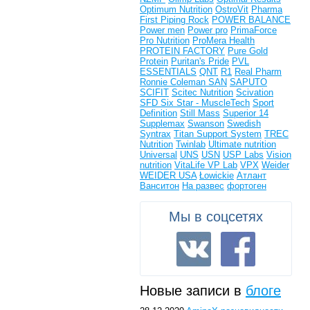
Optimum Nutrition
OstroVit
Pharma
First
Piping Rock
POWER BALANCE
Power men
Power pro
PrimaForce
Pro Nutrition
ProMera Health
PROTEIN FACTORY
Pure Gold
Protein
Puritan's Pride
PVL
ESSENTIALS
QNT
R1
Real Pharm
Ronnie Coleman
SAN
SAPUTO
SCIFIT
Scitec Nutrition
Scivation
SFD
Six Star - MuscleTech
Sport
Definition
Still Mass
Superior 14
Supplemax
Swanson
Swedish
Syntrax
Titan Support System
TREC
Nutrition
Twinlab
Ultimate nutrition
Universal
UNS
USN
USP Labs
Vision
nutrition
VitaLife
VP Lab
VPX
Weider
WEIDER USA
Łowickie
Атлант
Ванситон
На развес
фортоген
Мы в соцсетях
Новые записи в
блоге