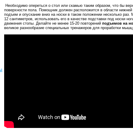
Необходимо опереться о стол или скамью таким образом, что бы ве
поверхности пола. Помощник должен расположится в области нижней 
подъем и опускание вниз на носки в таком положении несколько раз.
12 сантиметров
, использовать его в качестве подставки под носки но
движения стопы. Делайте не менее 15-20 повторений
подъемов на
н
великое разнообразие специальных тренажеров для проработки мышц 
ы