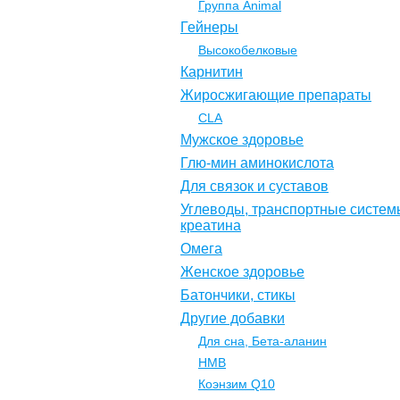
Группа Animal
Гейнеры
Высокобелковые
Карнитин
Жиросжигающие препараты
CLA
Мужское здоровье
Глю-мин аминокислота
Для связок и суставов
Углеводы, транспортные систем
креатина
Омега
Женское здоровье
Батончики, стикы
Другие добавки
Для сна, Бета-аланин
НМВ
Коэнзим Q10