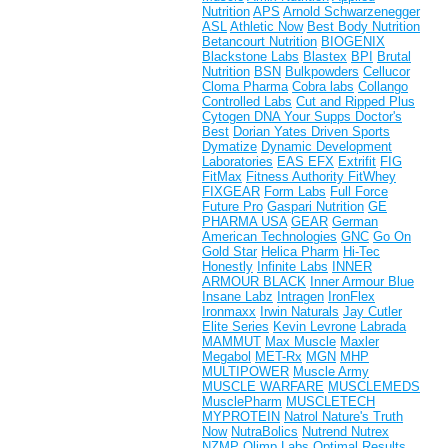
Nutrition
APS
Arnold Schwarzenegger
ASL
Athletic Now
Best Body Nutrition
Betancourt Nutrition
BIOGENIX
Blackstone Labs
Blastex
BPI
Brutal
Nutrition
BSN
Bulkpowders
Cellucor
Cloma Pharma
Cobra labs
Collango
Controlled Labs
Cut and Ripped Plus
Cytogen
DNA Your Supps
Doctor's
Best
Dorian Yates
Driven Sports
Dymatize
Dynamic Development
Laboratories
EAS
EFX
Extrifit
FIG
FitMax
Fitness Authority
FitWhey
FIXGEAR
Form Labs
Full Force
Future Pro
Gaspari Nutrition
GE
PHARMA USA
GEAR
German
American Technologies
GNC
Go On
Gold Star
Helica Pharm
Hi-Tec
Honestly
Infinite Labs
INNER
ARMOUR BLACK
Inner Armour Blue
Insane Labz
Intragen
IronFlex
Ironmaxx
Irwin Naturals
Jay Cutler
Elite Series
Kevin Levrone
Labrada
MAMMUT
Max Muscle
Maxler
Megabol
MET-Rx
MGN
MHP
MULTIPOWER
Muscle Army
MUSCLE WARFARE
MUSCLEMEDS
MusclePharm
MUSCLETECH
MYPROTEIN
Natrol
Nature's Truth
Now
NutraBolics
Nutrend
Nutrex
NZMP
Olimp Labs
Optimal Results