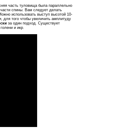
рхняя часть туловища была параллельно
части спины. Вам следует делать
 Можно использовать выступ высотой 10-
ги, для того чтобы увеличить амплитуду
оски
за один подход. Существует
голени и икр.