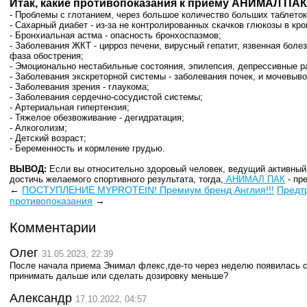
Итак, какие противопоказания к приему АНИМАЛ ПАК
- Проблемы с глотанием, через большое количество больших таблето
- Сахарный диабет - из-за не контролированных скачков глюкозы в кр
- Бронхиальная астма - опасность бронхоспазмов;
- Заболевания ЖКТ - цирроз печени, вирусный гепатит, язвенная боле
фаза обострения;
- Эмоционально нестабильные состояния, эпилепсия, депрессивные р
- Заболевания экскреторной системы - заболевания почек, и мочевыв
- Заболевания зрения - глаукома;
- Заболевания сердечно-сосудистой системы;
- Артериальная гипертензия;
- Тяжелое обезвоживание - дегидратация;
- Алкоголизм;
- Детский возраст;
- Беременность и кормление грудью.
ВЫВОД:
Если вы относительно здоровый человек, ведущий активный 
достичь желаемого спортивного результата, тогда,
АНИМАЛ ПАК
- пр
←
ПОСТУПЛЕНИЕ MYPROTEIN! Премиум бренд Англия!!!
Предтр
противопоказания
→
Комментарии
Олег
31.05.2023, 22:39
После начала приема Энимал флекс,где-то через неделю появилась сы
принимать дальше или сделать дозировку меньше?
Александр
17.10.2022, 04:57