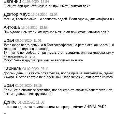
Евгений
01.03.2020, 15:54
Скажите,при диабете можно ли принимать энимал пак?
Доктор Хаус
15.02.2020, 13:03
Можно, главное обильно запивать водой. Если горечь, дискомфорт в 
Антоша
15.02.2020, 12:58
При удолённом желчном пузыре можно ли принемать анимал пак ?
Врач
08.02.2020, 11:01
Тут скорее всего причина в Гастроезофагальна рефлюксная болезнь (
кислота попадает в пищевод.
Тут нужно попробовать принимать с антацидами, или активированым у
на правильном пути.
Могут быть и другие причины но вероятность ниже
Тариель
08.02.2020, 07:11
Добрый день ! Скажите пожалуйста, после приема энималпака, где-то
изжога. С утра глотаю их с овсянкой. Часа через 2 начинается изжога
Врач
01.02.2020, 12:15
Если нет в анамнезе гепатита, поелонефрита,гломерулонефрита и тп.
рекомендации в инструкции нет
Денис
01.02.2020, 11:56
стоит ли сдать какие либо анализы перед приёмом ANIMAL PAK?