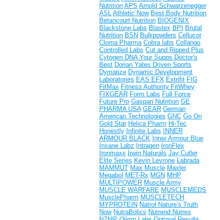
Nutrition
APS
Arnold Schwarzenegger
ASL
Athletic Now
Best Body Nutrition
Betancourt Nutrition
BIOGENIX
Blackstone Labs
Blastex
BPI
Brutal
Nutrition
BSN
Bulkpowders
Cellucor
Cloma Pharma
Cobra labs
Collango
Controlled Labs
Cut and Ripped Plus
Cytogen
DNA Your Supps
Doctor's
Best
Dorian Yates
Driven Sports
Dymatize
Dynamic Development
Laboratories
EAS
EFX
Extrifit
FIG
FitMax
Fitness Authority
FitWhey
FIXGEAR
Form Labs
Full Force
Future Pro
Gaspari Nutrition
GE
PHARMA USA
GEAR
German
American Technologies
GNC
Go On
Gold Star
Helica Pharm
Hi-Tec
Honestly
Infinite Labs
INNER
ARMOUR BLACK
Inner Armour Blue
Insane Labz
Intragen
IronFlex
Ironmaxx
Irwin Naturals
Jay Cutler
Elite Series
Kevin Levrone
Labrada
MAMMUT
Max Muscle
Maxler
Megabol
MET-Rx
MGN
MHP
MULTIPOWER
Muscle Army
MUSCLE WARFARE
MUSCLEMEDS
MusclePharm
MUSCLETECH
MYPROTEIN
Natrol
Nature's Truth
Now
NutraBolics
Nutrend
Nutrex
NZMP
Olimp Labs
Optimal Results