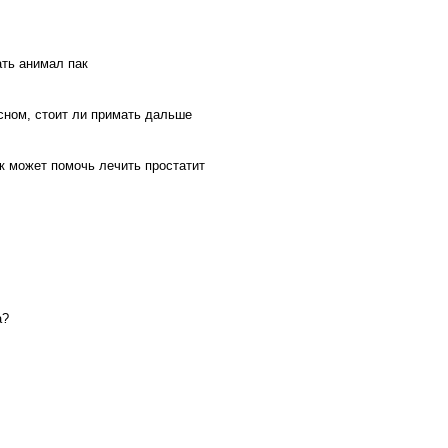
ть анимал пак
сном, стоит ли примать дальше
к может помочь лечить простатит
а?