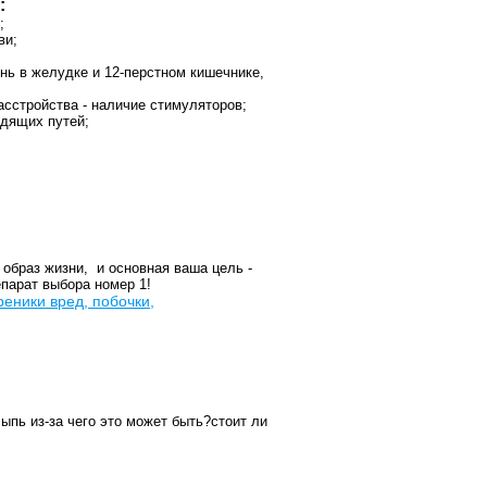
:
к;
ови;
знь в желудке и 12-перстном кишечнике,
асстройства - наличие стимуляторов;
одящих путей;
образ жизни, и основная ваша цель -
епарат выбора номер 1!
еники вред, побочки,
пь из-за чего это может быть?стоит ли