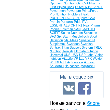
Optimum Nutrition
OstroVit
Pharma
First
Piping Rock
POWER BALANCE
Power men
Power pro
PrimaForce
Pro Nutrition
ProMera Health
PROTEIN FACTORY
Pure Gold
Protein
Puritan's Pride
PVL
ESSENTIALS
QNT
R1
Real Pharm
Ronnie Coleman
SAN
SAPUTO
SCIFIT
Scitec Nutrition
Scivation
SFD
Six Star - MuscleTech
Sport
Definition
Still Mass
Superior 14
Supplemax
Swanson
Swedish
Syntrax
Titan Support System
TREC
Nutrition
Twinlab
Ultimate nutrition
Universal
UNS
USN
USP Labs
Vision
nutrition
VitaLife
VP Lab
VPX
Weider
WEIDER USA
Łowickie
Атлант
Ванситон
На развес
фортоген
Мы в соцсетях
Новые записи в
блоге