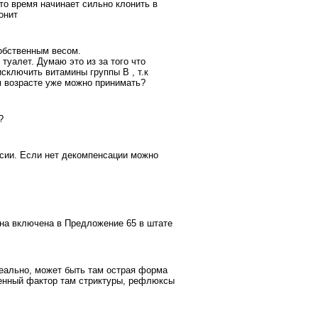
 то время начинает сильно клонить в
онит
собственным весом.
 туалет. Думаю это из за того что
исключить витамины группы B , т.к
м возрасте уже можно принимать?
?
сии. Если нет декомпенсации можно
она включена в Предложение 65 в штате
реально, может быть там острая форма
денный фактор там стриктуры, рефлюксы