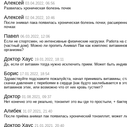
Алексей
03.04.2022, 06:56
Развилась хроническая болезнь почек
Алексей
02.04.2022, 10:46
После энимал пака появилась хроническая болезнь почки, расшеренна
почках
Павел
06.03.2022, 12:06
Если не спортсмен, но интенсивные физические нагрузки. Работа на с
(частный дом). Можно ли пропить Анимал Пак как комплекс витаминов
организма?
Доктор Хаус
19.01.2022, 18:11
Да, если от витамин тогда нужно исключить прием. Может быть индив
Борис
17.01.2022, 18:54
Здравствуйте подскажите пожалуйста, начал принимать витамины, ста
скачки давления с перебоями в сердце (как будто захлебывается в эт
витаминов этих, или возможно что от них кровь густеет?
Доктор
01.08.2021, 09:37
Нет конечно это не реально, тонзилит это вы где то простыли, + бак
Алибек
31.07.2021, 21:40
После приёма анимал пак появилась хронический тонзиллит, может ли 
Доктор Хаус
21.01.2021, 20:40