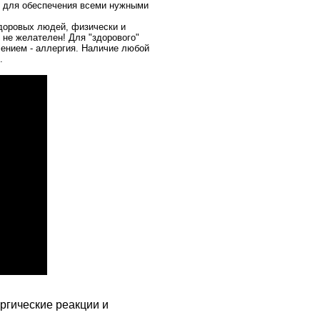
н для обеспечения всеми нужными
доровых людей, физически и
 не желателен! Для "здорового"
чением - аллергия. Наличие любой
м.
ргические реакции и