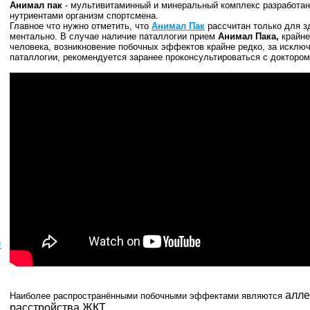
Анимал пак
- мультивитаминный и минеральный комплекс разработа
нутриентами организм спортсмена.
Главное что нужно отметить, что
Анимал Пак
рассчитан только для з
ментально. В случае наличие паталлогии прием
Анимал Пака,
крайне
человека, возникновение побочных эффектов крайне редко, за исклю
паталлогии, рекомендуется заранее проконсультироваться с докторо
ы
алле
Наиболее распространёнными побочными эффектами являются
расстройства ЖКТ .