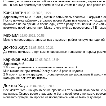
Странно, но у меня такая побочка как выпиваю витамины, через какое
сон, в разные промежутки времени пил и утром и в обед, всё равно кл
Константин
09.10.2022, 11:24
Здравствуйте! Мне 16 лет , активно занимаюсь спортом , нагрузки с 
После приема таблеток , в разное время болит низ живота, + походы в
принимал не во время, а после еды, хотел разделить прием на 2 или 
возможно проблемы от них. Можете что нибудь посоветовать? В тако
Михаил
15.09.2022, 00:58
Можно ли совмещать анимал пак с курсом приёма капсул мельдоний 
Доктор Хаус
31.05.2022, 20:21
Да можно принимать при компенсированных гепатитах в период ремис
Каримов Расим
30.05.2022, 15:54
Здравствуйте!
1.Я стал принимать эти витамины у меня гепатит А
Мне можно их принимать? Хожу в зал 3 раза в неделю.
2 Я прочитал в инструкции. что она приносит репродуктивный вред и 
Калифония.Как это понимать?
Доктор Хаус
03.04.2022, 12:09
Все может быть, но хронические проблемы от Анимал Пака почти не 
например. Скорее всего у вас давно была проблема с почками, врож
мочевого пузыря, вы просто не проверялись или не были у доктора.