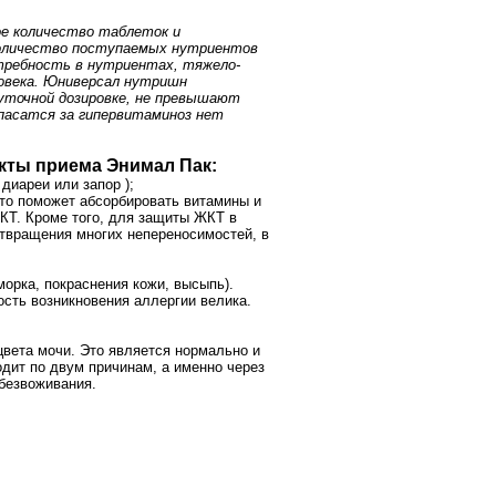
е количество таблеток и
Количество поступаемых нутриентов
требность в нутриентах, тяжело-
овека. Юниверсал нутришн
уточной дозировке, не превышают
атся за гипервитаминоз нет
кты приема Энимал Пак:
 диареи или запор );
то поможет абсорбировать витамины и
КТ. Кроме того, для защиты ЖКТ в
твращения многих непереносимостей, в
морка, покраснения кожи, высыпь).
ость возникновения аллергии велика.
цвета мочи. Это является нормально и
одит по двум причинам, а именно через
обезвоживания.