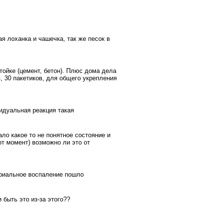
я лоханка и чашечка, так же песок в
тойке (цемент, бетон). Плюс дома дела
, 30 пакетиков, для общего укрепления
идуальная реакция такая
ло какое то не понятное состояние и
от момент) возможно ли это от
териальное воспаление пошло
быть это из-за этого??