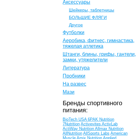
Аксессуары
Шейкеры, таблетницы
БОЛЬШИЕ ФЛЯГИ
Другое
Футболки
Аеробика, фитнес, гимнастика,
тяжелая атлетика
Штанги, блины, грифы, гантели,
замки, утяжелители
Литература
Пробники
На развес
Мази
Бренды спортивного
питания:
BioTech USA
6PAK Nutrition
7Nutrition
Activevites
ActivLab
ActiWay Nutrition
Allmax Nutrition
AllNutrition
AllSports Labs
American
Muscle
Amix Nutrition
Applied