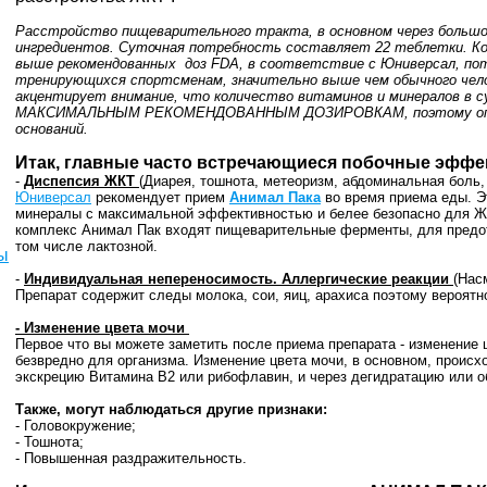
Расстройство пищеварительного тракта, в основном через большо
ингредиентов. Суточная потребность составляет 22 теблетки. 
выше рекомендованных доз FDA, в соответствие с Юниверсал, по
тренирующихся спортсменам, значительно выше чем обычного чел
акцентирует внимание, что количество витаминов и минералов в с
МАКСИМАЛЬНЫМ РЕКОМЕНДОВАННЫМ ДОЗИРОВКАМ, поэтому опас
оснований.
Итак, главные часто встречающиеся побочные эффе
-
Диспепсия ЖКТ
(Диарея, тошнота, метеоризм, абдоминальная боль,
Юниверсал
рекомендует прием
Анимал Пака
во время приема еды. Э
минералы с максимальной эффективностью и белее безопасно для Ж
комплекс Анимал Пак входят пищеварительные ферменты, для предо
том числе лактозной.
ы
-
Индивидуальная непереносимость. Аллергические реакции
(Нас
Препарат содержит следы молока, сои, яиц, арахиса поэтому вероятн
- Изменение цвета мочи
Первое что вы можете заметить после приема препарата - изменение 
безвредно для организма. Изменение цвета мочи, в основном, происх
экскрецию Витамина В2 или рибофлавин, и через дегидратацию или 
Также, могут наблюдаться другие признаки:
- Головокружение;
- Тошнота;
- Повышенная раздражительность.