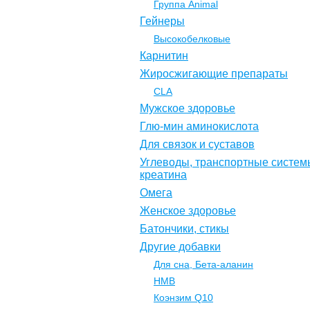
Группа Animal
Гейнеры
Высокобелковые
Карнитин
Жиросжигающие препараты
CLA
Мужское здоровье
Глю-мин аминокислота
Для связок и суставов
Углеводы, транспортные систем
креатина
Омега
Женское здоровье
Батончики, стикы
Другие добавки
Для сна, Бета-аланин
НМВ
Коэнзим Q10