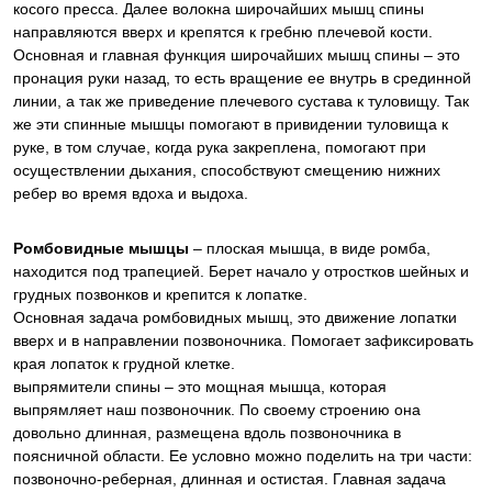
косого пресса. Далее волокна широчайших мышц спины
направляются вверх и крепятся к гребню плечевой кости.
Основная и главная функция широчайших мышц спины – это
пронация руки назад, то есть вращение ее внутрь в срединной
линии, а так же приведение плечевого сустава к туловищу. Так
же эти спинные мышцы помогают в привидении туловища к
руке, в том случае, когда рука закреплена, помогают при
осуществлении дыхания, способствуют смещению нижних
ребер во время вдоха и выдоха.
Ромбовидные мышцы
– плоская мышца, в виде ромба,
находится под трапецией. Берет начало у отростков шейных и
грудных позвонков и крепится к лопатке.
Основная задача ромбовидных мышц, это движение лопатки
вверх и в направлении позвоночника. Помогает зафиксировать
края лопаток к грудной клетке.
выпрямители спины – это мощная мышца, которая
выпрямляет наш позвоночник. По своему строению она
довольно длинная, размещена вдоль позвоночника в
поясничной области. Ее условно можно поделить на три части:
позвоночно-реберная, длинная и остистая. Главная задача