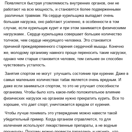
Появляется быстрая утомляемость внутренних органов, они не
работают на всю мощность, и становятся более подверженными
различных травмам. На сердце курильщика выпадает очень
большая нагрузка, оно работают усиленно, в особенности в том
случае, если курильщик курит и при этом занимается физическими
нагрузками.. Сердце курильщика совершает большее количество
толчком, чем сердце некурящего человека. Это становится
причиной преждевременного старения сердечной мышцы. Конечно
же, молодому организму намного проще переносить такие нагрузки,
однако чем старше становится человек, тем сильнее он способен
чувствовать усталость.
Занятия спортом не могут улучшить состояние при курении. Даже в
самых маленьких количествах табак является очень вредным. И
даже если заниматься спортом, то это не улучшит способности
организма. Чтобы было хоть какое-либо положительное влияние
физических нагрузок на организм нужно прекратить курить. Все то
хорошее, что дает спорт, уничтожается вредом от курения.
Чтобы лучше понимать это утверждение можно навести такой
убедительный пример. Когда организм отравляется, то для
излечения используют лекарственные препараты, а не водные
процедуры. Поэтому можно провести параллель и уяснить, что