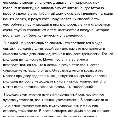
человеку становится сложно дышать при нагрузках, при
которых человеку, не зависимому от никотина, достаточно
просто сделать это. Табачный дым оказывает влияние на ткани
наших легких, в результате нарушается их способность
употреблять поступающий в них кислород. Легким становится
очень трубно справиться с тем количеством воздуха, которое
поступает при беге, физических упражнениях.
У людей, не увлекающихся спортом, это проявляется в виде
одышки, у людей с физической активностью это проявляется в
сбивании ритма движения и дыхания в процессе тренировки. Так как
кислород не полностью. Может поступать в легкие и
перебалтываться там, то в легких в результате повышается
содержание углекислого газа. Он возвращается в кровь, а это
мешает процессу подпитки мышц и внутренних органов человека,
кислород попросту не доходим к ним в нужном количестве. Это
может стать причиной развития различных заболеваний.
Последствием курения является нарушенный сон, постоянное
чувство усталости, повышенная утомляемость. В зависимости от
того, курит человек или нет, можно определить его уровень
стрессоустойчивости. В состав сигаретного дыма в основной части
входит такое вещество, как никотин. По своей структуре и