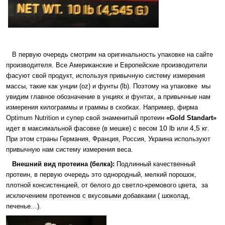
В первую очередь смотрим на оригинальность упаковке на сайте
производителя. Все Американские и Европейские производители
фасуют свой продукт, используя привычную систему измерения
массы, такие как унции (oz) и фунты (lb). Поэтому на упаковке мы
увидим главное обозначение в унциях и фунтах, а привычные нам
измерения килограммы и граммы в скобках. Например, фирма
Optimum Nutrition и супер свой знаменитый протеин
«Gold Standart»
10 lb
4,5 кг
идет в максимальной фасовке (в мешке) с весом
или
.
При этом страны Германия, Франция, Россия, Украина используют
привычную нам систему измерения веса.
Внешний вид протеина (белка):
Подлинный качественный
протеин, в первую очередь это однородный, мелкий порошок,
плотной консистенцией, от белого до светло-кремового цвета, за
исключением протеинов с вкусовыми добавками ( шоколад,
печенье…).