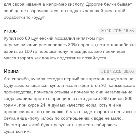
для сворачивания а например кислоту. Дорогие белки бывает
вообще не сворачиваются, но поддать хорошей кислотной
обработки то -будут
игорь
30.10.2015, 16:55
Купил ксб 80 щученский мсз.залил кипятком при
перемешивании растворилось 80% порошка,потом попробовал
варить из 100 гр порошка получилась довольно преличная
масса творога,как понять подскажите пожайлуста.
Ирина
31.07.2015, 00:05
Ага спасибо, купила сегодня первый раз протеин подумала не
буду заморачиваться, купила изолят фортоген 92, харьковского
производства, почитала отзывы и почему то они негативны-но
когда сварила про то в принципе за эти деньги 390 гривен 900
грамм, при курсе 24, я думаю качество норм, хоть я и не
профессионал, но при варке, белка в виде творога и пены как с
белка яйца -получилось по соотношению к воде не мало.
Посмотрим какой будет результат -протеин собираюсь
сушиться им.