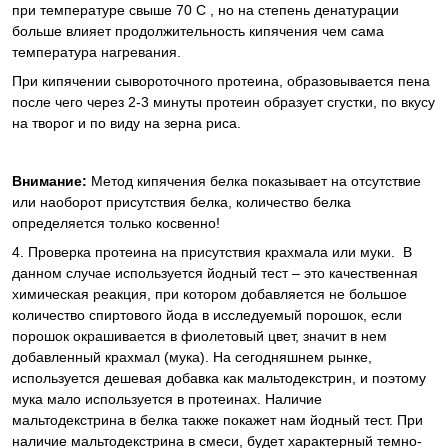
при температуре свыше 70 С , но на степень денатурации
больше влияет продолжительность кипячения чем сама
температура нагревания.
При кипячении сывороточного протеина, образовывается пена
после чего через 2-3 минуты протеин образует сгустки, по вкусу
на творог и по виду на зерна риса.
Внимание:
Метод кипячения белка показывает на отсутствие
или наоборот присутствия белка, количество белка
определяется только косвенно!
4. Проверка протеина на присутствия крахмала или муки. В
данном случае используется йодный тест – это качественная
химическая реакция, при котором добавляется не большое
количество спиртового йода в исследуемый порошок, если
порошок окрашивается в фиолетовый цвет, значит в нем
добавленный крахмал (мука). На сегодняшнем рынке,
используется дешевая добавка как мальтодекстрин, и поэтому
мука мало используется в протеинах. Наличие
мальтодекстрина в белка также покажет нам йодный тест. При
наличие мальтодекстрина в смеси, будет характерный темно-