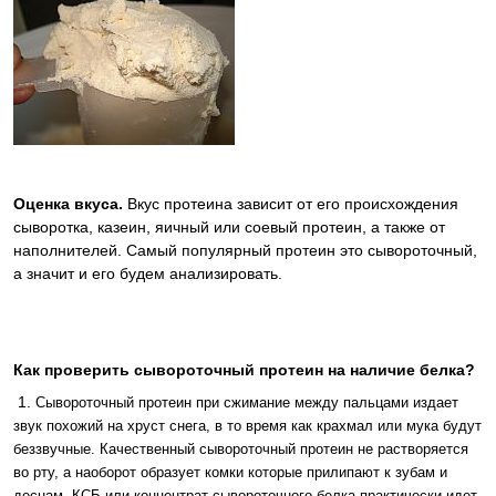
Оценка вкуса.
Вкус протеина зависит от его происхождения
сыворотка, казеин, яичный или соевый протеин, а также от
наполнителей. Самый популярный протеин это сывороточный,
а значит и его будем анализировать.
Как проверить сывороточный протеин на наличие белка?
1.
Сывороточный протеин при сжимание между пальцами издает
звук похожий на хруст снега, в то время как крахмал или мука будут
беззвучные.
Качественный сывороточный протеин не растворяется
во рту, а наоборот образует комки которые прилипают к зубам и
деснам.
КСБ или концентрат сывороточного белка практически идет