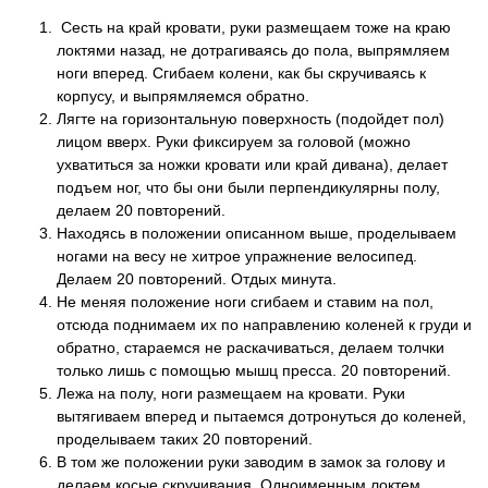
Сесть на край кровати, руки размещаем тоже на краю
локтями назад, не дотрагиваясь до пола, выпрямляем
ноги вперед. Сгибаем колени, как бы скручиваясь к
корпусу, и выпрямляемся обратно.
Лягте на горизонтальную поверхность (подойдет пол)
лицом вверх. Руки фиксируем за головой (можно
ухватиться за ножки кровати или край дивана), делает
подъем ног, что бы они были перпендикулярны полу,
делаем 20 повторений.
Находясь в положении описанном выше, проделываем
ногами на весу не хитрое упражнение велосипед.
Делаем 20 повторений. Отдых минута.
Не меняя положение ноги сгибаем и ставим на пол,
отсюда поднимаем их по направлению коленей к груди и
обратно, стараемся не раскачиваться, делаем толчки
только лишь с помощью мышц пресса. 20 повторений.
Лежа на полу, ноги размещаем на кровати. Руки
вытягиваем вперед и пытаемся дотронуться до коленей,
проделываем таких 20 повторений.
В том же положении руки заводим в замок за голову и
делаем косые скручивания. Одноименным локтем