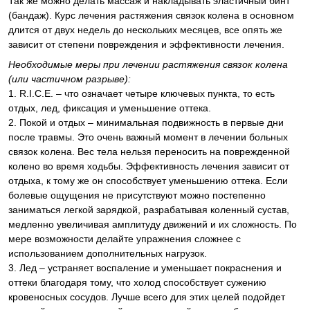
Так же можно делать массаж и накладывать эластичный бинт
(бандаж). Курс лечения растяжения связок колена в основном
длится от двух недель до нескольких месяцев, все опять же
зависит от степени повреждения и эффективности лечения.
Необходимые меры при лечении растяжения связок колена
(или частичном разрыве):
1. R.I.C.E. – что означает четыре ключевых пункта, то есть
отдых, лед, фиксация и уменьшение оттека.
2. Покой и отдых – минимальная подвижность в первые дни
после травмы. Это очень важный момент в лечении больных
связок колена. Вес тела нельзя переносить на поврежденной
колено во время ходьбы. Эффективность лечения зависит от
отдыха, к тому же он способствует уменьшению оттека. Если
болевые ощущения не присутствуют можно постепенно
заниматься легкой зарядкой, разрабатывая коленный сустав,
медленно увеличивая амплитуду движений и их сложность. По
мере возможности делайте упражнения сложнее с
использованием дополнительных нагрузок.
3. Лед – устраняет воспаление и уменьшает покраснения и
оттеки благодаря тому, что холод способствует сужению
кровеносных сосудов. Лучше всего для этих целей подойдет