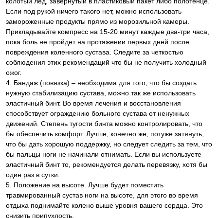
колотый лед, завернутый в пластиковый пакет либо полотенце.
Если под рукой ничего такого нет, можно использовать
замороженные продукты прямо из морозильной камеры.
Прикладывайте компресс на 15-20 минут каждые два-три часа,
пока боль не пройдет на протяжении первых дней после
повреждения коленного сустава. Следите за четкостью
соблюдения этих рекомендаций что бы не получить холодный
ожог.
4. Бандаж (повязка) – необходима для того, что бы создать
нужную стабилизацию сустава, можно так же использовать
эластичный бинт. Во время лечения и восстановления
способствует ограждению больного сустава от ненужных
движений. Степень тугости бинта можно контролировать, что
бы обеспечить комфорт. Лучше, конечно же, потуже затянуть,
что бы дать хорошую поддержку, но следует следить за тем, что
бы пальцы ноги не начинали отнимать. Если вы используете
эластичный бинт то, рекомендуется делать перевязку, хотя бы
один раз в сутки.
5. Положение на высоте. Лучше будет поместить
травмированный сустав ноги на высоте, для этого во время
отдыха поднимайте колено выше уровня вашего сердца. Это
снизить припухлость.