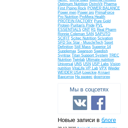
Optimum Nutrition
OstroVit
Pharma
First
Piping Rock
POWER BALANCE
Power men
Power pro
PrimaForce
Pro Nutrition
ProMera Health
PROTEIN FACTORY
Pure Gold
Protein
Puritan's Pride
PVL
ESSENTIALS
QNT
R1
Real Pharm
Ronnie Coleman
SAN
SAPUTO
SCIFIT
Scitec Nutrition
Scivation
SFD
Six Star - MuscleTech
Sport
Definition
Still Mass
Superior 14
Supplemax
Swanson
Swedish
Syntrax
Titan Support System
TREC
Nutrition
Twinlab
Ultimate nutrition
Universal
UNS
USN
USP Labs
Vision
nutrition
VitaLife
VP Lab
VPX
Weider
WEIDER USA
Łowickie
Атлант
Ванситон
На развес
фортоген
Мы в соцсетях
Новые записи в
блоге