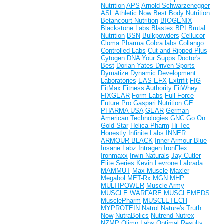
Nutrition
APS
Arnold Schwarzenegger
ASL
Athletic Now
Best Body Nutrition
Betancourt Nutrition
BIOGENIX
Blackstone Labs
Blastex
BPI
Brutal
Nutrition
BSN
Bulkpowders
Cellucor
Cloma Pharma
Cobra labs
Collango
Controlled Labs
Cut and Ripped Plus
Cytogen
DNA Your Supps
Doctor's
Best
Dorian Yates
Driven Sports
Dymatize
Dynamic Development
Laboratories
EAS
EFX
Extrifit
FIG
FitMax
Fitness Authority
FitWhey
FIXGEAR
Form Labs
Full Force
Future Pro
Gaspari Nutrition
GE
PHARMA USA
GEAR
German
American Technologies
GNC
Go On
Gold Star
Helica Pharm
Hi-Tec
Honestly
Infinite Labs
INNER
ARMOUR BLACK
Inner Armour Blue
Insane Labz
Intragen
IronFlex
Ironmaxx
Irwin Naturals
Jay Cutler
Elite Series
Kevin Levrone
Labrada
MAMMUT
Max Muscle
Maxler
Megabol
MET-Rx
MGN
MHP
MULTIPOWER
Muscle Army
MUSCLE WARFARE
MUSCLEMEDS
MusclePharm
MUSCLETECH
MYPROTEIN
Natrol
Nature's Truth
Now
NutraBolics
Nutrend
Nutrex
NZMP
Olimp Labs
Optimal Results