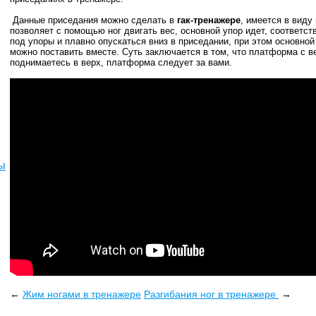
Данные приседания можно сделать в
гак-тренажере
, имеется в виду
позволяет с помощью ног двигать вес, основной упор идет, соответств
под упоры и плавно опускаться вниз в приседании, при этом основной
можно поставить вместе. Суть заключается в том, что платформа с ве
поднимаетесь в верх, платформа следует за вами.
ы
←
Жим ногами в тренажере
Разгибания ног в тренажере
→