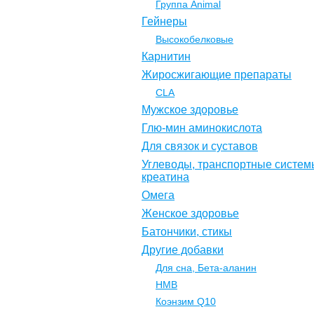
Группа Animal
Гейнеры
Высокобелковые
Карнитин
Жиросжигающие препараты
CLA
Мужское здоровье
Глю-мин аминокислота
Для связок и суставов
Углеводы, транспортные систем
креатина
Омега
Женское здоровье
Батончики, стикы
Другие добавки
Для сна, Бета-аланин
НМВ
Коэнзим Q10