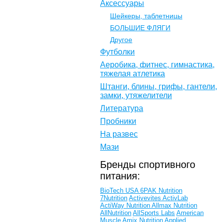
Аксессуары
Шейкеры, таблетницы
БОЛЬШИЕ ФЛЯГИ
Другое
Футболки
Аеробика, фитнес, гимнастика,
тяжелая атлетика
Штанги, блины, грифы, гантели,
замки, утяжелители
Литература
Пробники
На развес
Мази
Бренды спортивного
питания:
BioTech USA
6PAK Nutrition
7Nutrition
Activevites
ActivLab
ActiWay Nutrition
Allmax Nutrition
AllNutrition
AllSports Labs
American
Muscle
Amix Nutrition
Applied