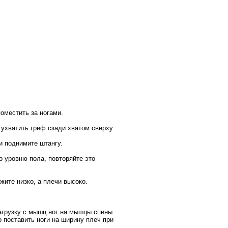
оместить за ногами.
ухватить гриф сзади хватом сверху.
и поднимите штангу.
о уровню пола, повторяйте это
жите низко, а плечи высоко.
агрузку с мышц ног на мышцы спины.
 поставить ноги на ширину плеч при