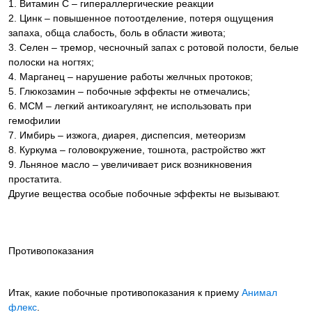
1. Витамин С – гипераллергические реакции
2. Цинк – повышенное потоотделение, потеря ощущения
запаха, обща слабость, боль в области живота;
3. Селен – тремор, чесночный запах с ротовой полости, белые
полоски на ногтях;
4. Марганец – нарушение работы желчных протоков;
5. Глюкозамин – побочные эффекты не отмечались;
6. МСМ – легкий антикоагулянт, не использовать при
гемофилии
7. Имбирь – изжога, диарея, диспепсия, метеоризм
8. Куркума – головокружение, тошнота, растройство жкт
9. Льняное масло – увеличивает риск возникновения
простатита.
Другие вещества особые побочные эффекты не вызывают.
Противопоказания
Итак, какие побочные противопоказания к приему
Анимал
флекс
.