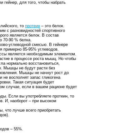
и гейнер, для того, чтобы набрать
глийского, то
протеин
– это белок.
ним с разновидностей спортивного
орого является белок. В состав
о 70-90 % белка.
ово-углеводной смесью. В гейнере
ся примерно 85-95% углеводов.
ссы является необходимым элементом.
астие в процессе роста мышц. Но чтобы
гла нормально восстановиться,
. Мышцы не будут расти без
новления. Мышцы не начнут рост до
ни не восполнят запас гликогена
ировки. Такая ситуация будет
ом случае, если в вашем рационе будет
ы. Если вы употребляете протеин, то
в. И, наоборот – при высоком
, что лучше всего приобретать
дов).
водов – 55%.