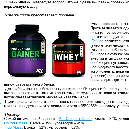
Очень многих интересует вопрос, что же лучше выбрать – протеин ил
нормальную массу.
Что же собой представляет протеин?
Если перевести с ан
Протеин является од
питания, основой кот
протеина входит окол
Гейнер
является белк
(энергетике) находит
Белок при наборе ма
Он берет активное уч
энергия в мышцах мо
необходимы углеводы
необходимого восста
того момента, пока о
(энергии) после трен
происходить даже в т
присутствовать много белка.
Для набора мышечной массы одинаково необходимы и белки и углевод
высока вероятность того, что организму не будет достаточно углеводо
потреблении углеводов может не хватать белка.
ы
Если проанализировать все вышесказанное, то можно сделать выводы
гейнеры с содержанием углеводов и белка 35%/ 55% (в пользу углево
Пример:
Самый оптимальный вариант -
Pro Complex Gainer
. Белка – 34%, угле
Up Your Mass
. Белка – 35%, углеводов – 45%.
True-Mass
. Белка – 31%, углеводов – 52%.