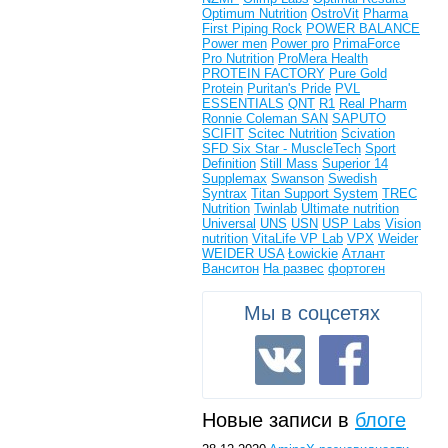
Optimum Nutrition
OstroVit
Pharma
First
Piping Rock
POWER BALANCE
Power men
Power pro
PrimaForce
Pro Nutrition
ProMera Health
PROTEIN FACTORY
Pure Gold
Protein
Puritan's Pride
PVL
ESSENTIALS
QNT
R1
Real Pharm
Ronnie Coleman
SAN
SAPUTO
SCIFIT
Scitec Nutrition
Scivation
SFD
Six Star - MuscleTech
Sport
Definition
Still Mass
Superior 14
Supplemax
Swanson
Swedish
Syntrax
Titan Support System
TREC
Nutrition
Twinlab
Ultimate nutrition
Universal
UNS
USN
USP Labs
Vision
nutrition
VitaLife
VP Lab
VPX
Weider
WEIDER USA
Łowickie
Атлант
Ванситон
На развес
фортоген
Мы в соцсетях
Новые записи в
блоге