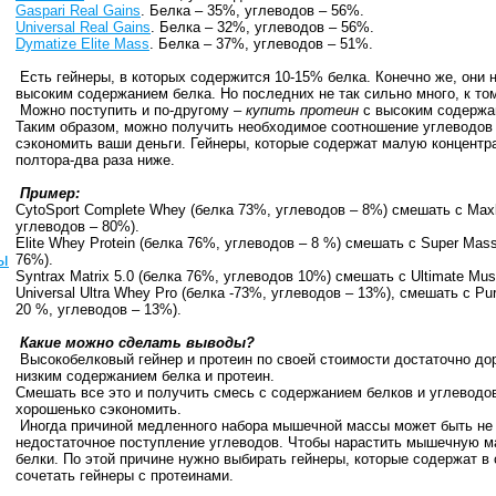
Gaspari Real Gains
. Белка – 35%, углеводов – 56%.
Universal Real Gains
. Белка – 32%, углеводов – 56%.
Dymatize Elite Mass
. Белка – 37%, углеводов – 51%.
Есть гейнеры, в которых содержится 10-15% белка. Конечно же, они 
высоким содержанием белка. Но последних не так сильно много, к то
Можно поступить и по-другому –
купить протеин
с высоким содержан
Таким образом, можно получить необходимое соотношение углеводов 
сэкономить ваши деньги. Гейнеры, которые содержат малую концентр
полтора-два раза ниже.
Пример:
CytoSport Complete Whey (белка 73%, углеводов – 8%) смешать с Maxle
углеводов – 80%).
Elite Whey Protein (белка 76%, углеводов – 8 %) смешать с Super Mass
ы
76%).
Syntrax Matrix 5.0 (белка 76%, углеводов 10%) смешать с Ultimate Mus
Universal Ultra Whey Pro (белка -73%, углеводов – 13%), смешать с Pur
20 %, углеводов – 13%).
Какие можно сделать выводы?
Высокобелковый гейнер и протеин по своей стоимости достаточно дор
низким содержанием белка и протеин.
Смешать все это и получить смесь с содержанием белков и углеводов
хорошенько сэкономить.
Иногда причиной медленного набора мышечной массы может быть не то
недостаточное поступление углеводов. Чтобы нарастить мышечную ма
белки. По этой причине нужно выбирать гейнеры, которые содержат в 
сочетать гейнеры с протеинами.