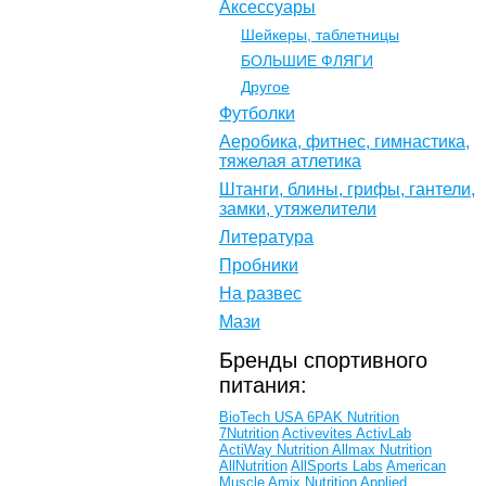
Аксессуары
Шейкеры, таблетницы
БОЛЬШИЕ ФЛЯГИ
Другое
Футболки
Аеробика, фитнес, гимнастика,
тяжелая атлетика
Штанги, блины, грифы, гантели,
замки, утяжелители
Литература
Пробники
На развес
Мази
Бренды спортивного
питания:
BioTech USA
6PAK Nutrition
7Nutrition
Activevites
ActivLab
ActiWay Nutrition
Allmax Nutrition
AllNutrition
AllSports Labs
American
Muscle
Amix Nutrition
Applied