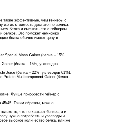
не такие эффективные, чем гейнеры с
му же их стоимость достаточно велика.
ием белка и смешать его с гейнером.
и белков. Это поможет немножко
ацию белка обычно имеют цену в
r Special Mass Gainer (белка – 15%,
 Gainer (белка – 15%, углеводов –
cle Juice (белка – 22%, углеводов 61%).
e Protein Multicomponent Gainer (белка -
огие. Лучше приобрести гейнер с
 45/45. Таким образом, можно
лько то, что не хватает белков, а и
ссу нужно потреблять и углеводы и
себе высокое количество белка, или же