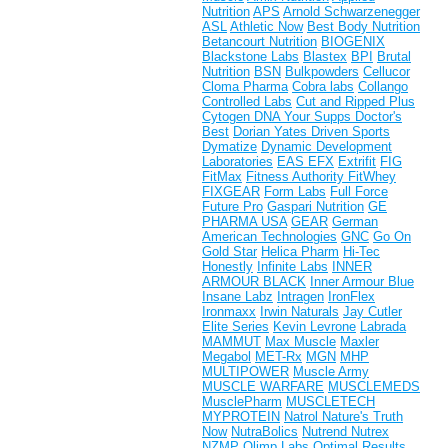
Nutrition
APS
Arnold Schwarzenegger
ASL
Athletic Now
Best Body Nutrition
Betancourt Nutrition
BIOGENIX
Blackstone Labs
Blastex
BPI
Brutal
Nutrition
BSN
Bulkpowders
Cellucor
Cloma Pharma
Cobra labs
Collango
Controlled Labs
Cut and Ripped Plus
Cytogen
DNA Your Supps
Doctor's
Best
Dorian Yates
Driven Sports
Dymatize
Dynamic Development
Laboratories
EAS
EFX
Extrifit
FIG
FitMax
Fitness Authority
FitWhey
FIXGEAR
Form Labs
Full Force
Future Pro
Gaspari Nutrition
GE
PHARMA USA
GEAR
German
American Technologies
GNC
Go On
Gold Star
Helica Pharm
Hi-Tec
Honestly
Infinite Labs
INNER
ARMOUR BLACK
Inner Armour Blue
Insane Labz
Intragen
IronFlex
Ironmaxx
Irwin Naturals
Jay Cutler
Elite Series
Kevin Levrone
Labrada
MAMMUT
Max Muscle
Maxler
Megabol
MET-Rx
MGN
MHP
MULTIPOWER
Muscle Army
MUSCLE WARFARE
MUSCLEMEDS
MusclePharm
MUSCLETECH
MYPROTEIN
Natrol
Nature's Truth
Now
NutraBolics
Nutrend
Nutrex
NZMP
Olimp Labs
Optimal Results