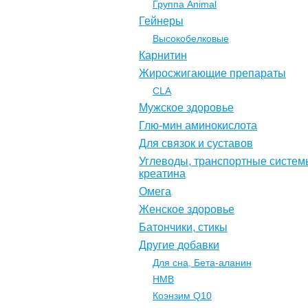
Группа Animal
Гейнеры
Высокобелковые
Карнитин
Жиросжигающие препараты
CLA
Мужское здоровье
Глю-мин аминокислота
Для связок и суставов
Углеводы, транспортные систем
креатина
Омега
Женское здоровье
Батончики, стикы
Другие добавки
Для сна, Бета-аланин
НМВ
Коэнзим Q10