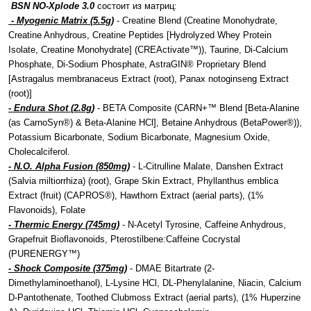
BSN NO-Xplode 3.0
состоит из матриц:
- Myogenic Matrix (5.5g)
- Creatine Blend (Creatine Monohydrate,
Creatine Anhydrous, Creatine Peptides [Hydrolyzed Whey Protein
Isolate, Creatine Monohydrate] (CREActivate™)), Taurine, Di-Calcium
Phosphate, Di-Sodium Phosphate, AstraGIN® Proprietary Blend
[Astragalus membranaceus Extract (root), Panax notoginseng Extract
(root)]
- Endura Shot (2.8g
)
- BETA Composite (CARN+™ Blend [Beta-Alanine
(as CarnoSyn®) & Beta-Alanine HCl], Betaine Anhydrous (BetaPower®)),
Potassium Bicarbonate, Sodium Bicarbonate, Magnesium Oxide,
Cholecalciferol.
- N.O. Alpha Fusion (850mg)
- L-Citrulline Malate, Danshen Extract
(Salvia miltiorrhiza) (root), Grape Skin Extract, Phyllanthus emblica
Extract (fruit) (CAPROS®), Hawthorn Extract (aerial parts), (1%
Flavonoids), Folate
- Thermic Energy (745mg)
- N-Acetyl Tyrosine, Caffeine Anhydrous,
Grapefruit Bioflavonoids, Pterostilbene:Caffeine Cocrystal
(PURENERGY™)
- Shock Composite (375mg)
- DMAE Bitartrate (2-
Dimethylaminoethanol), L-Lysine HCl, DL-Phenylalanine, Niacin, Calcium
D-Pantothenate, Toothed Clubmoss Extract (aerial parts), (1% Huperzine