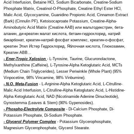
Acid Interfusion, Betaine HCl, Sodium Bicarbonate, Creatine-Sodium
Phosphate Matrix, Creatinol-O-Phosphate, Creatine Ethyl Ester HCl,
Malic Acid, Glycocyamine, Guanidino Propionic Acid, Cinnamon Extract
(Bark) (Cinnulin PF), Ketoisocaproate Potassium, Creatine-Alpha-
Aminobutyric Acid Matrix (Creatine AAB) или мальтодекстрин, бета-
аланин, ди-креатин малат кислота, бетаин-гидрохлорид, натрий
бикарбонат, креатин-натрий фосфат комплекс, креатин-о-фосфат,
креатин Этил Истер Гидрохлорид, Яблочная кислота, Глюкозамин,
Креатин ABB…
- Ener-Tropic Xplosion
- L-Tyrosine, Taurine, Glucuronolactone,
Methylxanthine (Caffeine), L-Tyrosine-Alpha Ketoglutaric Acid, MCTs
(Medium Chain Triglycerides), Lesser Periwinkle (Whole Plant) (95%
Vinpocetine, 98% Vincamine, 98% Vinburnine).
- N.O. Meta-Fusion
- L-Arginine-Alpha Ketoglutaric Acid, L-Citrulline-
Malic Acid Interfusion, L-Citrulline-Alpha Ketoglutaric Acid, L-Histidine-
Alpha Ketoglutaric Acid, NAD (Nicotinamide Adenine Dinucleotide),
Gynostemma (Leaves & Stem) (90% Gypenosides).
- Phospho-Electrolyte Composite
- Di-Calcium Phosphate, Di-
Potassium Phosphate, Di-Sodium Phosphate.
- Glycerol Polymer Complex
- Potassium Glycerophosphate,
Magnesium Glycerophosphate, Glycerol Stearate.