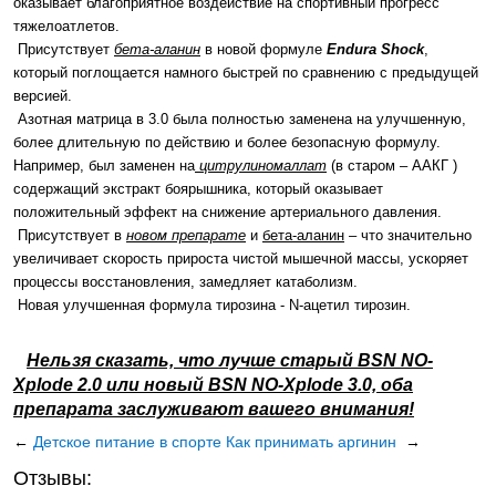
оказывает благоприятное воздействие на спортивный прогресс
тяжелоатлетов.
Присутствует
бета-аланин
в новой формуле
Endura Shock
,
который поглощается намного быстрей по сравнению с предыдущей
версией.
Азотная матрица в 3.0 была полностью заменена на улучшенную,
более длительную по действию и более безопасную формулу.
Например, был заменен на
цитрулиномаллат
(в старом – ААКГ )
содержащий экстракт боярышника, который оказывает
положительный эффект на снижение артериального давления.
Присутствует в
новом препарате
и
бета-аланин
– что значительно
увеличивает скорость прироста чистой мышечной массы, ускоряет
процессы восстановления, замедляет катаболизм.
Новая улучшенная формула тирозина - N-ацетил тирозин.
Нельзя сказать, что лучше старый BSN NO-
Xplode 2.0 или новый BSN NO-Xplode 3.0, оба
препарата заслуживают вашего внимания!
←
Детское питание в спорте
Как принимать аргинин
→
Отзывы: