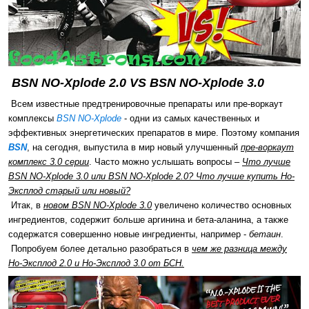
BSN NO-Xplode 2.0 VS BSN NO-Xplode 3.0
Всем известные предтренировочные препараты или пре-воркаут
комплексы
BSN NO-Xplode
- одни из самых качественных и
эффективных энергетических препаратов в мире. Поэтому компания
BSN
, на сегодня, выпустила в мир новый улучшенный
пре-воркаут
комплекс 3.0 серии
. Часто можно услышать вопросы –
Что лучше
BSN NO-Xplode 3.0 или BSN NO-Xplode 2.0? Что лучше купить Но-
Эксплод старый или новый?
Итак, в
новом BSN NO-Xplode 3.0
увеличено количество основных
ингредиентов, содержит больше аргинина и бета-аланина, а также
содержатся совершенно новые ингредиенты, например -
бетаин
.
Попробуем более детально разобраться в
чем же разница между
Но-Эксплод 2.0 и Но-Эксплод 3.0 от БСН.