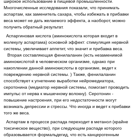
широкое использование в пищевой промышленности.
Многочисленные исследования показали, что принимать
аспартам, как заменитель сахара, чтобы избежать в прибавки
веса может не дать желаемого эффекта, а наоборот, можно
получить обратный результат.
Аспаргиновая кислота (аминокислота которая входит в
молекулу аспартама) основной эффект: стимуляция нервной
системы, увеличивает аппетит, что значит и прибавка веса.
Вторая составляющая фенилаланин (есть незаменимой
аминокислотой в человеческом организме, однако при
накоплении данной аминокислоты в организме, ведет к
повреждению нервной системы. ) Также, фенилаланин
способствует к угнетению выработки нейромедиатора,
серотонина (медиатор нервной системы, помогает проводить
импульс от нерва к мышечному волокну). Серотонин -
повышение настроения, при его недостаточности могут
возникать депрессии и стрессы. Что иногда и ведет к прибавки
того же веса.
Аспартам в процессе распада переходит в метанол (крайне
токсическое вещество), при следующем распаде которого
образовывается формальдегид, что есть канцерогенным