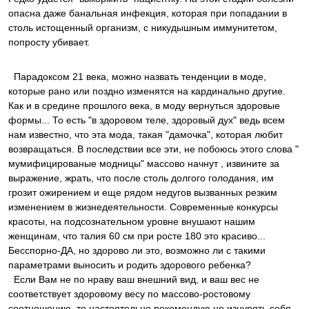
опасна даже банальная инфекция, которая при попадании в
столь истощенный организм, с никудышным иммунитетом,
попросту убивает.
Парадоксом 21 века, можно назвать тенденции в моде,
которые рано или поздно изменятся на кардинально другие.
Как и в средине прошлого века, в моду вернуться здоровые
формы... То есть "в здоровом теле, здоровый дух" ведь всем
нам известно, что эта мода, такая "дамочка", которая любит
возвращаться. В последствии все эти, не побоюсь этого слова "
мумифицированые модницы" массово начнут , извините за
выражение, жрать, что после столь долгого голодания, им
грозит ожирением и еще рядом недугов вызванных резким
изменением в жизнедеятельности. Современные конкурсы
красоты, на подсознательном уровне внушают нашим
женщинам, что талия 60 см при росте 180 это красиво...
Бесспорно-ДА, но здорово ли это, возможно ли с такими
параметрами выносить и родить здорового ребенка?
Если Вам не по нраву ваш внешний вид, и ваш вес не
соответствует здоровому весу по массово-ростовому
соотношению, то настоятельно рекомендую не изнурять себя