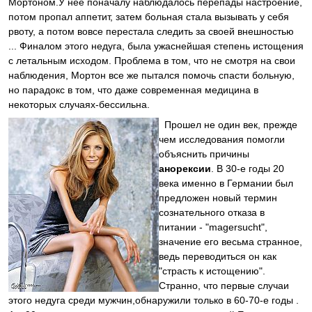
Мортоном.У нее поначалу наблюдалось перепады настроение,
потом пропал аппетит, затем больная стала вызывать у себя
рвоту, а потом вовсе перестала следить за своей внешностью
... Финалом этого недуга, была ужаснейшая степень истощения
с летальным исходом. Проблема в том, что не смотря на свои
наблюдения, Мортон все же пытался помочь спасти больную,
но парадокс в том, что даже современная медицина в
некоторых случаях-бессильна.
Прошел не один век, прежде
чем исследования помогли
объяснить причины
анорексии
. В 30-е годы 20
века именно в Германии был
предложен новый термин
сознательного отказа в
питании - "magersucht",
значение его весьма странное,
ведь переводиться он как
"страсть к истощению".
Странно, что первые случаи
этого недуга среди мужчин,обнаружили только в 60-70-е годы .