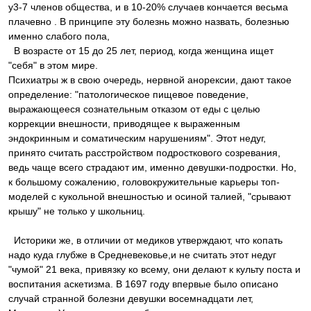
у3-7 членов общества, и в 10-20% случаев кончается весьма
плачевно . В принципе эту болезнь можно назвать, болезнью
именно слабого пола,
В возрасте от 15 до 25 лет, период, когда женщина ищет
"себя" в этом мире.
Психиатры ж в свою очередь, нервной анорексии, дают такое
определение: "патологическое пищевое поведение,
выражающееся сознательным отказом от еды с целью
коррекции внешности, приводящее к выраженным
эндокринным и соматическим нарушениям". Этот недуг,
принято считать расстройством подросткового созревания,
ведь чаще всего страдают им, именно девушки-подростки. Но,
к большому сожалению, головокружительные карьеры топ-
моделей с кукольной внешностью и осиной талией, "срывают
крышу" не только у школьниц.
Историки же, в отличии от медиков утверждают, что копать
надо куда глубже в Средневековье,и не считать этот недуг
"чумой" 21 века, привязку ко всему, они делают к культу поста и
воспитания аскетизма. В 1697 году впервые было описано
случай странной болезни девушки восемнадцати лет,