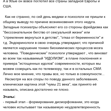
А в 90ые он вовсе поглотил все страны западной Европы и
США.
Как не странно, по сей день медики и психологи не пришли к
общему выводу по причине возникновения этого недуга.
Западные психиатры объясняют его со стороны фрейдизма как
"бессознательное бегство от сексуальной жизни" или
"стремление вернуться в детство", "отказ от беременности" и
т.д. Эндокринологи в свою очередь утверждают, что причиной
является нарушение тонких биохимических процессов мозга
человека. "Поведенческие" психологи утверждают , что виноват
во всем так называемый "ИДОЛИЗМ", в плане поклонения и
примера "истощенных идолов" современности, которых мы
можем созерцать как по телевизору, так и в остальных СМИ.
Лично мое мнение, что правы все, но только в совокупности...
Несмотря на все споры по поводу данного заболевания,
клиническая картина этой "чумы 21 века", как принято её
называть, описана достаточно не плохо.
Этапы:
- первый этап - формирование дисморфомании, это когда
человек испытывает так называемую неудовлетворенность