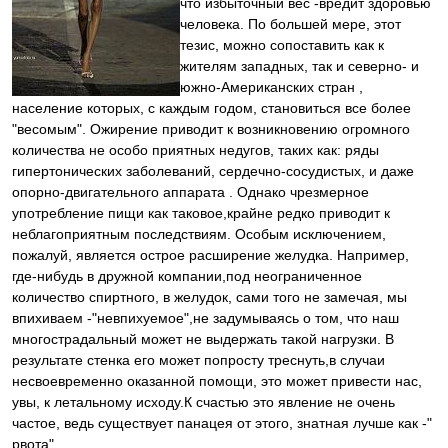
что избыточный вес -вредит здоровью
человека. По большей мере, этот
тезис, можно сопоставить как к
жителям западных, так и северно- и
южно-Американских стран ,
население которых, с каждым годом, становиться все более
"весомым". Ожирение приводит к возникновению огромного
количества не особо приятных недугов, таких как: ряды
гипертонических заболеваний, сердечно-сосудистых, и даже
опорно-двигательного аппарата . Однако чрезмерное
употребление пищи как таковое,крайне редко приводит к
неблагоприятным последствиям. Особым исключением,
пожалуй, является острое расширение желудка. Например,
где-нибудь в дружной компании,под неограниченное
количество спиртного, в желудок, сами того не замечая, мы
впихиваем -"невпихуемое",не задумываясь о том, что наш
многострадальный может не выдержать такой нагрузки. В
результате стенка его может попросту треснуть,в случаи
несвоевременно оказанной помощи, это может привести нас,
увы, к летальному исходу.К счастью это явление не очень
частое, ведь существует панацея от этого, знатная лучше как -"
рвота".