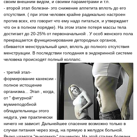
своим внешним видом, и своими параметрами и т.п.
- второй этап болезни- это снижение аппетита вплоть до его
отсутствия. ( при этом человек крайне радикально настроен
против всех, кто говорит что ему надо питаться, и утверждает
что он в полном порядке). На этом этапе потеря массы тела
достигает до 20-25% от первоначальной . У особ женского пола
прекращается функционирование детородных органов,
сбивается менструальный цикл, вплоть до полного отсутствия
менструации. В последствии голодания в эндокринной системе
человека происходят полный коллапс.
- третий этап-
формирование кахексии -
полное истощение
организма... Этап , когда,
от " фигурной"
мумиеподобной
обладательницы этого
недуга, уже практически
ничего не зависит. Дальнейшее спасение возможно только в
случаи питания через зонд, на прямую в желудок больной.
Редко удается "выкормить" пациентку. На этой стадии болезни