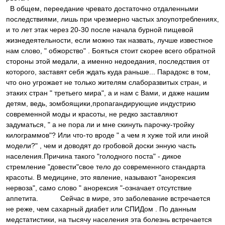
В общем, переедание чревато достаточно отдаленными
последствиями, лишь при чрезмерно частых злоупотреблениях,
и то лет этак через 20-30 после начала бурной пищевой
жизнедеятельности, если можно так назвать, лучше известное
нам слово, " обжорство" . Бояться стоит скорее всего обратной
стороны этой медали, а именно недоедания, последствия от
которого, заставят себя ждать куда раньше... Парадокс в том,
что оно угрожает не только жителям слаборазвитых стран, и
этаких стран " третьего мира", а и нам с Вами, и даже нашим
детям, ведь, зомбоящики,пропагандирующие индустрию
современной моды и красоты, не редко заставляют
задуматься, " а не пора ли и мне скинуть парочку-тройку
килограммов"? Или что-то вроде " а чем я хуже той или иной
модели?" , чем и доводят до гробовой доски энную часть
населения.Причина такого "голодного поста" - дикое
стремление "довести"свое тело до современного стандарта
красоты. В медицине, это явление, называют "анорексия
нервоза", само слово " анорексия "-означает отсутствие
аппетита. Сейчас в мире, это заболевание встречается
не реже, чем сахарный диабет или СПИДом . По данным
медстатистики, на тысячу населения эта болезнь встречается