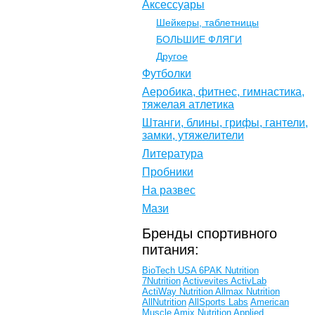
Аксессуары
Шейкеры, таблетницы
БОЛЬШИЕ ФЛЯГИ
Другое
Футболки
Аеробика, фитнес, гимнастика,
тяжелая атлетика
Штанги, блины, грифы, гантели,
замки, утяжелители
Литература
Пробники
На развес
Мази
Бренды спортивного
питания:
BioTech USA
6PAK Nutrition
7Nutrition
Activevites
ActivLab
ActiWay Nutrition
Allmax Nutrition
AllNutrition
AllSports Labs
American
Muscle
Amix Nutrition
Applied