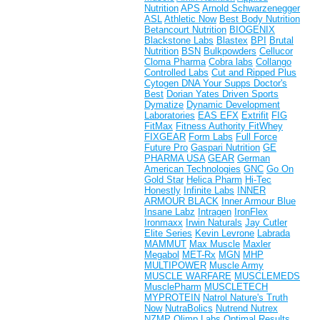
Nutrition
APS
Arnold Schwarzenegger
ASL
Athletic Now
Best Body Nutrition
Betancourt Nutrition
BIOGENIX
Blackstone Labs
Blastex
BPI
Brutal
Nutrition
BSN
Bulkpowders
Cellucor
Cloma Pharma
Cobra labs
Collango
Controlled Labs
Cut and Ripped Plus
Cytogen
DNA Your Supps
Doctor's
Best
Dorian Yates
Driven Sports
Dymatize
Dynamic Development
Laboratories
EAS
EFX
Extrifit
FIG
FitMax
Fitness Authority
FitWhey
FIXGEAR
Form Labs
Full Force
Future Pro
Gaspari Nutrition
GE
PHARMA USA
GEAR
German
American Technologies
GNC
Go On
Gold Star
Helica Pharm
Hi-Tec
Honestly
Infinite Labs
INNER
ARMOUR BLACK
Inner Armour Blue
Insane Labz
Intragen
IronFlex
Ironmaxx
Irwin Naturals
Jay Cutler
Elite Series
Kevin Levrone
Labrada
MAMMUT
Max Muscle
Maxler
Megabol
MET-Rx
MGN
MHP
MULTIPOWER
Muscle Army
MUSCLE WARFARE
MUSCLEMEDS
MusclePharm
MUSCLETECH
MYPROTEIN
Natrol
Nature's Truth
Now
NutraBolics
Nutrend
Nutrex
NZMP
Olimp Labs
Optimal Results