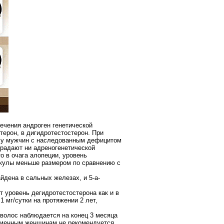
лечения андроген генетической
терон, в дигидротестостерон. При
о у мужчин с наследованным дефицитом
традают ни адреногенетической
о в очага алопеции, уровень
кулы меньше размером по сравнению с
йдена в сальных железах, и 5-а-
т уровень дегидротестостерона как и в
1 мг/сутки на протяжении 2 лет,
а волос наблюдается на конец 3 месяца
ременным женщинам не рекомендуется