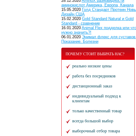
28.12.2020
AminoX разновидности
аминокислот Америка, Европа, Канада
15.05.2020
Голд Стандарт Протеин Нов
Дизайн США
15.02.2020
Gold Standard Natural и Gold
Standard - сравнение
16.01.2020
Animal Flex подделка или чт
нужно значить?!
06.01.2020
Энимал флекс для суставов
Показание. Болезни
ПОЧЕМУ СТОИТ ВЫБРАТЬ НАС?
реально низкие цены
работа без посредников
дистанционный заказ
индивидуальный подход к
клиентам
только качественный товар
всегда большой выбор
выборочный отбор товара