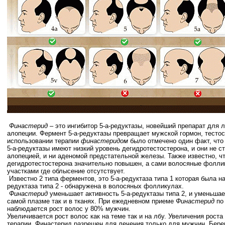
Финастерид
– это ингибитор 5-а-редуктазы, новейший препарат для 
алопеции. Фермент 5-а-редуктазы превращает мужской гормон, тестос
использовании терапии
финастеридом
было отмечено один факт, чт
5-а-редуктазы имеют низкий уровень дегидротестостерона, и они не с
алопецией, и ни аденомой предстательной железы. Также известно, чт
дегидротестостерона значительно повышен, а сами волосяные фолли
участками где облысение отсутствует.
Известно 2 типа ферментов, это 5-а-редуктаза типа 1 которая была на
редуктаза типа 2 - обнаружена в волосяных фолликулах.
Финастерид
уменьшает активность 5-а-редуктазы типа 2, и уменьшае
самой плазме так и в тканях. При ежедневном приеме
Финастерид
по 
наблюдается рост волос у 80% мужчин.
Увеличивается рост волос как на теме так и на лбу. Увеличения рост
терапии. Финастерид разрешен для лечения только для мужчин. Бе