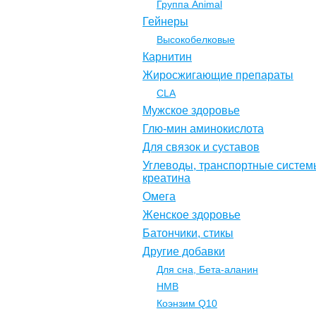
Группа Animal
Гейнеры
Высокобелковые
Карнитин
Жиросжигающие препараты
CLA
Мужское здоровье
Глю-мин аминокислота
Для связок и суставов
Углеводы, транспортные систем
креатина
Омега
Женское здоровье
Батончики, стикы
Другие добавки
Для сна, Бета-аланин
НМВ
Коэнзим Q10