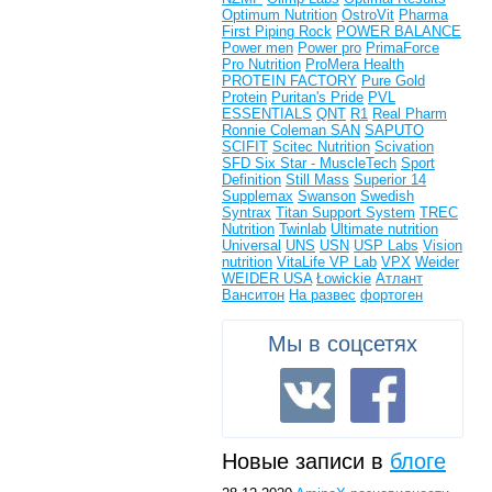
Optimum Nutrition
OstroVit
Pharma
First
Piping Rock
POWER BALANCE
Power men
Power pro
PrimaForce
Pro Nutrition
ProMera Health
PROTEIN FACTORY
Pure Gold
Protein
Puritan's Pride
PVL
ESSENTIALS
QNT
R1
Real Pharm
Ronnie Coleman
SAN
SAPUTO
SCIFIT
Scitec Nutrition
Scivation
SFD
Six Star - MuscleTech
Sport
Definition
Still Mass
Superior 14
Supplemax
Swanson
Swedish
Syntrax
Titan Support System
TREC
Nutrition
Twinlab
Ultimate nutrition
Universal
UNS
USN
USP Labs
Vision
nutrition
VitaLife
VP Lab
VPX
Weider
WEIDER USA
Łowickie
Атлант
Ванситон
На развес
фортоген
Мы в соцсетях
Новые записи в
блоге