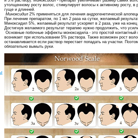
и 5% раствор).
Миноксидил
- препарат увеличивает размер самих вол
утолщенному росту волос, стимулирует волосы к активному росту, в 
гуще и длинней.
Миноксидил
2% применяться для лечения андрогенетической алопеци
При лечение препаратом, по 1 мл 2 раза на сутки, желаемый результа
Миноксидил 5%, желаемый результат ускоряет в 2 раза, уже на конец
Достигнув желаемого результат терапию нужно продолжить, что усили
Основные побочные эффекты моноксидила - это простой контактный и
возникает при использовании 5% раствора. Также возможен рост воло
останавливается если раствор перестает попадать на участки. Поэто
обязательно вымыть руки.
ы