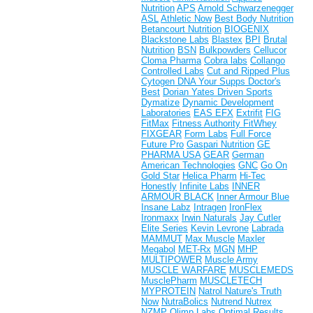
Nutrition
APS
Arnold Schwarzenegger
ASL
Athletic Now
Best Body Nutrition
Betancourt Nutrition
BIOGENIX
Blackstone Labs
Blastex
BPI
Brutal
Nutrition
BSN
Bulkpowders
Cellucor
Cloma Pharma
Cobra labs
Collango
Controlled Labs
Cut and Ripped Plus
Cytogen
DNA Your Supps
Doctor's
Best
Dorian Yates
Driven Sports
Dymatize
Dynamic Development
Laboratories
EAS
EFX
Extrifit
FIG
FitMax
Fitness Authority
FitWhey
FIXGEAR
Form Labs
Full Force
Future Pro
Gaspari Nutrition
GE
PHARMA USA
GEAR
German
American Technologies
GNC
Go On
Gold Star
Helica Pharm
Hi-Tec
Honestly
Infinite Labs
INNER
ARMOUR BLACK
Inner Armour Blue
Insane Labz
Intragen
IronFlex
Ironmaxx
Irwin Naturals
Jay Cutler
Elite Series
Kevin Levrone
Labrada
MAMMUT
Max Muscle
Maxler
Megabol
MET-Rx
MGN
MHP
MULTIPOWER
Muscle Army
MUSCLE WARFARE
MUSCLEMEDS
MusclePharm
MUSCLETECH
MYPROTEIN
Natrol
Nature's Truth
Now
NutraBolics
Nutrend
Nutrex
NZMP
Olimp Labs
Optimal Results