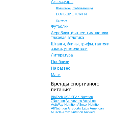
Аксессуары
Шейкеры, таблетницы
БОЛЬШИЕ ФЛЯГИ
Другое
Футболки
Аеробика, фитнес, гимнастика,
тяжелая атлетика
Штанги, блины, грифы, гантели,
замки, утяжелители
Литература
Пробники
На развес
Мази
Бренды спортивного
питания:
BioTech USA
6PAK Nutrition
7Nutrition
Activevites
ActivLab
ActiWay Nutrition
Allmax Nutrition
AllNutrition
AllSports Labs
American
Muscle
Amix Nutrition
Applied