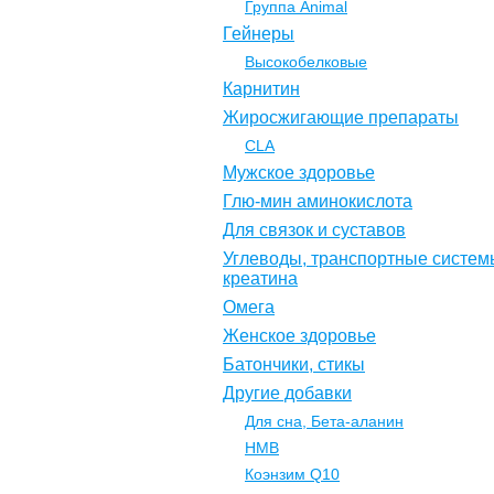
Группа Animal
Гейнеры
Высокобелковые
Карнитин
Жиросжигающие препараты
CLA
Мужское здоровье
Глю-мин аминокислота
Для связок и суставов
Углеводы, транспортные систем
креатина
Омега
Женское здоровье
Батончики, стикы
Другие добавки
Для сна, Бета-аланин
НМВ
Коэнзим Q10