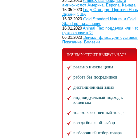
28.12.2020
AminoX разновидности
аминокислот Америка, Европа, Канада
15.05.2020
Голд Стандарт Протеин Нов
Дизайн США
15.02.2020
Gold Standard Natural и Gold
Standard - сравнение
16.01.2020
Animal Flex подделка или чт
нужно значить?!
06.01.2020
Энимал флекс для суставов
Показание. Болезни
ПОЧЕМУ СТОИТ ВЫБРАТЬ НАС?
реально низкие цены
работа без посредников
дистанционный заказ
индивидуальный подход к
клиентам
только качественный товар
всегда большой выбор
выборочный отбор товара