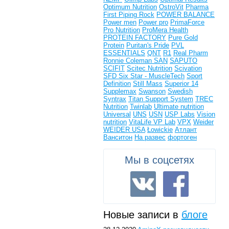
Optimum Nutrition
OstroVit
Pharma
First
Piping Rock
POWER BALANCE
Power men
Power pro
PrimaForce
Pro Nutrition
ProMera Health
PROTEIN FACTORY
Pure Gold
Protein
Puritan's Pride
PVL
ESSENTIALS
QNT
R1
Real Pharm
Ronnie Coleman
SAN
SAPUTO
SCIFIT
Scitec Nutrition
Scivation
SFD
Six Star - MuscleTech
Sport
Definition
Still Mass
Superior 14
Supplemax
Swanson
Swedish
Syntrax
Titan Support System
TREC
Nutrition
Twinlab
Ultimate nutrition
Universal
UNS
USN
USP Labs
Vision
nutrition
VitaLife
VP Lab
VPX
Weider
WEIDER USA
Łowickie
Атлант
Ванситон
На развес
фортоген
Мы в соцсетях
Новые записи в
блоге